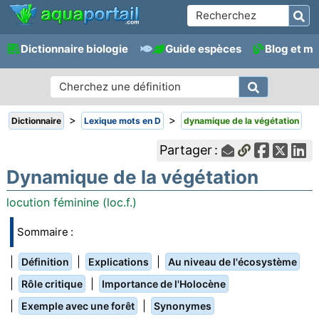
Dictionnaire biologie
Guide espèces
Blog et m
>
>
Dictionnaire
Lexique mots en D
dynamique de la végétation
Partager :
Dynamique de la végétation
locution féminine (loc.f.)
Sommaire :
|
|
|
Définition
Explications
Au niveau de l'écosystème
|
|
Rôle critique
Importance de l'Holocène
|
|
Exemple avec une forêt
Synonymes