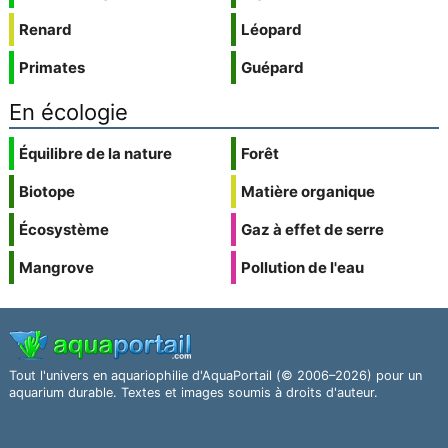
Renard
Léopard
Primates
Guépard
En écologie
Équilibre de la nature
Forêt
Biotope
Matière organique
Écosystème
Gaz à effet de serre
Mangrove
Pollution de l'eau
Tout l'univers en aquariophilie d'AquaPortail (© 2006–2026) pour un
aquarium durable. Textes et images soumis à droits d'auteur.