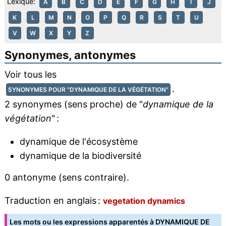
Lexique:
A
B
C
D
E
F
G
H
I
J
K
L
M
N
O
P
Q
R
S
T
U
V
W
X
Y
Z
Synonymes, antonymes
Voir tous les
.
SYNONYMES POUR "DYNAMIQUE DE LA VÉGÉTATION"
2 synonymes (sens proche) de "
dynamique de la
végétation
" :
dynamique de l'écosystème
dynamique de la biodiversité
0 antonyme (sens contraire).
Traduction en anglais :
vegetation dynamics
Les mots ou les expressions apparentés à DYNAMIQUE DE