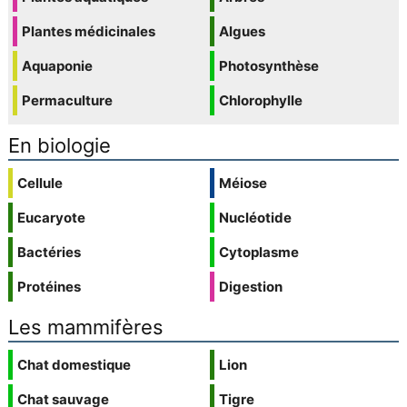
Plantes médicinales
Algues
Aquaponie
Photosynthèse
Permaculture
Chlorophylle
En biologie
Cellule
Méiose
Eucaryote
Nucléotide
Bactéries
Cytoplasme
Protéines
Digestion
Les mammifères
Chat domestique
Lion
Chat sauvage
Tigre