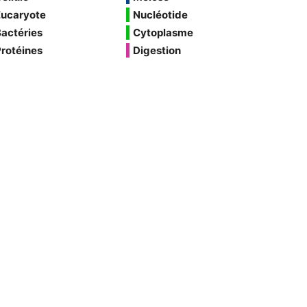
Eucaryote
Nucléotide
actéries
Cytoplasme
rotéines
Digestion