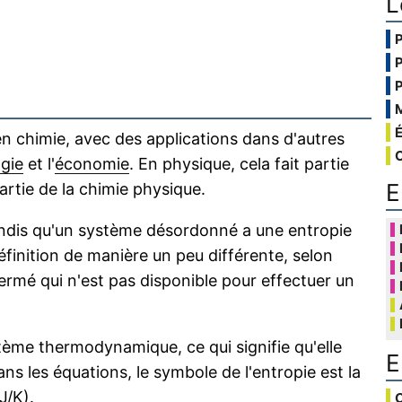
L
en chimie, avec des applications dans d'autres
ogie
et l'
économie
. En physique, cela fait partie
E
artie de la chimie physique.
andis qu'un système désordonné a une entropie
éfinition de manière un peu différente, selon
 fermé qui n'est pas disponible pour effectuer un
tème thermodynamique, ce qui signifie qu'elle
E
s les équations, le symbole de l'entropie est la
J/K).
C