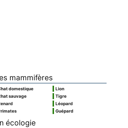
es mammifères
Chat domestique
Lion
Chat sauvage
Tigre
Renard
Léopard
Primates
Guépard
n écologie