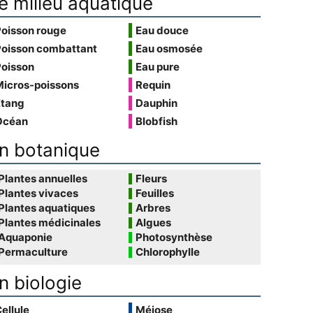
e milieu aquatique
Poisson rouge
Eau douce
Poisson combattant
Eau osmosée
Poisson
Eau pure
Micros-poissons
Requin
Étang
Dauphin
Océan
Blobfish
n botanique
Plantes annuelles
Fleurs
Plantes vivaces
Feuilles
Plantes aquatiques
Arbres
Plantes médicinales
Algues
Aquaponie
Photosynthèse
Permaculture
Chlorophylle
n biologie
ellule
Méiose