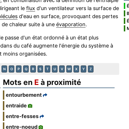
 en combinaison avec la définition de l'enthalpie
É
irigeant le
flux
d'un ventilateur vers la surface de
lécules
d'eau en surface, provoquant des pertes
t de chaleur suite à une
évaporation
.
e passe d'un état ordonné à un état plus
dans du café augmente l'énergie du système à
t moins organisées.
N
O
P
Q
R
S
T
U
V
W
X
Y
Z
Mots en
E
à proximité
entourbement
entraide
entre-fesses
entre-noeud