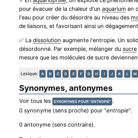
⭐
En
aquariophilie
, on exploite ce phénomène,
pour évacuer de la chaleur d'un
aquarium
en d
l'eau pour créer du désordre au niveau des
mo
de liaisons, et favorisant ainsi un dégagemen
✅
La
dissolution
augmente l'entropie. Un solid
désordonné. Par exemple, mélanger du
sucre
mesure que les molécules de sucre deviennen
Lexique:
A
B
C
D
E
F
G
H
I
J
K
L
M
Synonymes, antonymes
Voir tous les
.
SYNONYMES POUR "ENTROPIE"
0 synonyme (sens proche) pour "
entropie
".
0 antonyme (sens contraire).