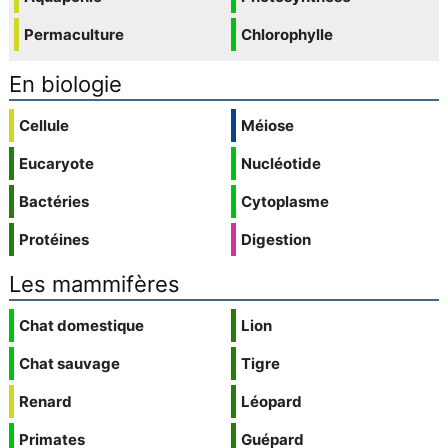
Permaculture
Chlorophylle
En biologie
Cellule
Méiose
Eucaryote
Nucléotide
Bactéries
Cytoplasme
Protéines
Digestion
Les mammifères
Chat domestique
Lion
Chat sauvage
Tigre
Renard
Léopard
Primates
Guépard