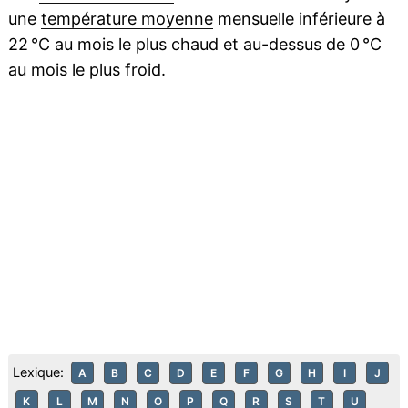
une
température moyenne
mensuelle inférieure à
22 °C au mois le plus chaud et au-dessus de 0 °C
au mois le plus froid.
Lexique:
A
B
C
D
E
F
G
H
I
J
K
L
M
N
O
P
Q
R
S
T
U