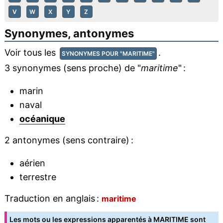
V
W
X
Y
Z
Synonymes, antonymes
Voir tous les
.
SYNONYMES POUR "MARITIME"
3 synonymes (sens proche) de "
maritime
" :
marin
naval
océanique
2 antonymes (sens contraire) :
aérien
terrestre
Traduction en anglais :
maritime
Les mots ou les expressions apparentés à MARITIME sont