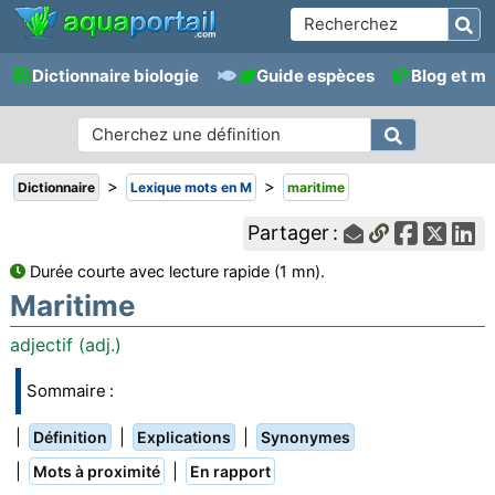
Dictionnaire biologie
Guide espèces
Blog et m
>
>
Dictionnaire
Lexique mots en M
maritime
Partager :
Durée courte avec lecture rapide (1 mn).
Maritime
adjectif (adj.)
Sommaire :
|
|
|
Définition
Explications
Synonymes
|
|
Mots à proximité
En rapport