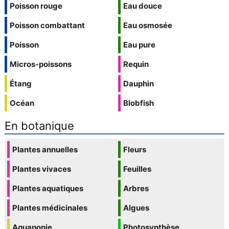
Poisson rouge
Eau douce
Poisson combattant
Eau osmosée
Poisson
Eau pure
Micros-poissons
Requin
Étang
Dauphin
Océan
Blobfish
En botanique
Plantes annuelles
Fleurs
Plantes vivaces
Feuilles
Plantes aquatiques
Arbres
Plantes médicinales
Algues
Aquaponie
Photosynthèse