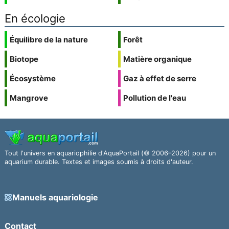
En écologie
Équilibre de la nature
Forêt
Biotope
Matière organique
Écosystème
Gaz à effet de serre
Mangrove
Pollution de l'eau
Tout l'univers en aquariophilie d'AquaPortail (© 2006–2026) pour un
aquarium durable. Textes et images soumis à droits d'auteur.
Manuels aquariologie
Contact