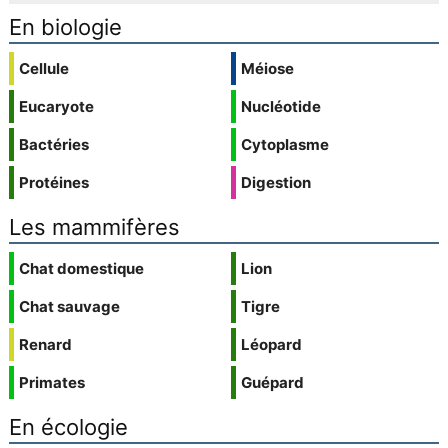
En biologie
Cellule
Méiose
Eucaryote
Nucléotide
Bactéries
Cytoplasme
Protéines
Digestion
Les mammifères
Chat domestique
Lion
Chat sauvage
Tigre
Renard
Léopard
Primates
Guépard
En écologie