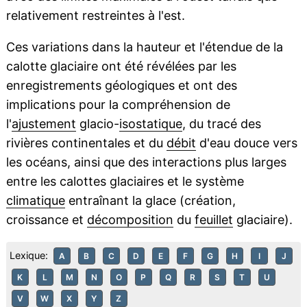
relativement restreintes à l'est.
Ces variations dans la hauteur et l'étendue de la
calotte glaciaire ont été révélées par les
enregistrements géologiques et ont des
implications pour la compréhension de
l'
ajustement
glacio-
isostatique
, du tracé des
rivières continentales et du
débit
d'eau douce vers
les océans, ainsi que des interactions plus larges
entre les calottes glaciaires et le système
climatique
entraînant la glace (création,
croissance et
décomposition
du
feuillet
glaciaire).
Lexique:
A
B
C
D
E
F
G
H
I
J
K
L
M
N
O
P
Q
R
S
T
U
V
W
X
Y
Z