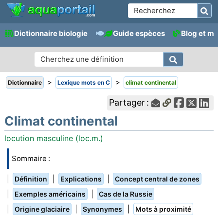
Dictionnaire biologie
Guide espèces
Blog et m
>
>
Dictionnaire
Lexique mots en C
climat continental
Partager :
Climat continental
locution masculine (loc.m.)
Sommaire :
|
|
|
Définition
Explications
Concept central de zones
|
|
Exemples américains
Cas de la Russie
|
|
|
Origine glaciaire
Synonymes
Mots à proximité