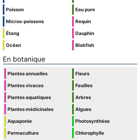
Poisson
Eau pure
Micros-poissons
Requin
Étang
Dauphin
Océan
Blobfish
En botanique
Plantes annuelles
Fleurs
Plantes vivaces
Feuilles
Plantes aquatiques
Arbres
Plantes médicinales
Algues
Aquaponie
Photosynthèse
Permaculture
Chlorophylle