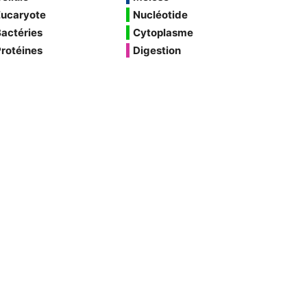
Eucaryote
Nucléotide
actéries
Cytoplasme
rotéines
Digestion