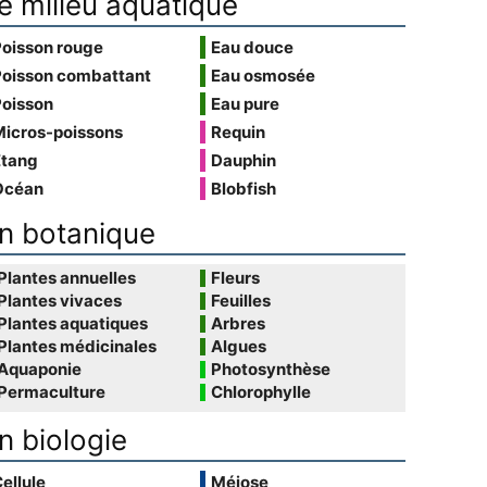
e milieu aquatique
Poisson rouge
Eau douce
Poisson combattant
Eau osmosée
Poisson
Eau pure
Micros-poissons
Requin
Étang
Dauphin
Océan
Blobfish
n botanique
Plantes annuelles
Fleurs
Plantes vivaces
Feuilles
Plantes aquatiques
Arbres
Plantes médicinales
Algues
Aquaponie
Photosynthèse
Permaculture
Chlorophylle
n biologie
ellule
Méiose