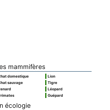
es mammifères
Chat domestique
Lion
Chat sauvage
Tigre
Renard
Léopard
Primates
Guépard
n écologie