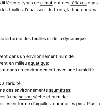
 différents types de
climat
ont des
réflexes
dans
n des
feuilles
, l'épaisseur du
tronc
, la hauteur des
 de la forme des feuilles et de la dynamique
 vivent dans un environnement humide;
ivent en milieu
aquatique
;
vivent dans un environnement avec une humidité
 à l'
aridité
;
 dans des environnements
saumâtres
;
tées à une
saison
sèche et humide;
euilles en forme d'
aiguilles
, comme les pins. Plus la