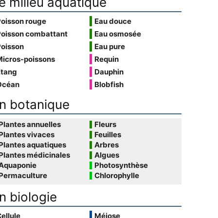
e milieu aquatique
Poisson rouge
Eau douce
Poisson combattant
Eau osmosée
Poisson
Eau pure
Micros-poissons
Requin
Étang
Dauphin
Océan
Blobfish
n botanique
Plantes annuelles
Fleurs
Plantes vivaces
Feuilles
Plantes aquatiques
Arbres
Plantes médicinales
Algues
Aquaponie
Photosynthèse
Permaculture
Chlorophylle
n biologie
ellule
Méiose