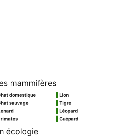
es mammifères
Chat domestique
Lion
Chat sauvage
Tigre
Renard
Léopard
Primates
Guépard
n écologie