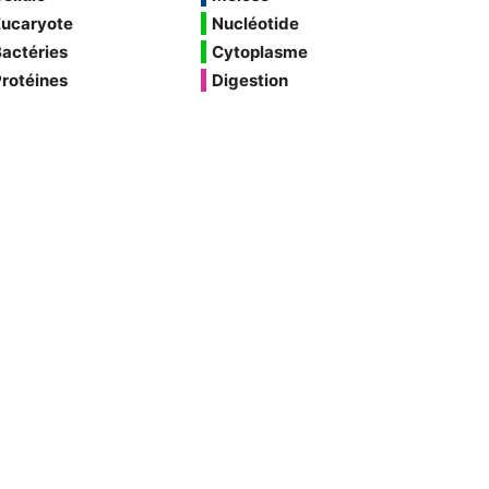
Eucaryote
Nucléotide
actéries
Cytoplasme
rotéines
Digestion