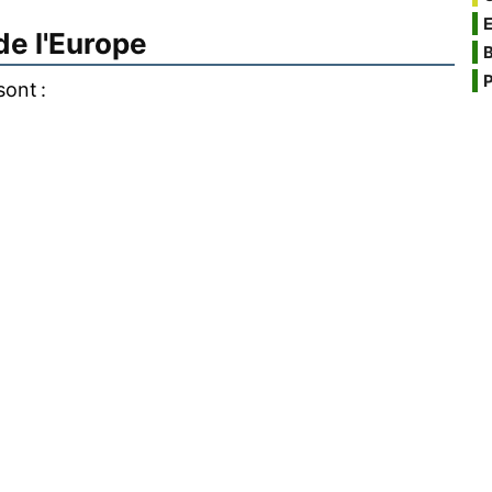
e l'Europe
B
P
ont :