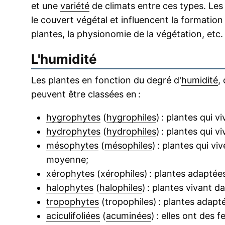
et une
variété
de climats entre ces types. Les
le couvert végétal et influencent la formatio
plantes, la physionomie de la végétation, etc.
L'humidité
Les plantes en fonction du degré d'
humidité
,
peuvent être classées en :
hygrophytes
(
hygrophiles
) : plantes qui
hydrophytes
(
hydrophiles
) : plantes qui v
mésophytes
(
mésophiles
) : plantes qui 
moyenne;
xérophytes
(
xérophiles
) : plantes adaptées
halophytes
(
halophiles
) : plantes vivant
tropophytes
(tropophiles) : plantes adap
aciculifoliées
(
acuminées
) : elles ont des f