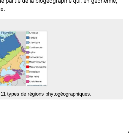
ne partie de la
biogéographie
qui, en
géonémie
,
x.
 11 types de régions phytogéographiques.