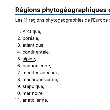
Régions phytogéographiques d
Les 11 régions phytogéographies de l'Europe s
Arctique
,
boréale
,
atlantique,
continentale,
alpine
,
pannonienne,
méditerranéenne
,
macaronésienne,
steppique,
mer
noire,
anatolienne.