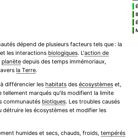
É
autés dépend de plusieurs facteurs tels que : la
et les interactions
biologiques
. L'
action de
a
planète
depuis des temps immémoriaux,
travers
la Terre
.
à différencier les
habitats
des
écosystèmes
et,
tellement marqués qu'ils modifient la limite
 des communautés
biotiques
. Les troubles causés
étruire les écosystèmes et modifier les
vement humides et secs, chauds, froids,
tempérés