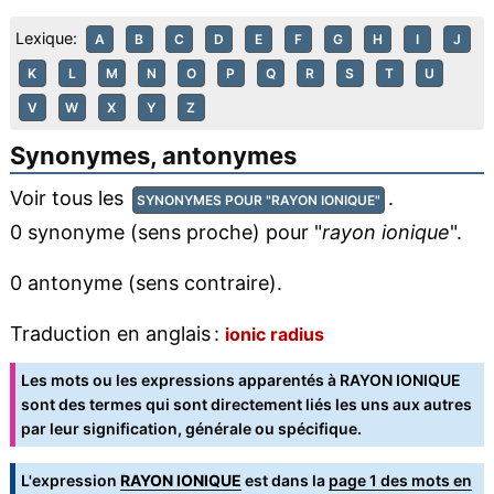
Lexique:
A
B
C
D
E
F
G
H
I
J
K
L
M
N
O
P
Q
R
S
T
U
V
W
X
Y
Z
Synonymes, antonymes
Voir tous les
.
SYNONYMES POUR "RAYON IONIQUE"
0 synonyme (sens proche) pour "
rayon ionique
".
0 antonyme (sens contraire).
Traduction en anglais :
ionic radius
Les mots ou les expressions apparentés à RAYON IONIQUE
sont des termes qui sont directement liés les uns aux autres
par leur signification, générale ou spécifique.
L'expression
RAYON IONIQUE
est dans la
page 1 des mots en