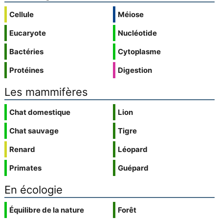
Cellule
Méiose
Eucaryote
Nucléotide
Bactéries
Cytoplasme
Protéines
Digestion
Les mammifères
Chat domestique
Lion
Chat sauvage
Tigre
Renard
Léopard
Primates
Guépard
En écologie
Équilibre de la nature
Forêt