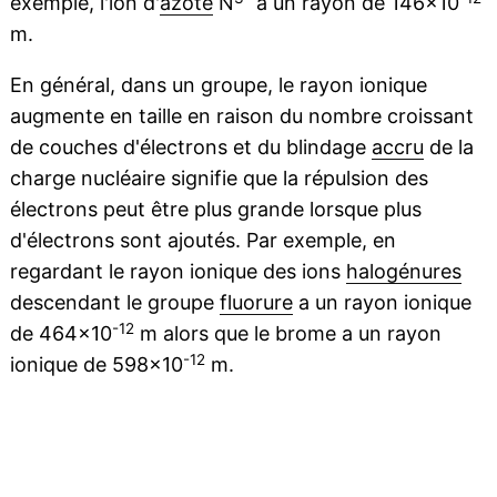
exemple, l'ion d'
azote
N
a un rayon de 146×10
m.
En général, dans un groupe, le rayon ionique
augmente en taille en raison du nombre croissant
de couches d'électrons et du blindage
accru
de la
charge nucléaire signifie que la répulsion des
électrons peut être plus grande lorsque plus
d'électrons sont ajoutés. Par exemple, en
regardant le rayon ionique des ions
halogénures
descendant le groupe
fluorure
a un rayon ionique
-12
de 464×10
m alors que le brome a un rayon
-12
ionique de 598×10
m.