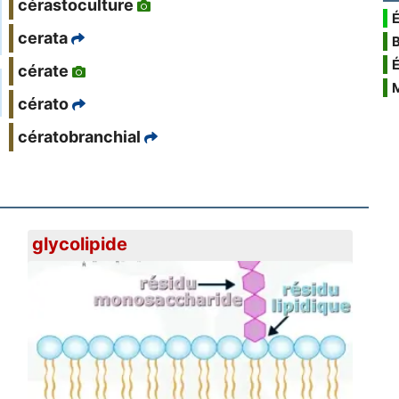
cérastoculture
É
cerata
cérate
cérato
cératobranchial
glycolipide