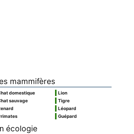
es mammifères
Chat domestique
Lion
Chat sauvage
Tigre
Renard
Léopard
Primates
Guépard
n écologie