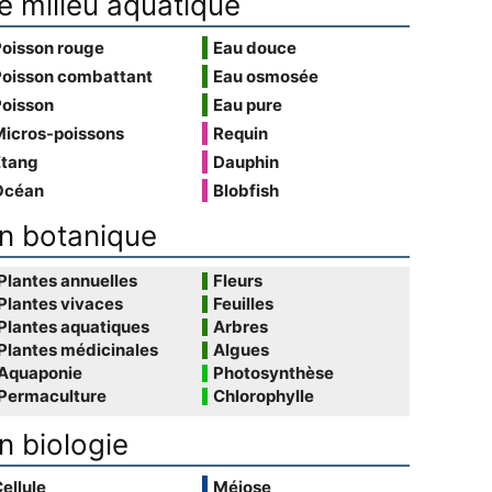
e milieu aquatique
Poisson rouge
Eau douce
Poisson combattant
Eau osmosée
Poisson
Eau pure
Micros-poissons
Requin
Étang
Dauphin
Océan
Blobfish
n botanique
Plantes annuelles
Fleurs
Plantes vivaces
Feuilles
Plantes aquatiques
Arbres
Plantes médicinales
Algues
Aquaponie
Photosynthèse
Permaculture
Chlorophylle
n biologie
ellule
Méiose