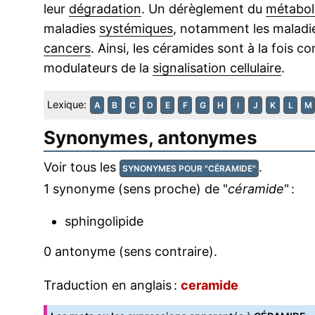
leur
dégradation
. Un dérèglement du
métabol
maladies
systémiques
, notamment les maladie
cancers
. Ainsi, les céramides sont à la fois
modulateurs de la
signalisation cellulaire
.
Lexique:
A
B
C
D
E
F
G
H
I
J
K
L
M
Synonymes, antonymes
Voir tous les
.
SYNONYMES POUR "CÉRAMIDE"
1 synonyme (sens proche) de "
céramide
" :
sphingolipide
0 antonyme (sens contraire).
Traduction en anglais :
ceramide