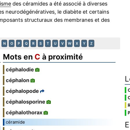
isme
des céramides a été associé à diverses
s neurodégénératives, le diabète et certains
 composants structuraux des membranes et des
N
O
P
Q
R
S
T
U
V
W
X
Y
Z
Mots en
C
à proximité
céphalodie
L
céphalon
céphalopode
céphalosporine
céphalothorax
céramide
E