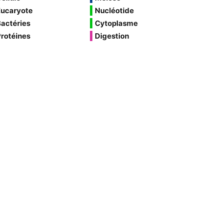
Eucaryote
Nucléotide
actéries
Cytoplasme
rotéines
Digestion