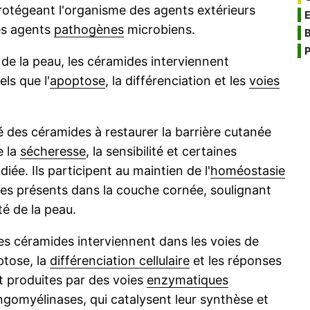
rotégeant l'organisme des agents extérieurs
 les agents
pathogènes
microbiens.
B
P
e de la peau, les céramides interviennent
ls que l'
apoptose
, la différenciation et les
voies
 des céramides à restaurer la barrière cutanée
e la
sécheresse
, la sensibilité et certaines
ée. Ils participent au maintien de l'
homéostasie
ides présents dans la couche cornée, soulignant
té de la peau.
 les céramides interviennent dans les voies de
ptose, la
différenciation cellulaire
et les réponses
t produites par des voies
enzymatiques
ngomyélinases, qui catalysent leur synthèse et