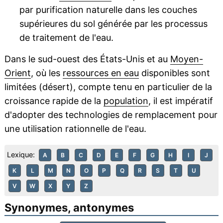
par purification naturelle dans les couches
supérieures du sol générée par les processus
de traitement de l'eau.
Dans le sud-ouest des États-Unis et au
Moyen-
Orient
, où les
ressources en eau
disponibles sont
limitées (désert), compte tenu en particulier de la
croissance rapide de la
population
, il est impératif
d'adopter des technologies de remplacement pour
une utilisation rationnelle de l'eau.
Lexique:
A
B
C
D
E
F
G
H
I
J
K
L
M
N
O
P
Q
R
S
T
U
V
W
X
Y
Z
Synonymes, antonymes