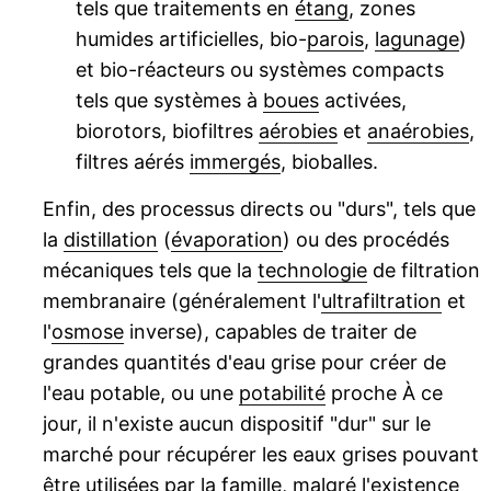
tels que traitements en
étang
, zones
humides artificielles, bio-
parois
,
lagunage
)
et bio-réacteurs ou systèmes compacts
tels que systèmes à
boues
activées,
biorotors, biofiltres
aérobies
et
anaérobies
,
filtres aérés
immergés
, bioballes.
Enfin, des processus directs ou "durs", tels que
la
distillation
(
évaporation
) ou des procédés
mécaniques tels que la
technologie
de filtration
membranaire (généralement l'
ultrafiltration
et
l'
osmose
inverse), capables de traiter de
grandes quantités d'eau grise pour créer de
l'eau potable, ou une
potabilité
proche À ce
jour, il n'existe aucun dispositif "dur" sur le
marché pour récupérer les eaux grises pouvant
être utilisées par la famille, malgré l'existence