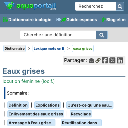
Dictionnaire biologie
Guide espèces
Blog et m
>
>
Dictionnaire
Lexique mots en E
eaux grises
Partager :
Eaux grises
locution féminine (loc.f.)
Sommaire :
|
|
|
Définition
Explications
Qu'est-ce qu'une eau...
|
|
Enlèvement des eaux grises
Recyclage
|
|
Arrosage à l'eau grise...
Réutilisation dans...