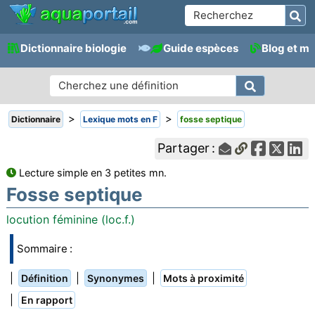
Dictionnaire biologie
Guide espèces
Blog et m
>
>
Dictionnaire
Lexique mots en F
fosse septique
Partager :
Lecture simple en 3 petites mn.
Fosse septique
locution féminine (loc.f.)
Sommaire :
|
|
|
Définition
Synonymes
Mots à proximité
|
En rapport