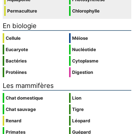
Permaculture
Chlorophylle
En biologie
Cellule
Méiose
Eucaryote
Nucléotide
Bactéries
Cytoplasme
Protéines
Digestion
Les mammifères
Chat domestique
Lion
Chat sauvage
Tigre
Renard
Léopard
Primates
Guépard