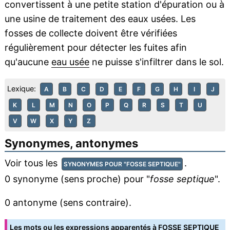
convertissent à une petite station d'épuration ou à
une usine de traitement des eaux usées. Les
fosses de collecte doivent être vérifiées
régulièrement pour détecter les fuites afin
qu'aucune
eau usée
ne puisse s'infiltrer dans le sol.
Lexique:
A
B
C
D
E
F
G
H
I
J
K
L
M
N
O
P
Q
R
S
T
U
V
W
X
Y
Z
Synonymes, antonymes
Voir tous les
.
SYNONYMES POUR "FOSSE SEPTIQUE"
0 synonyme (sens proche) pour "
fosse septique
".
0 antonyme (sens contraire).
Les mots ou les expressions apparentés à FOSSE SEPTIQUE