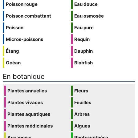
Poisson rouge
Eau douce
Poisson combattant
Eau osmosée
Poisson
Eau pure
Micros-poissons
Requin
Étang
Dauphin
Océan
Blobfish
En botanique
Plantes annuelles
Fleurs
Plantes vivaces
Feuilles
Plantes aquatiques
Arbres
Plantes médicinales
Algues
Aquaponie
Photosynthèse