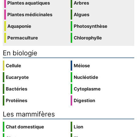
Plantes aquatiques
Arbres
Plantes médicinales
Algues
Aquaponie
Photosynthèse
Permaculture
Chlorophylle
En biologie
Cellule
Méiose
Eucaryote
Nucléotide
Bactéries
Cytoplasme
Protéines
Digestion
Les mammifères
Chat domestique
Lion