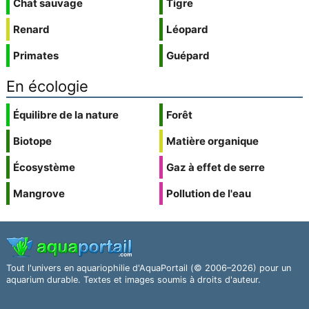
Chat sauvage
Tigre
Renard
Léopard
Primates
Guépard
En écologie
Équilibre de la nature
Forêt
Biotope
Matière organique
Écosystème
Gaz à effet de serre
Mangrove
Pollution de l'eau
Tout l'univers en aquariophilie d'AquaPortail (© 2006–2026) pour un
aquarium durable. Textes et images soumis à droits d'auteur.