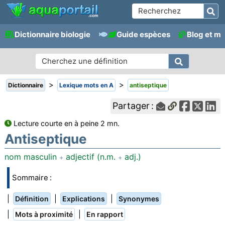
Dictionnaire biologie
Guide espèces
Blog et m
>
>
Dictionnaire
Lexique mots en A
antiseptique
Partager :
Lecture courte en à peine 2 mn.
Antiseptique
nom masculin
adjectif (n.m.
adj.)
+
+
Sommaire :
|
|
|
Définition
Explications
Synonymes
|
|
Mots à proximité
En rapport