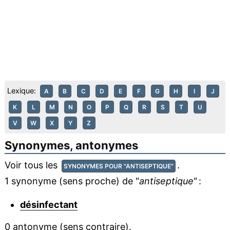
Lexique:
A
B
C
D
E
F
G
H
I
J
K
L
M
N
O
P
Q
R
S
T
U
V
W
X
Y
Z
Synonymes, antonymes
Voir tous les
.
SYNONYMES POUR "ANTISEPTIQUE"
1 synonyme (sens proche) de "
antiseptique
" :
désinfectant
0 antonyme (sens contraire).