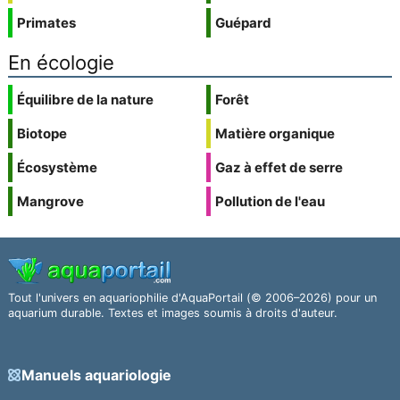
Primates
Guépard
En écologie
Équilibre de la nature
Forêt
Biotope
Matière organique
Écosystème
Gaz à effet de serre
Mangrove
Pollution de l'eau
Tout l'univers en aquariophilie d'AquaPortail (© 2006–2026) pour un
aquarium durable. Textes et images soumis à droits d'auteur.
Manuels aquariologie