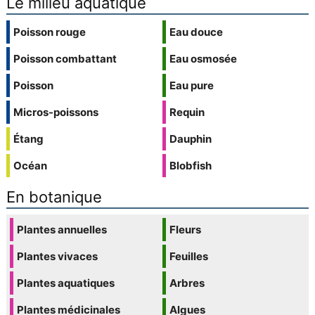
Le milieu aquatique
Poisson rouge
Eau douce
Poisson combattant
Eau osmosée
Poisson
Eau pure
Micros-poissons
Requin
Étang
Dauphin
Océan
Blobfish
En botanique
Plantes annuelles
Fleurs
Plantes vivaces
Feuilles
Plantes aquatiques
Arbres
Plantes médicinales
Algues