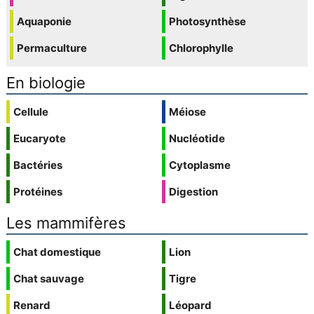
Aquaponie
Photosynthèse
Permaculture
Chlorophylle
En biologie
Cellule
Méiose
Eucaryote
Nucléotide
Bactéries
Cytoplasme
Protéines
Digestion
Les mammifères
Chat domestique
Lion
Chat sauvage
Tigre
Renard
Léopard