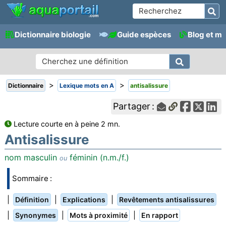
Dictionnaire biologie
Guide espèces
Blog et m
>
>
Dictionnaire
Lexique mots en A
antisalissure
Partager :
Lecture courte en à peine 2 mn.
Antisalissure
nom masculin
féminin (n.m./f.)
ou
Sommaire :
|
|
|
Définition
Explications
Revêtements antisalissures
|
|
|
Synonymes
Mots à proximité
En rapport