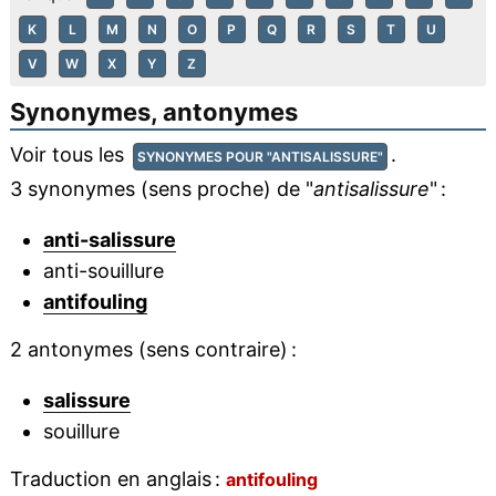
K
L
M
N
O
P
Q
R
S
T
U
V
W
X
Y
Z
Synonymes, antonymes
Voir tous les
.
SYNONYMES POUR "ANTISALISSURE"
3 synonymes (sens proche) de "
antisalissure
" :
anti-salissure
anti-souillure
antifouling
2 antonymes (sens contraire) :
salissure
souillure
Traduction en anglais :
antifouling