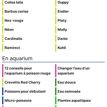
Colisa lalia
Guppy
Barbus cerise
Endler
Nez-rouge
Platy
Néon
Molly
Cardinalis
Danio
Ramirezi
Kuhli
En aquarium
12 conseils pour
Changer l'eau d'un
l'aquarium à poisson rouge
aquarium
Crevette Red Cherry
Eau douce
Poissons pour débutant
Eau osmosée
Micro-poissons
Plantes aquatiques