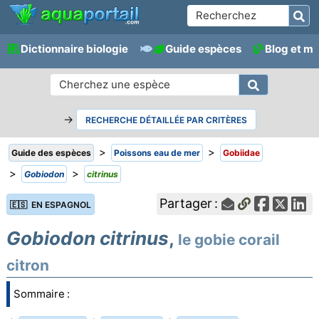
Dictionnaire biologie
Guide espèces
Blog et m
→
RECHERCHE DÉTAILLÉE PAR CRITÈRES
>
>
Guide des espèces
Poissons eau de mer
Gobiidae
>
>
Gobiodon
citrinus
Partager :
🇪🇸 EN ESPAGNOL
Gobiodon citrinus
,
le gobie corail
citron
Sommaire :