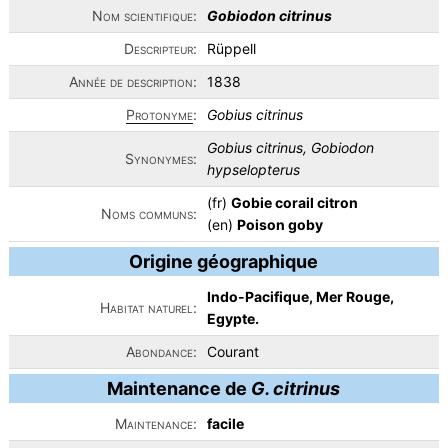
Nom scientifique:
Gobiodon citrinus
Descripteur:
Rüppell
Année de description:
1838
Protonyme
:
Gobius citrinus
Gobius citrinus, Gobiodon
Synonymes:
hypselopterus
(fr)
Gobie corail citron
Noms communs:
(en)
Poison goby
Origine géographique
Indo-Pacifique, Mer Rouge,
Habitat naturel:
Egypte.
Abondance:
Courant
Maintenance de
G. citrinus
Maintenance:
facile