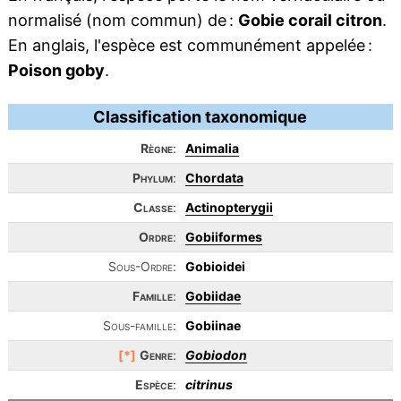
normalisé (nom commun) de :
Gobie corail citron
.
En anglais, l'espèce est communément appelée :
Poison goby
.
Classification taxonomique
Règne
:
Animalia
Phylum
:
Chordata
Classe
:
Actinopterygii
Ordre
:
Gobiiformes
Sous-Ordre:
Gobioidei
Famille
:
Gobiidae
Sous-famille:
Gobiinae
[*]
Genre
:
Gobiodon
Espèce
:
citrinus