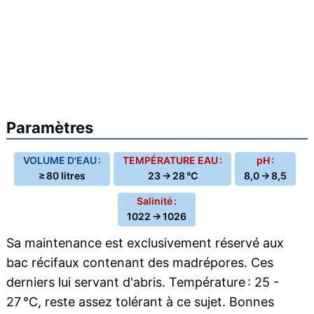
Paramètres
VOLUME D'EAU :
TEMPÉRATURE EAU :
pH :
≥ 80 litres
23 → 28 °C
8,0 → 8,5
Salinité :
1022 → 1026
Sa maintenance est exclusivement réservé aux
bac récifaux contenant des madrépores. Ces
derniers lui servant d'abris. Température : 25 -
27 °C, reste assez tolérant à ce sujet. Bonnes