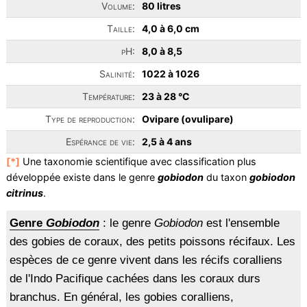
Volume:
80 litres
Taille:
4,0 à 6,0 cm
pH:
8,0 à 8,5
Salinité:
1022 à 1026
Température:
23 à 28 °C
Type de reproduction:
Ovipare (ovulipare)
Espérance de vie:
2,5 à 4 ans
[*]
Une taxonomie scientifique avec classification plus
développée existe dans le genre
gobiodon
du taxon
gobiodon
citrinus
.
Genre
Gobiodon
: le genre
Gobiodon
est l'ensemble
des gobies de coraux, des petits poissons récifaux. Les
espèces de ce genre vivent dans les récifs coralliens
de l'Indo Pacifique cachées dans les coraux durs
branchus. En général, les gobies coralliens,