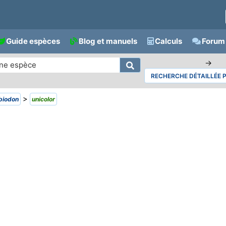
Guide espèces
Blog et manuels
Calculs
Forum 
→
RECHERCHE DÉTAILLÉE 
>
biodon
unicolor