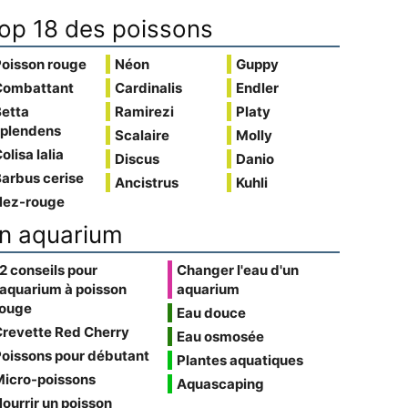
op 18 des poissons
Poisson rouge
Néon
Guppy
Combattant
Cardinalis
Endler
Betta
Ramirezi
Platy
splendens
Scalaire
Molly
olisa lalia
Discus
Danio
arbus cerise
Ancistrus
Kuhli
Nez-rouge
n aquarium
2 conseils pour
Changer l'eau d'un
'aquarium à poisson
aquarium
rouge
Eau douce
Crevette Red Cherry
Eau osmosée
oissons pour débutant
Plantes aquatiques
Micro-poissons
Aquascaping
ourrir un poisson