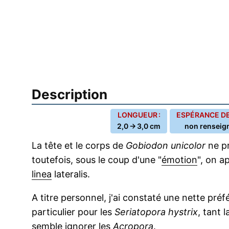
Description
LONGUEUR :
ESPÉRANCE DE 
2,0 → 3,0 cm
non renseig
La tête et le corps de
Gobiodon unicolor
ne pr
toutefois, sous le coup d'une "
émotion
", on a
linea
lateralis.
A titre personnel, j'ai constaté une nette pré
particulier pour les
Seriatopora hystrix
, tant 
semble ignorer les
Acropora
.