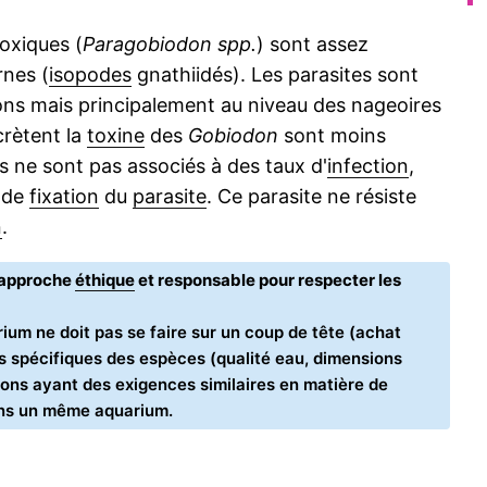
toxiques (
Paragobiodon spp.
) sont assez
rnes (
isopodes
gnathiidés). Les parasites sont
ons mais principalement au niveau des nageoires
crètent la
toxine
des
Gobiodon
sont moins
 ne sont pas associés à des taux d'
infection
,
u de
fixation
du
parasite
. Ce parasite ne résiste
n
.
e approche
éthique
et responsable pour respecter les
ium ne doit pas se faire sur un coup de tête (achat
oins spécifiques des espèces (qualité eau, dimensions
ons ayant des exigences similaires en matière de
ans un même aquarium.