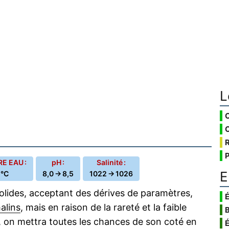
L
E EAU :
pH :
Salinité :
E
 °C
8,0 → 8,5
1022 → 1026
lides, acceptant des dérives de paramètres,
É
alins
, mais en raison de la rareté et la faible
, on mettra toutes les chances de son coté en