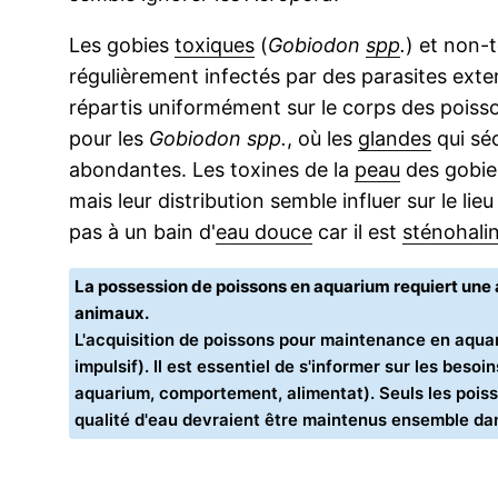
Les gobies
toxiques
(
Gobiodon
spp
.
) et non-
régulièrement infectés par des parasites exte
répartis uniformément sur le corps des poiss
pour les
Gobiodon spp.
, où les
glandes
qui sé
abondantes. Les toxines de la
peau
des gobies
mais leur distribution semble influer sur le lie
pas à un bain d'
eau douce
car il est
sténohali
La possession de poissons en aquarium requiert un
animaux.
L'acquisition de poissons pour maintenance en aquar
impulsif). Il est essentiel de s'informer sur les bes
aquarium, comportement, alimentat). Seuls les poiss
qualité d'eau devraient être maintenus ensemble d