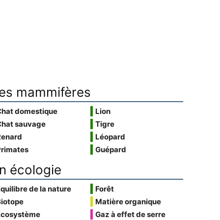
es mammifères
Chat domestique
Lion
Chat sauvage
Tigre
Renard
Léopard
Primates
Guépard
n écologie
quilibre de la nature
Forêt
Biotope
Matière organique
Écosystème
Gaz à effet de serre