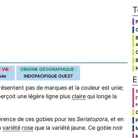
T
C
B
VIE :
ORIGINE GÉOGRAPHIQUE :
née
INDOPACIFIQUE OUEST
E
ésentent pas de marques et la couleur est unie;
1
perçoit une légère ligne plus
claire
qui longe la
l
férence de ces gobies pour les
Seriatopora
, et en
P
la
variété
rose
que la variété jaune. Ce gobie noir
N