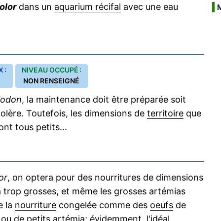
olor
dans un
aquarium récifal
avec une eau
 :
NIVEAU OCCUPÉ :
NON RENSEIGNÉ
iodon
, la maintenance doit être préparée soit
 tolère. Toutefois, les dimensions de
territoire
que
nt tous petits...
or
, on optera pour des nourritures de dimensions
 trop grosses, et même les grosses artémias
e la
nourriture
congelée comme des
oeufs
de
 ou de petits
artémia
; évidemment, l'idéal