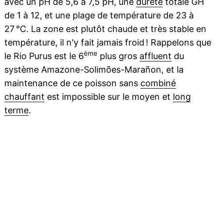
avec un pH de 5,6 à 7,5 pH, une
dureté
totale GH
de 1 à 12, et une plage de température de 23 à
27 °C. La zone est plutôt chaude et très stable en
température, il n'y fait jamais froid ! Rappelons que
ème
le Rio Purus est le 6
plus gros
affluent
du
système Amazone-Solimões-Marañon, et la
maintenance de ce poisson sans
combiné
chauffant
est impossible sur le moyen et
long
terme
.