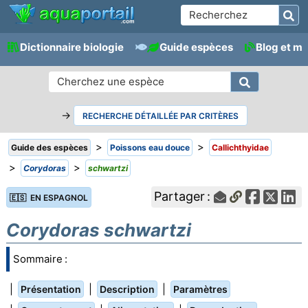
Dictionnaire biologie
Guide espèces
Blog et m
→
RECHERCHE DÉTAILLÉE PAR CRITÈRES
>
>
Guide des espèces
Poissons eau douce
Callichthyidae
>
>
Corydoras
schwartzi
Partager :
🇪🇸 EN ESPAGNOL
Corydoras schwartzi
Sommaire :
|
|
|
Présentation
Description
Paramètres