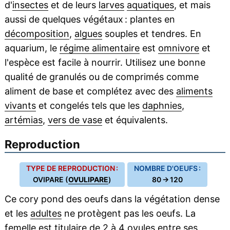
d'
insectes
et de leurs
larves
aquatiques
, et mais
aussi de quelques végétaux : plantes en
décomposition
,
algues
souples et tendres. En
aquarium, le
régime alimentaire
est
omnivore
et
l'espèce est facile à nourrir. Utilisez une bonne
qualité de granulés ou de comprimés comme
aliment de base et complétez avec des
aliments
vivants
et congelés tels que les
daphnies
,
artémias
,
vers de vase
et équivalents.
Reproduction
TYPE DE REPRODUCTION :
NOMBRE D'OEUFS :
OVIPARE (
OVULIPARE
)
80 → 120
Ce cory pond des oeufs dans la végétation dense
et les
adultes
ne protègent pas les oeufs. La
femelle
est titulaire de 2 à 4
ovules
entre ses