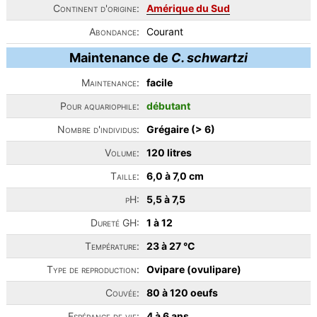
Continent d'origine:
Amérique du Sud
Abondance:
Courant
Maintenance de
C. schwartzi
Maintenance:
facile
Pour aquariophile:
débutant
Nombre d'individus:
Grégaire (> 6)
Volume:
120 litres
Taille:
6,0 à 7,0 cm
pH:
5,5 à 7,5
Dureté GH:
1 à 12
Température:
23 à 27 °C
Type de reproduction:
Ovipare (ovulipare)
Couvée:
80 à 120 oeufs
Espérance de vie:
4 à 6 ans