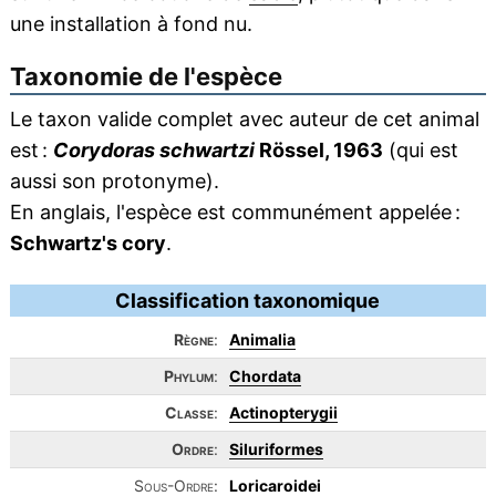
une installation à fond nu.
Taxonomie de l'espèce
Le taxon valide complet avec auteur de cet animal
est :
Corydoras schwartzi
Rössel, 1963
(qui est
aussi son protonyme).
En anglais, l'espèce est communément appelée :
Schwartz's cory
.
Classification taxonomique
Règne
:
Animalia
Phylum
:
Chordata
Classe
:
Actinopterygii
Ordre
:
Siluriformes
Sous-Ordre:
Loricaroidei