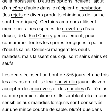
de la moisissure. D'autres options incluent l'ajout
d'un
cône
d'aulne dans le récipient d'
incubation
(les
rejets
de divers produits chimiques de l'aulne
sont bénéfiques). Certains amateurs utilisent
même certaines espèces de
crevettes
d'eau
douce, de la
Red Cherry
généralement, pour
consommer toutes les
spores
fongiques
à partir
d'oeufs sains. Celles-ci mangent les oeufs
malades, mais laissent ceux qui sont sains sains et
saufs.
Les oeufs éclosent au bout de 3–5 jours et une fois
les alevins ont utilisé leur
sac vitellin
jaune, ils vont
accepter des
microvers
et des
nauplies
d'artémias
comme premiers aliments. Ils semblent être moins
sensibles aux
maladies
lorsqu'ils sont conservés
sur une mince couche de
sable
, plutôt que dans