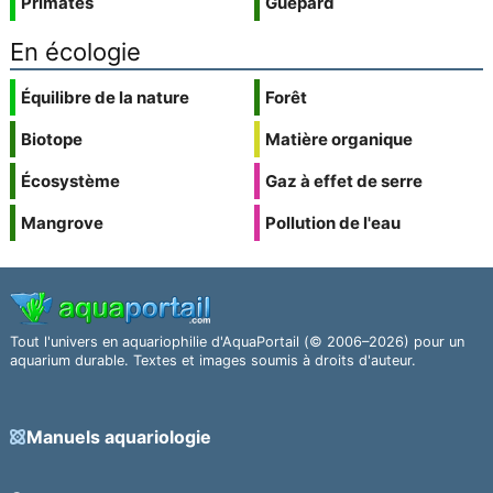
Primates
Guépard
En écologie
Équilibre de la nature
Forêt
Biotope
Matière organique
Écosystème
Gaz à effet de serre
Mangrove
Pollution de l'eau
Tout l'univers en aquariophilie d'AquaPortail (© 2006–2026) pour un
aquarium durable. Textes et images soumis à droits d'auteur.
Manuels aquariologie