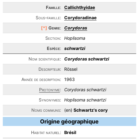
Famille
:
Callichthyidae
Sous-famille:
Corydoradinae
[*]
Genre
:
Corydoras
Section:
Hoplisoma
Espèce
:
schwartzi
Nom scientifique:
Corydoras schwartzi
Descripteur:
Rössel
Année de description:
1963
Protonyme
:
Corydoras schwartzi
Synonymes:
Hoplisoma schwartzi
Noms communs:
(en)
Schwartz's cory
Origine géographique
Habitat naturel:
Brésil