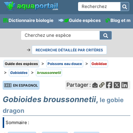
Dictionnaire biologie
Guide espèces
Blog et m
→
RECHERCHE DÉTAILLÉE PAR CRITÈRES
>
>
Guide des espèces
Poissons eau douce
Gobiidae
>
>
Gobioides
broussonnetii
Partager :
🇪🇸 EN ESPAGNOL
Gobioides broussonnetii
,
le gobie
dragon
Sommaire :