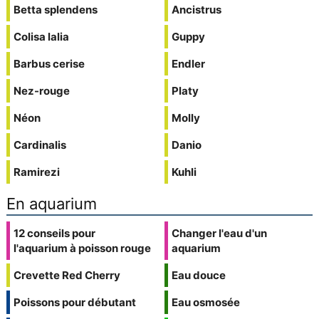
Betta splendens
Ancistrus
Colisa lalia
Guppy
Barbus cerise
Endler
Nez-rouge
Platy
Néon
Molly
Cardinalis
Danio
Ramirezi
Kuhli
En aquarium
12 conseils pour
Changer l'eau d'un
l'aquarium à poisson rouge
aquarium
Crevette Red Cherry
Eau douce
Poissons pour débutant
Eau osmosée