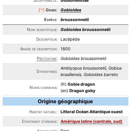
Sous-famille:
Gobionellinae
[*]
Genre
:
Gobioides
Espèce
:
broussonnetii
Nom scientifique:
Gobioides broussonnetii
Descripteur:
Lacépède
Année de description:
1800
Protonyme
:
Gobioides broussonnetii
Amblyopus broussonetii, Gobius
Synonymes:
brasiliensis, Gobioides barreto
(fr)
Gobie dragon
Noms communs:
(en)
Dragon goby
Origine géographique
Habitat naturel:
Littoral Océan Atlantique ouest
Continent d'origine:
Amérique latine (centrale, sud)
Abondance:
Rare