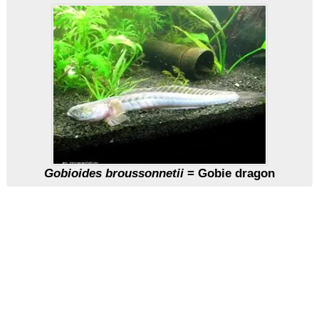
Gobioides broussonnetii
= Gobie dragon