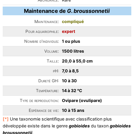
Maintenance de
G. broussonnetii
Maintenance:
compliqué
Pour aquariophile:
expert
Nombre d'individus:
1 ou plus
Volume:
1500 litres
Taille:
20,0 à 55,0 cm
pH:
7,0 à 8,5
Dureté GH:
10 à 30
Température:
14 à 32 °C
Type de reproduction:
Ovipare (ovulipare)
Espérance de vie:
10 à 15 ans
[*]
Une taxonomie scientifique avec classification plus
développée existe dans le genre
gobioides
du taxon
gobioides
broussonnetii
.