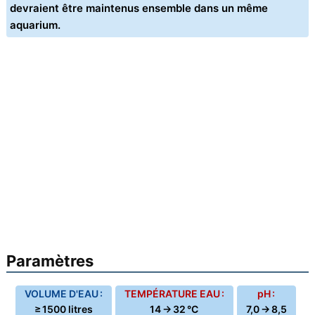
devraient être maintenus ensemble dans un même
aquarium.
Paramètres
VOLUME D'EAU :
TEMPÉRATURE EAU :
pH :
≥ 1500 litres
14 → 32 °C
7,0 → 8,5