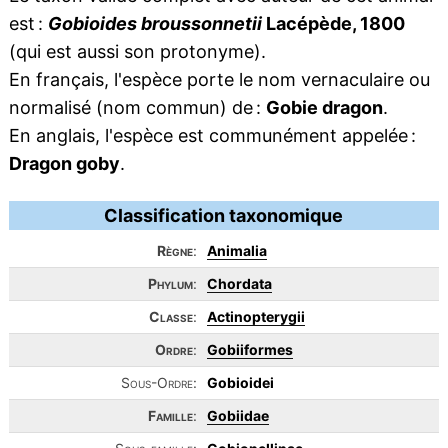
est :
Gobioides broussonnetii
Lacépède, 1800
(qui est aussi son protonyme).
En français, l'espèce porte le nom vernaculaire ou
normalisé (nom commun) de :
Gobie dragon
.
En anglais, l'espèce est communément appelée :
Dragon goby
.
Classification taxonomique
Règne
:
Animalia
Phylum
:
Chordata
Classe
:
Actinopterygii
Ordre
:
Gobiiformes
Sous-Ordre:
Gobioidei
Famille
:
Gobiidae