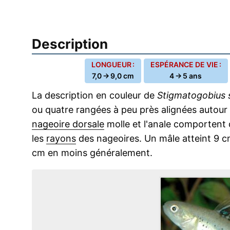
Description
LONGUEUR :
ESPÉRANCE DE VIE :
7,0 → 9,0 cm
4 → 5 ans
La description en couleur de
Stigmatogobius 
ou quatre rangées à peu près alignées autour d
nageoire dorsale
molle et l'anale comportent d
les
rayons
des nageoires. Un mâle atteint 9 
cm en moins généralement.