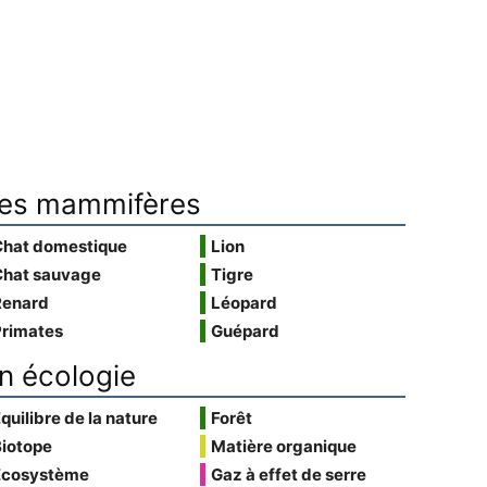
es mammifères
Chat domestique
Lion
Chat sauvage
Tigre
Renard
Léopard
Primates
Guépard
n écologie
quilibre de la nature
Forêt
Biotope
Matière organique
Écosystème
Gaz à effet de serre