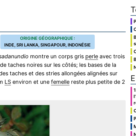
T
ORIGINE GÉOGRAPHIQUE :
INDE, SRI LANKA, SINGAPOUR, INDONÉSIE
C
sadanundio
montre un corps gris
perle
avec trois
B
e taches noires sur les côtés; les bases de la
es taches et des stries allongées alignées sur
E
cm
LS
environ et une
femelle
reste plus petite de 2
1
l
P
N