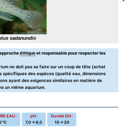
bius sadanundio
e approche
éthique
et responsable pour respecter les
ium ne doit pas se faire sur un coup de tête (achat
oins spécifiques des espèces (qualité eau, dimensions
ons ayant des exigences similaires en matière de
ans un même aquarium.
E EAU :
pH :
Dureté GH :
6 °C
7,0 → 8,0
10 → 20