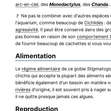
arc-en-ciel
, des
Monodactylus
, des
Chanda
..
🚩
Ne pas le combiner avec d'autres espèces qu
l'aquarium, comme beaucoup de
Cichlidés
: d
agressivité
. Il peut être conservé dans des gr
pas bonnes en raison de son
comportement trè
de fournir beaucoup de cachettes si vous voul
Alimentation
Le
régime alimentaire
de ce gobie
Stigmatogo
chichis qui accepte la plupart des aliments s
bénéficie également d'un besoin en matière 
rivières
d'origine, il est souvent pris à nager s
il ne quitte presque jamais ces algues.
Reproduction