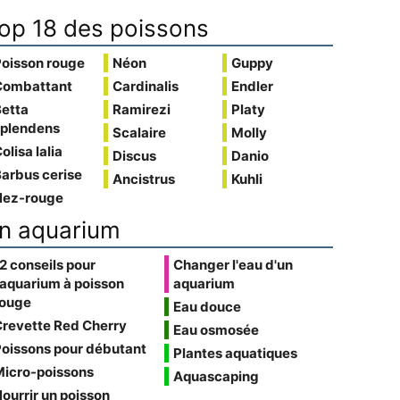
op 18 des poissons
Poisson rouge
Néon
Guppy
Combattant
Cardinalis
Endler
Betta
Ramirezi
Platy
splendens
Scalaire
Molly
olisa lalia
Discus
Danio
arbus cerise
Ancistrus
Kuhli
Nez-rouge
n aquarium
2 conseils pour
Changer l'eau d'un
'aquarium à poisson
aquarium
rouge
Eau douce
Crevette Red Cherry
Eau osmosée
oissons pour débutant
Plantes aquatiques
Micro-poissons
Aquascaping
ourrir un poisson