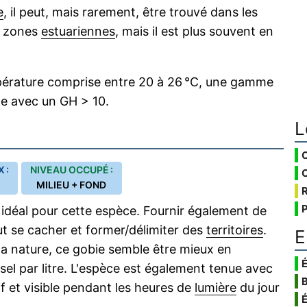
e
, il peut, mais rarement, être trouvé dans les
es zones
estuariennes
, mais il est plus souvent en
mpérature comprise entre 20 à 26 °C, une gamme
e avec un GH > 10.
L
 :
NIVEAU OCCUPÉ :
MILIEU + FOND
 idéal pour cette espèce. Fournir également de
ut se cacher et former/délimiter des
territoires
.
E
a nature, ce gobie semble être mieux en
É
 sel par litre. L'espèce est également tenue avec
tif et visible pendant les heures de
lumière
du jour