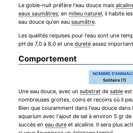
Le gobie-nuit préfère l'eau douce mais
alcalin
eaux saumâtres
; en
milieu naturel
, il habite l
eau douce qu'en eau
saumâtre
.
Les qualités requises pour l'eau sont une te
pH de 7,0 à 8,0 et une
dureté
assez important
Comportement
NOMBRE D'ANIMAUX
Solitaire (1)
Une eau douce, avec un
substrat
de
sable
est
nombreuses grottes, coins et recoins où il pe
Bien que couramment dans l'eau douce dans l
aquarium avec l'ajout de sel à environ 5 gr de
succès en
eau dure
et alcaline. Il sera plus ac
si vous fournissez un éclairage tamisé.