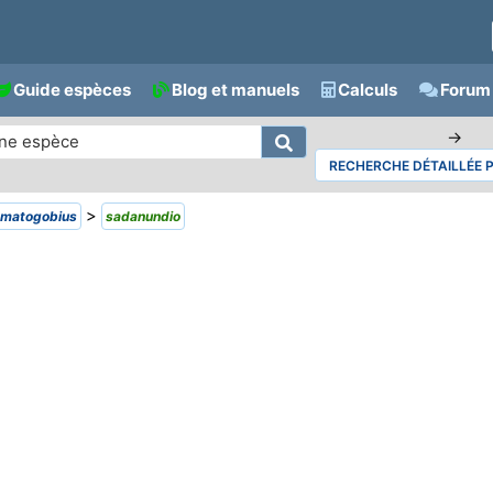
Guide espèces
Blog et manuels
Calculs
Forum 
→
RECHERCHE DÉTAILLÉE 
>
gmatogobius
sadanundio