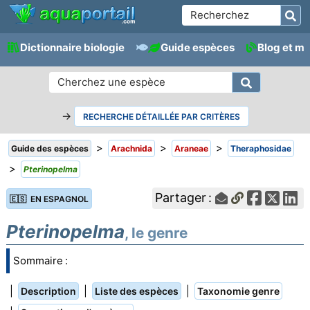
Dictionnaire biologie
Guide espèces
Blog et m
→
RECHERCHE DÉTAILLÉE PAR CRITÈRES
>
>
>
Guide des espèces
Arachnida
Araneae
Theraphosidae
>
Pterinopelma
Partager :
🇪🇸 EN ESPAGNOL
Pterinopelma
, le genre
Sommaire :
|
|
|
Description
Liste des espèces
Taxonomie genre