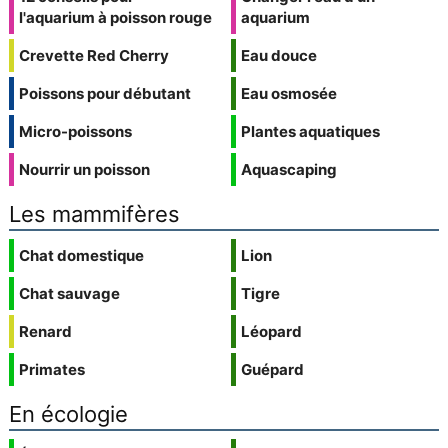
l'aquarium à poisson rouge
aquarium
Crevette Red Cherry
Eau douce
Poissons pour débutant
Eau osmosée
Micro-poissons
Plantes aquatiques
Nourrir un poisson
Aquascaping
Les mammifères
Chat domestique
Lion
Chat sauvage
Tigre
Renard
Léopard
Primates
Guépard
En écologie