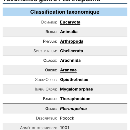
Classification taxonomique
Domaine:
Eucaryota
Règne
:
Animalia
Phylum
:
Arthropoda
Sous-phylum:
Chelicerata
Classe
:
Arachnida
Ordre
:
Araneae
Sous-Ordre:
Opisthothelae
Infra-Ordre:
Mygalomorphae
Famille
:
Theraphosidae
Genre
:
Pterinopelma
Descripteur:
Pocock
Année de description:
1901