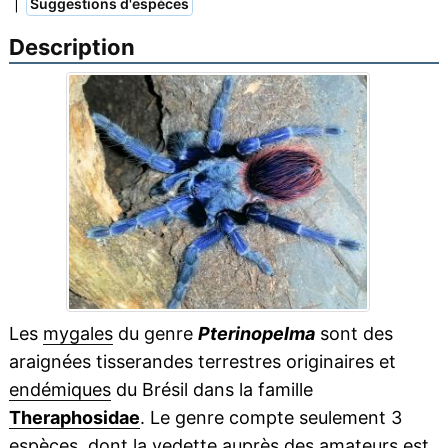
|
Suggestions d'espèces
Description
Les
mygales
du genre
Pterinopelma
sont des
araignées tisserandes terrestres originaires et
endémiques
du Brésil dans la famille
Theraphosidae
. Le genre compte seulement 3
espèces, dont la vedette auprès des amateurs est