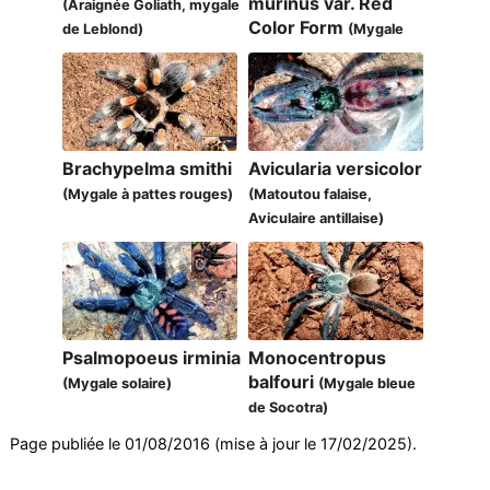
murinus var. Red
(Araignée Goliath, mygale
Color Form
de Leblond)
(Mygale
babouin orange)
Brachypelma smithi
Avicularia versicolor
(Mygale à pattes rouges)
(Matoutou falaise,
Aviculaire antillaise)
Psalmopoeus irminia
Monocentropus
balfouri
(Mygale solaire)
(Mygale bleue
de Socotra)
Page publiée le 01/08/2016 (mise à jour le 17/02/2025).