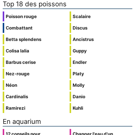
Top 18 des poissons
Poisson rouge
Scalaire
Combattant
Discus
Betta splendens
Ancistrus
Colisa lalia
Guppy
Barbus cerise
Endler
Nez-rouge
Platy
Néon
Molly
Cardinalis
Danio
Ramirezi
Kuhli
En aquarium
12 conseils pour
Changer l'eau d'un