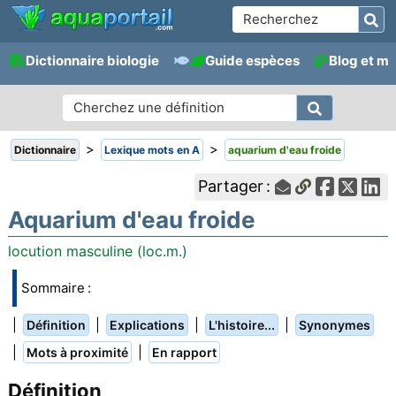
Dictionnaire biologie
Guide espèces
Blog et m
>
>
Dictionnaire
Lexique mots en A
aquarium d'eau froide
Partager :
Aquarium d'eau froide
locution masculine (loc.m.)
Sommaire :
|
|
|
|
Définition
Explications
L'histoire...
Synonymes
|
|
Mots à proximité
En rapport
Définition