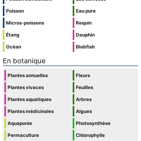
Poisson
Eau pure
Micros-poissons
Requin
Étang
Dauphin
Océan
Blobfish
En botanique
Plantes annuelles
Fleurs
Plantes vivaces
Feuilles
Plantes aquatiques
Arbres
Plantes médicinales
Algues
Aquaponie
Photosynthèse
Permaculture
Chlorophylle