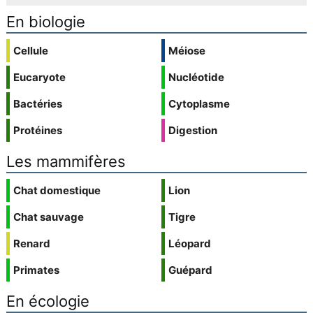
En biologie
Cellule
Méiose
Eucaryote
Nucléotide
Bactéries
Cytoplasme
Protéines
Digestion
Les mammifères
Chat domestique
Lion
Chat sauvage
Tigre
Renard
Léopard
Primates
Guépard
En écologie