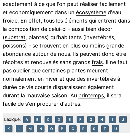
exactement à ce que l'on peut réaliser facilement
et économiquement dans un
écosystème
d'eau
froide. En effet, tous les éléments qui entrent dans
la composition de celui-ci - aussi bien décor
(
substrat
, plantes) qu'habitants (invertébrés,
poissons) - se trouvent en plus ou moins grande
abondance
autour de nous. Ils peuvent donc être
récoltés et renouvelés sans grands
frais
. Il ne faut
pas oublier que certaines plantes meurent
normalement en hiver et que des invertébrés à
durée de vie courte disparaissent également
durant la mauvaise saison. Au
printemps
, il sera
facile de s'en procurer d'autres.
Lexique:
A
B
C
D
E
F
G
H
I
J
K
L
M
N
O
P
Q
R
S
T
U