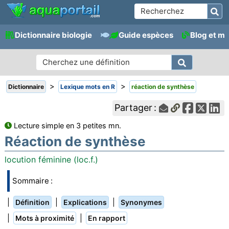
Dictionnaire biologie
Guide espèces
Blog et m
>
>
Dictionnaire
Lexique mots en R
réaction de synthèse
Partager :
Lecture simple en 3 petites mn.
Réaction de synthèse
locution féminine (loc.f.)
Sommaire :
|
|
|
Définition
Explications
Synonymes
|
|
Mots à proximité
En rapport