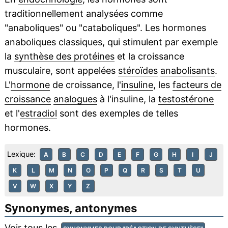
traditionnellement analysées comme
"anaboliques" ou "cataboliques". Les hormones
anaboliques classiques, qui stimulent par exemple
la
synthèse des protéines
et la croissance
musculaire, sont appelées
stéroïdes
anabolisants
.
L'
hormone
de croissance, l'
insuline
, les
facteurs de
croissance
analogues
à l'insuline, la
testostérone
et l'
estradiol
sont des exemples de telles
hormones.
Lexique:
A
B
C
D
E
F
G
H
I
J
K
L
M
N
O
P
Q
R
S
T
U
V
W
X
Y
Z
Synonymes, antonymes
Voir tous les
.