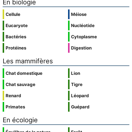
En biologie
Cellule
Méiose
Eucaryote
Nucléotide
Bactéries
Cytoplasme
Protéines
Digestion
Les mammifères
Chat domestique
Lion
Chat sauvage
Tigre
Renard
Léopard
Primates
Guépard
En écologie