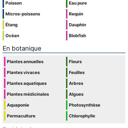
Poisson
Eau pure
Micros-poissons
Requin
Étang
Dauphin
Océan
Blobfish
En botanique
Plantes annuelles
Fleurs
Plantes vivaces
Feuilles
Plantes aquatiques
Arbres
Plantes médicinales
Algues
Aquaponie
Photosynthèse
Permaculture
Chlorophylle