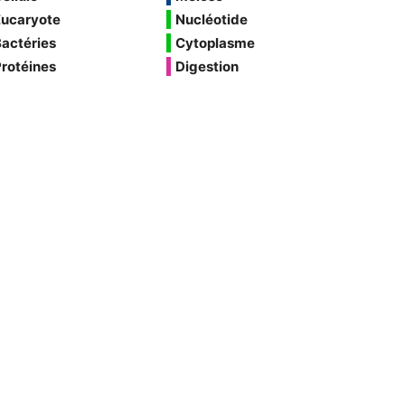
Eucaryote
Nucléotide
actéries
Cytoplasme
rotéines
Digestion