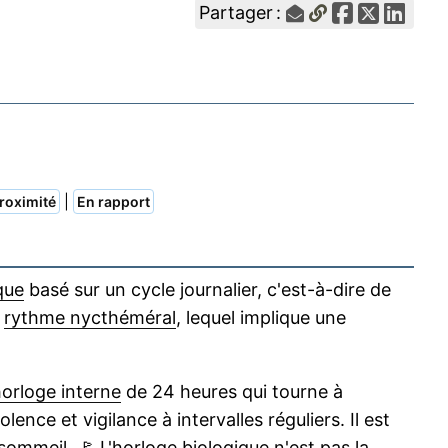
Partager :
|
roximité
En rapport
que
basé sur un cycle journalier, c'est-à-dire de
u
rythme nycthéméral
, lequel implique une
orloge interne
de 24 heures qui tourne à
lence et vigilance à intervalles réguliers. Il est
sommeil
.
🚩
L'
horloge biologique
n'est pas la