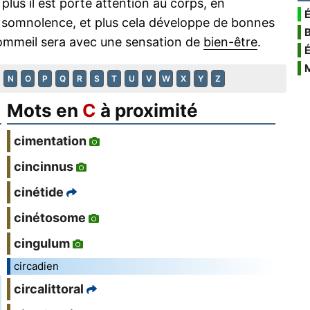
plus il est porté attention au corps, en
É
e somnolence, et plus cela développe de bonnes
sommeil sera avec une sensation de
bien-être
.
N
O
P
Q
R
S
T
U
V
W
X
Y
Z
Mots en
C
à proximité
cimentation
cincinnus
cinétide
cinétosome
cingulum
circadien
circalittoral