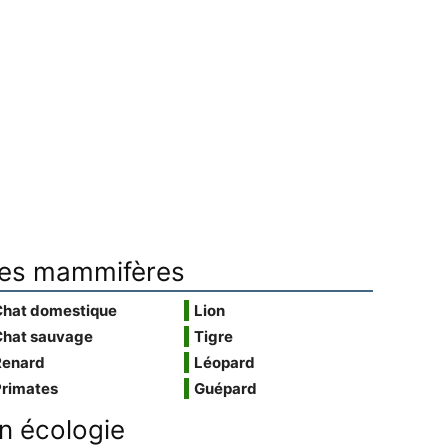
es mammifères
Chat domestique
Lion
Chat sauvage
Tigre
Renard
Léopard
Primates
Guépard
n écologie