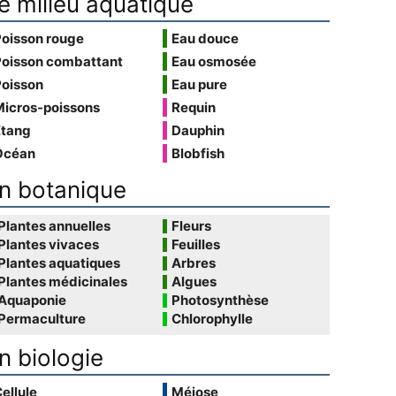
e milieu aquatique
Poisson rouge
Eau douce
Poisson combattant
Eau osmosée
Poisson
Eau pure
Micros-poissons
Requin
Étang
Dauphin
Océan
Blobfish
n botanique
Plantes annuelles
Fleurs
Plantes vivaces
Feuilles
Plantes aquatiques
Arbres
Plantes médicinales
Algues
Aquaponie
Photosynthèse
Permaculture
Chlorophylle
n biologie
ellule
Méiose