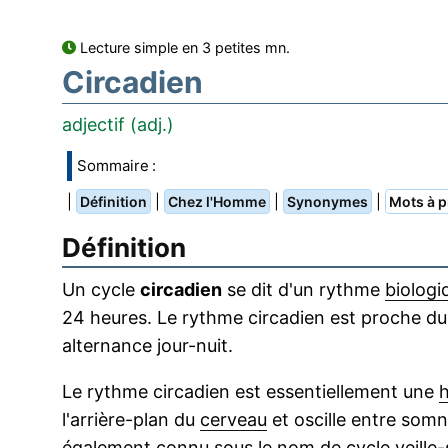
Lecture simple en 3 petites mn.
Circadien
adjectif (adj.)
Sommaire :
|
|
|
|
Définition
Chez l'Homme
Synonymes
Mots à p
Définition
Un cycle
circadien
se dit d'un rythme
biologi
24 heures. Le rythme circadien est proche d
alternance jour-nuit.
Le rythme circadien est essentiellement une
h
l'arrière-plan du
cerveau
et oscille entre somno
également connu sous le nom de cycle veille-