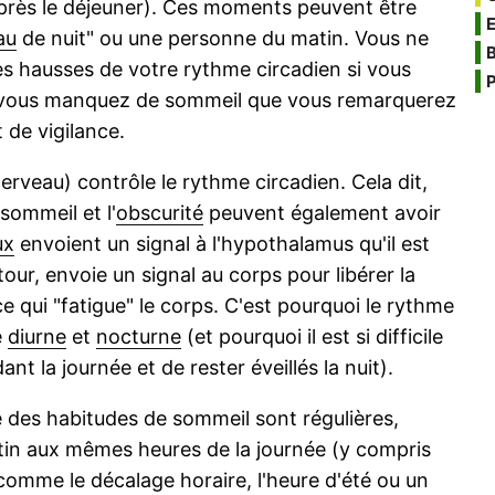
après le déjeuner). Ces moments peuvent être
au
de nuit" ou une personne du matin. Vous ne
B
les hausses de votre rythme circadien si vous
P
 vous manquez de sommeil que vous remarquerez
 de vigilance.
erveau) contrôle le rythme circadien. Cela dit,
sommeil et l'
obscurité
peuvent également avoir
ux
envoient un signal à l'hypothalamus qu'il est
our, envoie un signal au corps pour libérer la
e qui "fatigue" le corps. C'est pourquoi le rythme
e
diurne
et
nocturne
(et pourquoi il est si difficile
nt la journée et de rester éveillés la nuit).
 des habitudes de sommeil sont régulières,
atin aux mêmes heures de la journée (y compris
omme le décalage horaire, l'heure d'été ou un