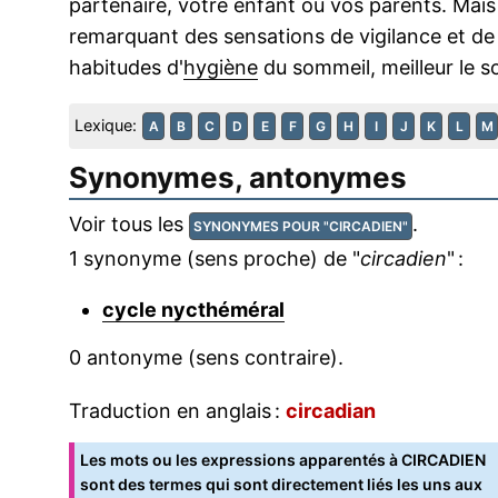
partenaire, votre enfant ou vos parents. Mais 
remarquant des sensations de vigilance et d
habitudes d'
hygiène
du sommeil, meilleur le 
Lexique:
A
B
C
D
E
F
G
H
I
J
K
L
M
Synonymes, antonymes
Voir tous les
.
SYNONYMES POUR "CIRCADIEN"
1 synonyme (sens proche) de "
circadien
" :
cycle nycthéméral
0 antonyme (sens contraire).
Traduction en anglais :
circadian
Les mots ou les expressions apparentés à CIRCADIEN
sont des termes qui sont directement liés les uns aux