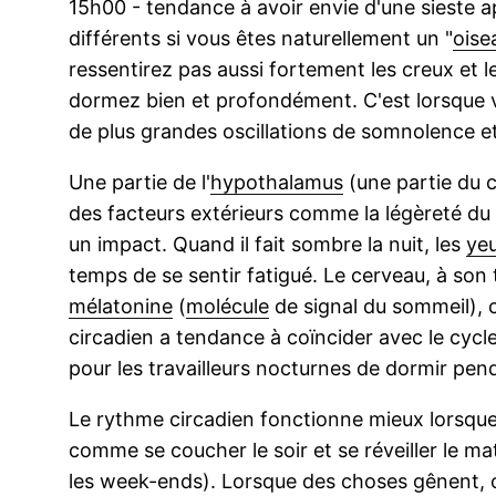
15h00 - tendance à avoir envie d'une sieste 
différents si vous êtes naturellement un "
oise
ressentirez pas aussi fortement les creux et 
dormez bien et profondément. C'est lorsque
de plus grandes oscillations de somnolence et
Une partie de l'
hypothalamus
(une partie du c
des facteurs extérieurs comme la légèreté du 
un impact. Quand il fait sombre la nuit, les
ye
temps de se sentir fatigué. Le cerveau, à son t
mélatonine
(
molécule
de signal du sommeil), c
circadien a tendance à coïncider avec le cycl
pour les travailleurs nocturnes de dormir penda
Le rythme circadien fonctionne mieux lorsque
comme se coucher le soir et se réveiller le m
les week-ends). Lorsque des choses gênent, c