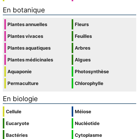
En botanique
Plantes annuelles
Fleurs
Plantes vivaces
Feuilles
Plantes aquatiques
Arbres
Plantes médicinales
Algues
Aquaponie
Photosynthèse
Permaculture
Chlorophylle
En biologie
Cellule
Méiose
Eucaryote
Nucléotide
Bactéries
Cytoplasme