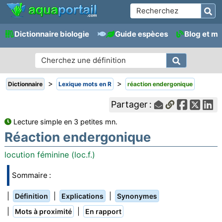
Dictionnaire biologie
Guide espèces
Blog et m
>
>
Dictionnaire
Lexique mots en R
réaction endergonique
Partager :
Lecture simple en 3 petites mn.
Réaction endergonique
locution féminine (loc.f.)
Sommaire :
|
|
|
Définition
Explications
Synonymes
|
|
Mots à proximité
En rapport