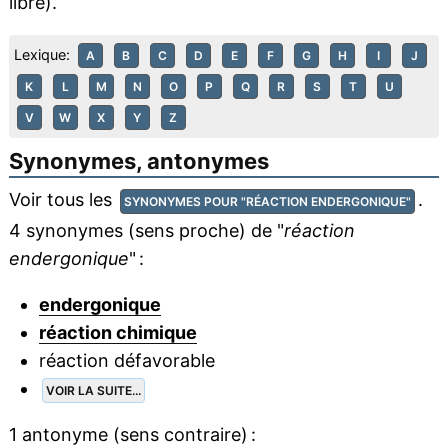
libre).
Lexique:
A
B
C
D
E
F
G
H
I
J
K
L
M
N
O
P
Q
R
S
T
U
V
W
X
Y
Z
Synonymes, antonymes
Voir tous les
.
SYNONYMES POUR "RÉACTION ENDERGONIQUE"
4 synonymes (sens proche) de "
réaction
endergonique
" :
endergonique
réaction chimique
réaction défavorable
VOIR LA SUITE...
1 antonyme (sens contraire) :