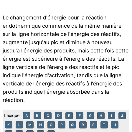
Le changement d'énergie pour la réaction
endothermique commence de la même manière
sur la ligne horizontale de l'énergie des réactifs,
augmente jusqu'au pic et diminue à nouveau
jusqu'à l'énergie des produits, mais cette fois cette
énergie est supérieure à l'énergie des réactifs. La
ligne verticale de l'énergie des réactifs et le pic
indique l'énergie d'activation, tandis que la ligne
verticale de l'énergie des réactifs à l'énergie des
produits indique l'énergie absorbée dans la
réaction.
Lexique:
A
B
C
D
E
F
G
H
I
J
K
L
M
N
O
P
Q
R
S
T
U