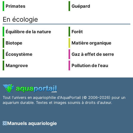
Primates
Guépard
En écologie
Équilibre de la nature
Forêt
Biotope
Matière organique
Écosystème
Gaz à effet de serre
Mangrove
Pollution de l'eau
Tout l'univers en aquariophilie d'AquaPortail (© 2006–2026) pour un
aquarium durable. Textes et images soumis à droits d'auteur.
Manuels aquariologie