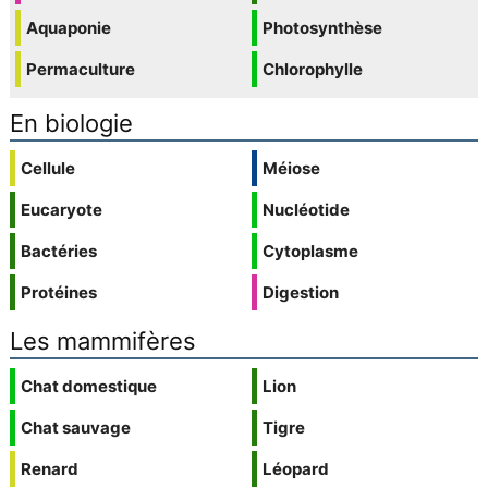
Aquaponie
Photosynthèse
Permaculture
Chlorophylle
En biologie
Cellule
Méiose
Eucaryote
Nucléotide
Bactéries
Cytoplasme
Protéines
Digestion
Les mammifères
Chat domestique
Lion
Chat sauvage
Tigre
Renard
Léopard