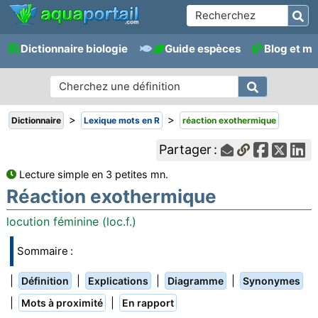
Dictionnaire biologie
Guide espèces
Blog et m
>
>
Dictionnaire
Lexique mots en R
réaction exothermique
Partager :
Lecture simple en 3 petites mn.
Réaction exothermique
locution féminine (loc.f.)
Sommaire :
|
|
|
|
Définition
Explications
Diagramme
Synonymes
|
|
Mots à proximité
En rapport