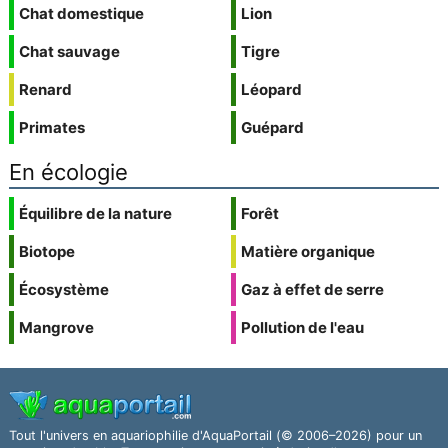
Chat domestique
Lion
Chat sauvage
Tigre
Renard
Léopard
Primates
Guépard
En écologie
Équilibre de la nature
Forêt
Biotope
Matière organique
Écosystème
Gaz à effet de serre
Mangrove
Pollution de l'eau
Tout l'univers en aquariophilie d'AquaPortail (© 2006–2026) pour un