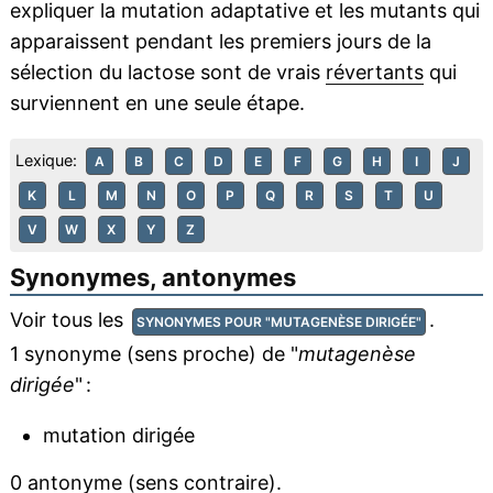
expliquer la mutation adaptative et les mutants qui
apparaissent pendant les premiers jours de la
sélection du lactose sont de vrais
révertants
qui
surviennent en une seule étape.
Lexique:
A
B
C
D
E
F
G
H
I
J
K
L
M
N
O
P
Q
R
S
T
U
V
W
X
Y
Z
Synonymes, antonymes
Voir tous les
.
SYNONYMES POUR "MUTAGENÈSE DIRIGÉE"
1 synonyme (sens proche) de "
mutagenèse
dirigée
" :
mutation dirigée
0 antonyme (sens contraire).