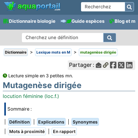
Dictionnaire biologie
Guide espèces
Blog et m
>
>
Dictionnaire
Lexique mots en M
mutagenèse dirigée
Partager :
Lecture simple en 3 petites mn.
Mutagenèse dirigée
locution féminine (loc.f.)
Sommaire :
|
|
|
Définition
Explications
Synonymes
|
|
Mots à proximité
En rapport