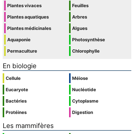
Plantes vivaces
Feuilles
Plantes aquatiques
Arbres
Plantes médicinales
Algues
Aquaponie
Photosynthèse
Permaculture
Chlorophylle
En biologie
Cellule
Méiose
Eucaryote
Nucléotide
Bactéries
Cytoplasme
Protéines
Digestion
Les mammifères