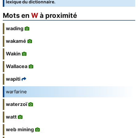
lexique du dictionnaire.
Mots en
W
à proximité
wading
wakamé
Wakin
Wallacea
wapiti
warfarine
waterzoï
watt
web mining