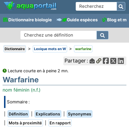
Dictionnaire biologie
Guide espèces
Blog et m
>
>
Dictionnaire
Lexique mots en W
warfarine
Partager :
Lecture courte en à peine 2 mn.
Warfarine
nom féminin (n.f.)
Sommaire :
|
|
|
Définition
Explications
Synonymes
|
|
Mots à proximité
En rapport