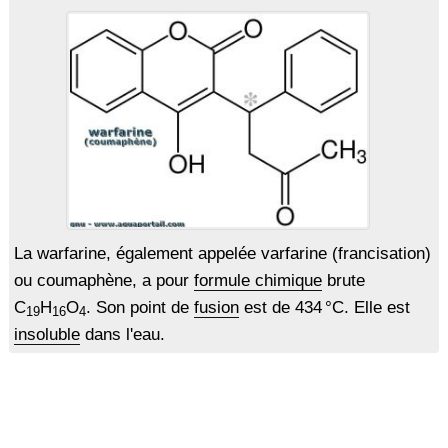
La warfarine, également appelée varfarine (francisation)
ou coumaphène, a pour
formule chimique
brute
C
H
O
. Son point de
fusion
est de 434 °C. Elle est
19
16
4
insoluble
dans l'eau.