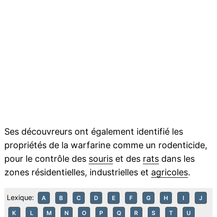
Ses découvreurs ont également identifié les
propriétés de la warfarine comme un rodenticide,
pour le contrôle des
souris
et des
rats
dans les
zones résidentielles, industrielles et
agricoles
.
Lexique:
A
B
C
D
E
F
G
H
I
J
K
L
M
N
O
P
Q
R
S
T
U