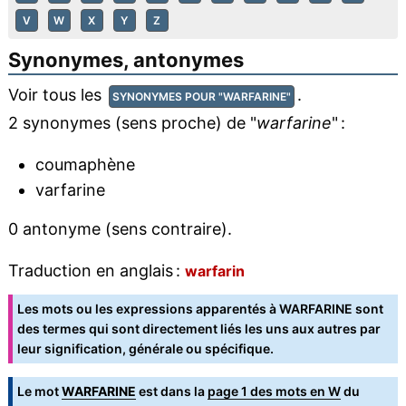
V
W
X
Y
Z
Synonymes, antonymes
Voir tous les
.
SYNONYMES POUR "WARFARINE"
2 synonymes (sens proche) de "
warfarine
" :
coumaphène
varfarine
0 antonyme (sens contraire).
Traduction en anglais :
warfarin
Les mots ou les expressions apparentés à WARFARINE sont
des termes qui sont directement liés les uns aux autres par
leur signification, générale ou spécifique.
Le mot
WARFARINE
est dans la
page 1 des mots en W
du