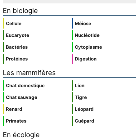
En biologie
Cellule
Méiose
Eucaryote
Nucléotide
Bactéries
Cytoplasme
Protéines
Digestion
Les mammifères
Chat domestique
Lion
Chat sauvage
Tigre
Renard
Léopard
Primates
Guépard
En écologie