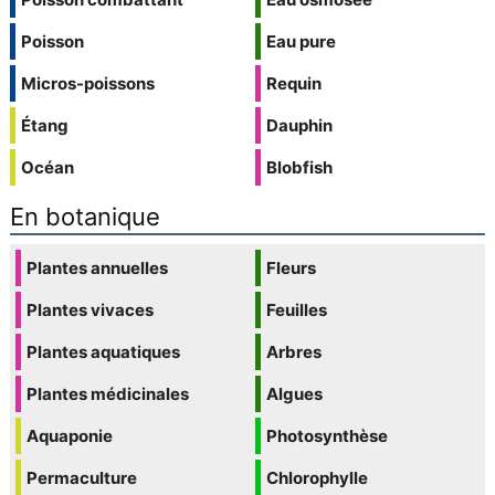
Poisson
Eau pure
Micros-poissons
Requin
Étang
Dauphin
Océan
Blobfish
En botanique
Plantes annuelles
Fleurs
Plantes vivaces
Feuilles
Plantes aquatiques
Arbres
Plantes médicinales
Algues
Aquaponie
Photosynthèse
Permaculture
Chlorophylle