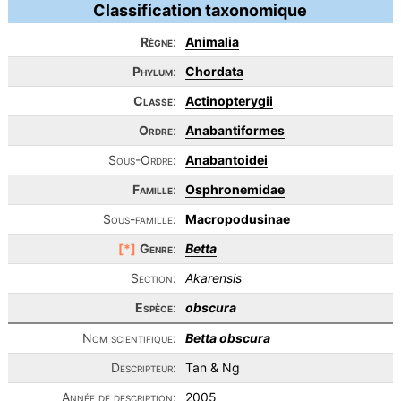
Classification taxonomique
Règne
:
Animalia
Phylum
:
Chordata
Classe
:
Actinopterygii
Ordre
:
Anabantiformes
Sous-Ordre:
Anabantoidei
Famille
:
Osphronemidae
Sous-famille:
Macropodusinae
[*]
Genre
:
Betta
Section:
Akarensis
Espèce
:
obscura
Nom scientifique:
Betta obscura
Descripteur:
Tan & Ng
Année de description:
2005