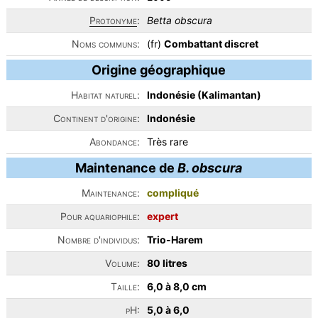
Protonyme
:
Betta obscura
Noms communs:
(fr)
Combattant discret
Origine géographique
Habitat naturel:
Indonésie (Kalimantan)
Continent d'origine:
Indonésie
Abondance:
Très rare
Maintenance de
B. obscura
Maintenance:
compliqué
Pour aquariophile:
expert
Nombre d'individus:
Trio-Harem
Volume:
80 litres
Taille:
6,0 à 8,0 cm
pH:
5,0 à 6,0