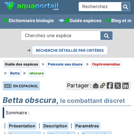
Dictionnaire biologie
Guide espèces
Blog et m
→
RECHERCHE DÉTAILLÉE PAR CRITÈRES
>
>
Guide des espèces
Poissons eau douce
Osphronemidae
>
>
Betta
obscura
Partager :
🇪🇸 EN ESPAGNOL
Betta obscura
,
le combattant discret
Sommaire :
|
|
|
Présentation
Description
Paramètres