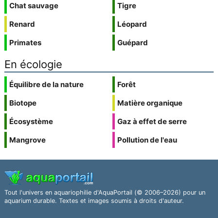
Chat sauvage
Tigre
Renard
Léopard
Primates
Guépard
En écologie
Équilibre de la nature
Forêt
Biotope
Matière organique
Écosystème
Gaz à effet de serre
Mangrove
Pollution de l'eau
Tout l'univers en aquariophilie d'AquaPortail (© 2006–2026) pour un
aquarium durable. Textes et images soumis à droits d'auteur.