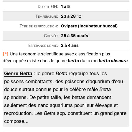
Dureté GH:
1 à 5
Température:
23 à 28 °C
Type de reproduction:
Ovipare (incubateur buccal)
Couvée:
25 à 35 oeufs
Espérance de vie:
2 à 4 ans
[*]
Une taxonomie scientifique avec classification plus
développée existe dans le genre
betta
du taxon
betta obscura
.
Genre
Betta
: le genre
Betta
regroupe tous les
poissons combattants, des poissons d'aquarium d'eau
douce surtout connus pour le célèbre mâle
Betta
splendens. De petite taille, les bettas demandent
seulement des nano aquariums pour leur élevage et
reproduction. Les
Betta
spp. constituent un grand genre
composé...