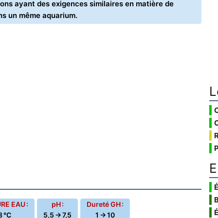
ons ayant des exigences similaires en matière de
ans un même aquarium.
L
E
É
E EAU :
pH :
Dureté GH :
8 °C
5,5 → 7,5
1 → 10