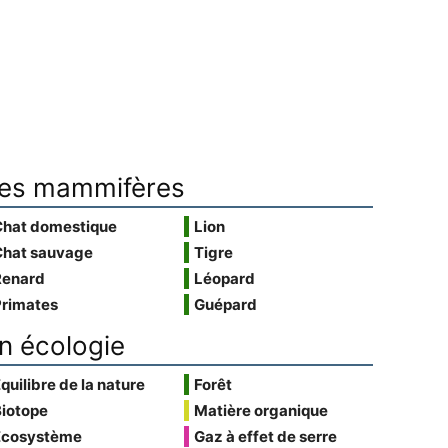
es mammifères
Chat domestique
Lion
Chat sauvage
Tigre
Renard
Léopard
Primates
Guépard
n écologie
quilibre de la nature
Forêt
Biotope
Matière organique
Écosystème
Gaz à effet de serre