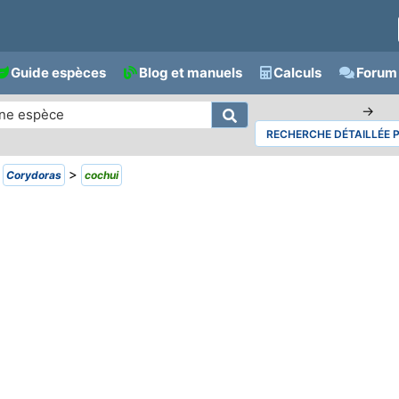
Guide espèces
Blog et manuels
Calculs
Forum 
→
RECHERCHE DÉTAILLÉE 
>
>
Corydoras
cochui