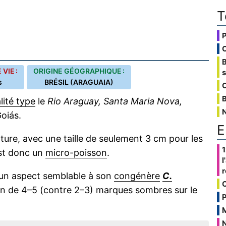
T
VIE :
ORIGINE GÉOGRAPHIQUE :
s
BRÉSIL (ARAGUAIA)
C
B
lité type
le
Rio Araguay, Santa Maria Nova,
Goiás.
E
ure, avec une taille de seulement 3 cm pour les
1
 est donc un
micro-poisson
.
l
 un aspect semblable à son
congénère
C.
on de 4–5 (contre 2–3) marques sombres sur le
P
N