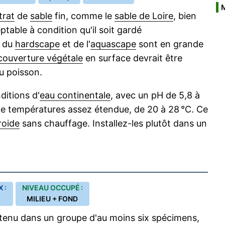
trat
de
sable
fin, comme le
sable de Loire
, bien
ptable à condition qu'il soit gardé
s du
hardscape
et de l'
aquascape
sont en grande
couverture végétale
en surface devrait être
u poisson.
ditions d'
eau continentale
, avec un pH de 5,8 à
de températures assez étendue, de 20 à 28 °C. Ce
roide
sans chauffage. Installez-les plutôt dans un
 :
NIVEAU OCCUPÉ :
MILIEU + FOND
ntenu dans un groupe d'au moins six spécimens,