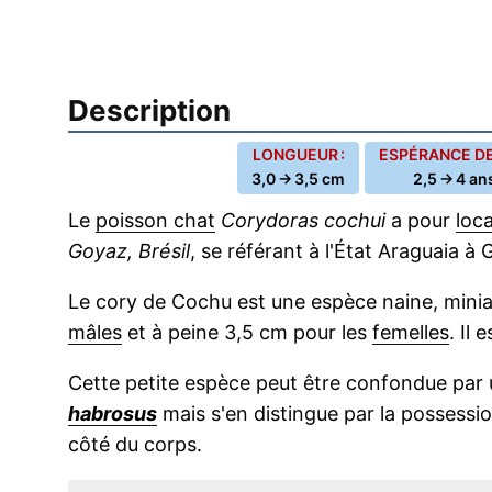
Description
LONGUEUR :
ESPÉRANCE DE 
3,0 → 3,5 cm
2,5 → 4 an
Le
poisson chat
Corydoras cochui
a pour
loca
Goyaz, Brésil
, se référant à l'État Araguaia à 
Le cory de Cochu est une espèce naine, miniat
mâles
et à peine 3,5 cm pour les
femelles
. Il
Cette petite espèce peut être confondue par
habrosus
mais s'en distingue par la possessi
côté du corps.