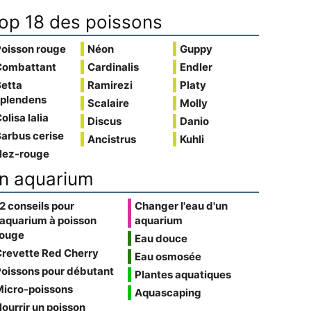
op 18 des poissons
Poisson rouge
Néon
Guppy
Combattant
Cardinalis
Endler
Betta
Ramirezi
Platy
splendens
Scalaire
Molly
olisa lalia
Discus
Danio
arbus cerise
Ancistrus
Kuhli
Nez-rouge
n aquarium
2 conseils pour
Changer l'eau d'un
'aquarium à poisson
aquarium
rouge
Eau douce
Crevette Red Cherry
Eau osmosée
oissons pour débutant
Plantes aquatiques
Micro-poissons
Aquascaping
ourrir un poisson