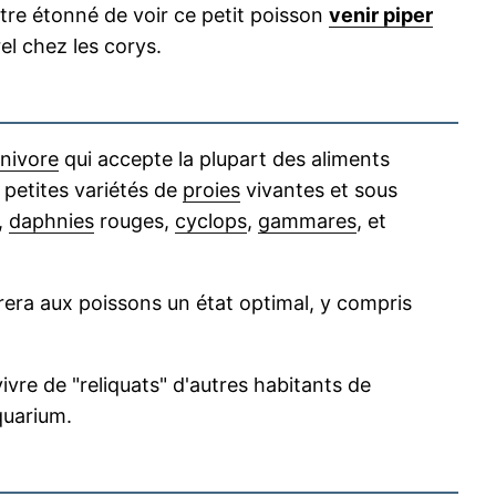
 être étonné de voir ce petit poisson
venir piper
l chez les corys.
nivore
qui accepte la plupart des aliments
 petites variétés de
proies
vivantes et sous
,
daphnies
rouges,
cyclops
,
gammares
, et
rera aux poissons un état optimal, y compris
vivre de "reliquats" d'autres habitants de
quarium.