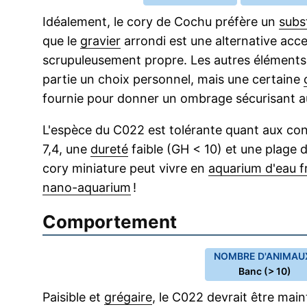
Idéalement, le cory de Cochu préfère un
subs
que le
gravier
arrondi est une alternative acce
scrupuleusement propre. Les autres élément
partie un choix personnel, mais une certaine
fournie pour donner un ombrage sécurisant a
L'espèce du C022 est tolérante quant aux con
7,4, une
dureté
faible (GH < 10) et une plage 
cory miniature peut vivre en
aquarium d'eau f
nano-aquarium
!
Comportement
NOMBRE D'ANIMAUX
Banc (> 10)
Paisible et
grégaire
, le C022 devrait être mai