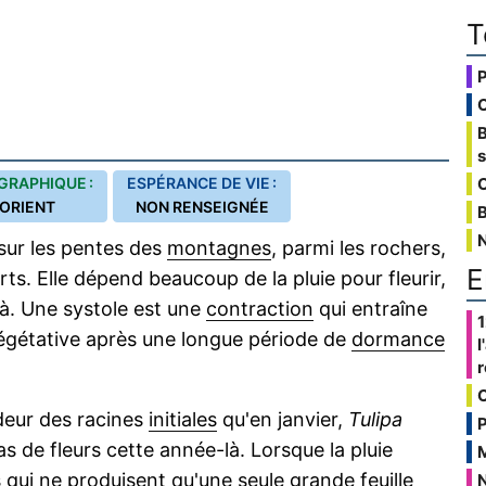
T
GRAPHIQUE :
ESPÉRANCE DE VIE :
C
ORIENT
NON RENSEIGNÉE
B
sur les pentes des
montagnes
, parmi les rochers,
E
erts. Elle dépend beaucoup de la pluie pour fleurir,
à. Une systole est une
contraction
qui entraîne
1
végétative après une longue période de
dormance
l
ndeur des racines
initiales
qu'en janvier,
Tulipa
P
pas de fleurs cette année-là. Lorsque la pluie
s qui ne produisent qu'une seule grande feuille
N