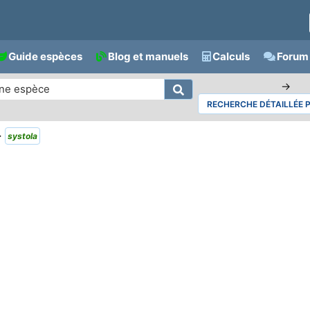
Guide espèces
Blog et manuels
Calculs
Forum 
→
RECHERCHE DÉTAILLÉE 
>
systola