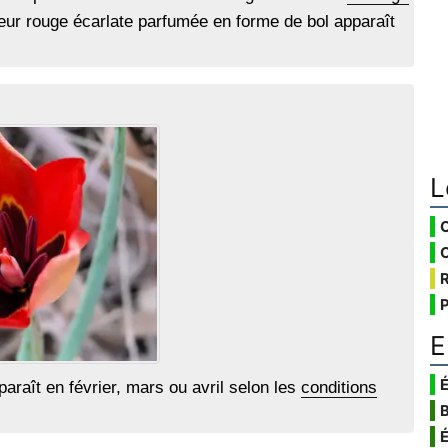
leur rouge écarlate parfumée en forme de bol apparaît
L
E
É
araît en février, mars ou avril selon les
conditions