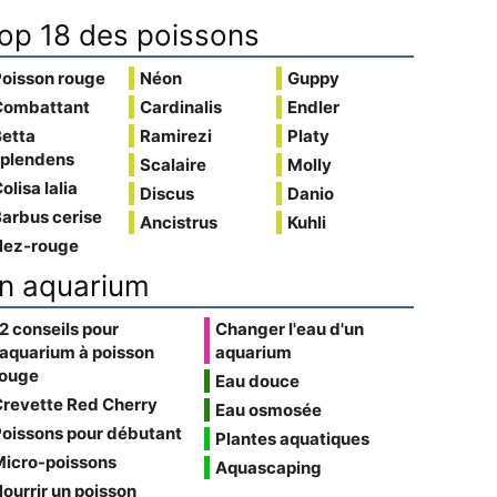
op 18 des poissons
Poisson rouge
Néon
Guppy
Combattant
Cardinalis
Endler
Betta
Ramirezi
Platy
splendens
Scalaire
Molly
olisa lalia
Discus
Danio
arbus cerise
Ancistrus
Kuhli
Nez-rouge
n aquarium
2 conseils pour
Changer l'eau d'un
'aquarium à poisson
aquarium
rouge
Eau douce
Crevette Red Cherry
Eau osmosée
oissons pour débutant
Plantes aquatiques
Micro-poissons
Aquascaping
ourrir un poisson