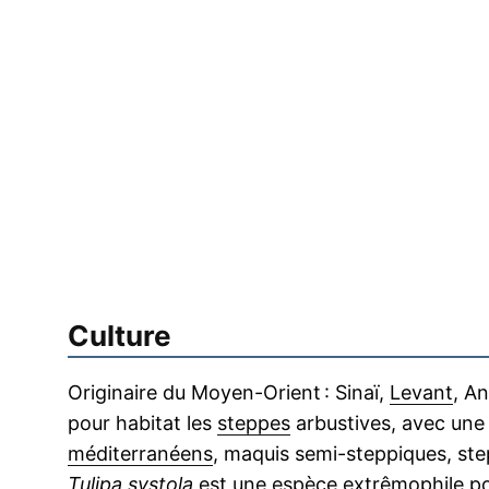
Culture
Originaire du Moyen-Orient : Sinaï,
Levant
, An
pour habitat les
steppes
arbustives, avec une 
méditerranéens
, maquis semi-steppiques, ste
Tulipa systola
est une espèce
extrêmophile
po