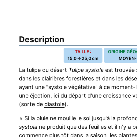
Description
TAILLE :
ORIGINE GÉO
15,0 → 25,0 cm
MOYEN-
La tulipe du désert
Tulipa systola
est trouvée 
dans les clairières forestières et dans les dés
ayant une "systole végétative" à ce moment-l
une éjection, ici du départ d'une croissance 
(sorte de
diastole
).
⭐
Si la pluie ne mouille le sol jusqu'à la profo
systola
ne produit que des feuilles et il n'y a 
commence plus tôt dans la
saison
, les plante