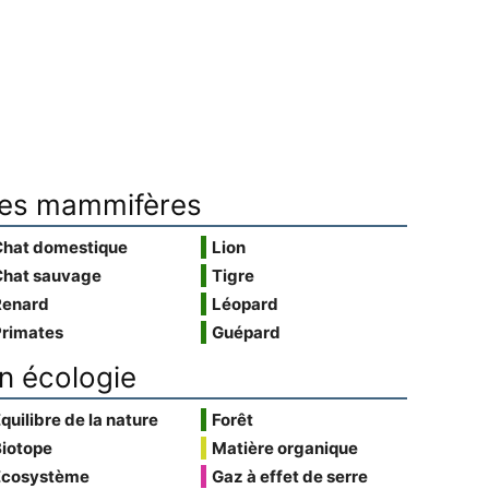
es mammifères
Chat domestique
Lion
Chat sauvage
Tigre
Renard
Léopard
Primates
Guépard
n écologie
quilibre de la nature
Forêt
Biotope
Matière organique
Écosystème
Gaz à effet de serre