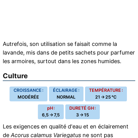
Autrefois, son utilisation se faisait comme la
lavande, mis dans de petits sachets pour parfumer
les armoires, surtout dans les zones humides.
Culture
CROISSANCE :
ÉCLAIRAGE :
TEMPÉRATURE :
MODÉRÉE
NORMAL
21 → 25 °C
pH :
DURETÉ GH :
6,5 → 7,5
3 → 15
Les exigences en qualité d'eau et en éclairement
de
Acorus calamus Variegatus
ne sont pas