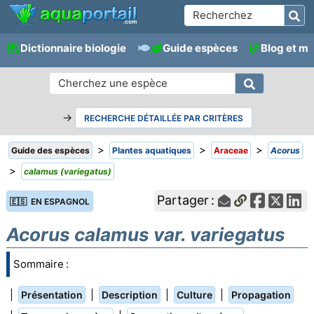
Dictionnaire biologie
Guide espèces
Blog et m
→
RECHERCHE DÉTAILLÉE PAR CRITÈRES
>
>
>
Guide des espèces
Plantes aquatiques
Araceae
Acorus
>
calamus (variegatus)
Partager :
🇪🇸 EN ESPAGNOL
Acorus calamus var. variegatus
Sommaire :
|
|
|
|
Présentation
Description
Culture
Propagation