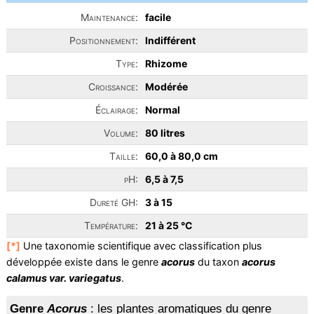
Maintenance:
facile
Positionnement:
Indifférent
Type:
Rhizome
Croissance:
Modérée
Éclairage:
Normal
Volume:
80 litres
Taille:
60,0 à 80,0 cm
pH:
6,5 à 7,5
Dureté GH:
3 à 15
Température:
21 à 25 °C
[*]
Une taxonomie scientifique avec classification plus
développée existe dans le genre
acorus
du taxon
acorus
calamus var. variegatus
.
Genre
Acorus
: les plantes aromatiques du genre