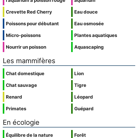
l'aquarium à poisson rouge
aquarium
Crevette Red Cherry
Eau douce
Poissons pour débutant
Eau osmosée
Micro-poissons
Plantes aquatiques
Nourrir un poisson
Aquascaping
Les mammifères
Chat domestique
Lion
Chat sauvage
Tigre
Renard
Léopard
Primates
Guépard
En écologie
Équilibre de la nature
Forêt