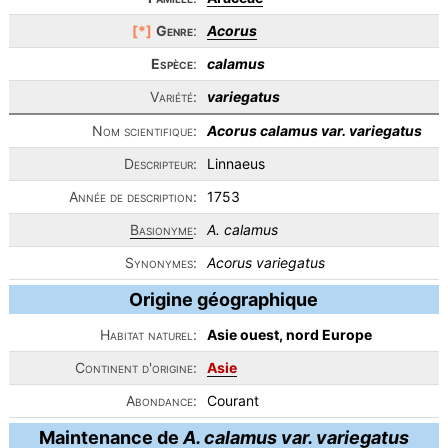
[*]
Genre
:
Acorus
Espèce
:
calamus
Variété:
variegatus
Nom scientifique:
Acorus calamus var. variegatus
Descripteur:
Linnaeus
Année de description:
1753
Basionyme
:
A. calamus
Synonymes:
Acorus variegatus
Origine géographique
Habitat naturel:
Asie ouest, nord Europe
Continent d'origine:
Asie
Abondance:
Courant
Maintenance de
A. calamus var. variegatus