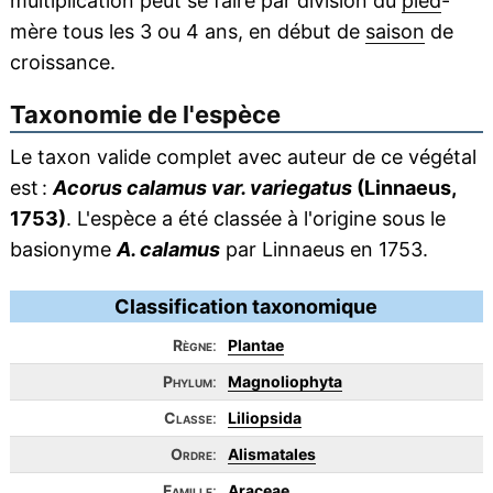
multiplication peut se faire par division du
pied
-
mère tous les 3 ou 4 ans, en début de
saison
de
croissance.
Taxonomie de l'espèce
Le taxon valide complet avec auteur de ce végétal
est :
Acorus calamus var. variegatus
(Linnaeus,
1753)
. L'espèce a été classée à l'origine sous le
basionyme
A. calamus
par Linnaeus en 1753.
Classification taxonomique
Règne
:
Plantae
Phylum
:
Magnoliophyta
Classe
:
Liliopsida
Ordre
:
Alismatales
Famille
:
Araceae