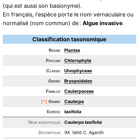
(qui est aussi son basionyme).
En français, l'espèce porte le nom vernaculaire ou
normalisé (nom commun) de :
Algue invasive
.
Classification taxonomique
Règne
:
Plantae
Phylum
:
Chlorophyta
Classe
:
Ulvophyceae
Ordre
:
Bryopsidales
Famille
:
Caulerpaceae
[*]
Genre
:
Caulerpa
Espèce
:
taxifolia
Nom scientifique:
Caulerpa taxifolia
Descripteur:
(M. Vahl) C. Agardh