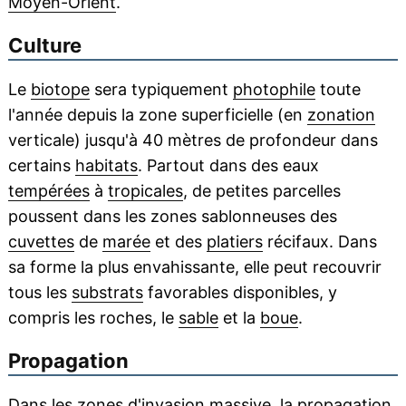
Moyen-Orient
.
Culture
Le
biotope
sera typiquement
photophile
toute
l'année depuis la zone superficielle (en
zonation
verticale) jusqu'à 40 mètres de profondeur dans
certains
habitats
. Partout dans des eaux
tempérées
à
tropicales
, de petites parcelles
poussent dans les zones sablonneuses des
cuvettes
de
marée
et des
platiers
récifaux. Dans
sa forme la plus envahissante, elle peut recouvrir
tous les
substrats
favorables disponibles, y
compris les roches, le
sable
et la
boue
.
Propagation
Dans les zones d'invasion massive, la
propagation