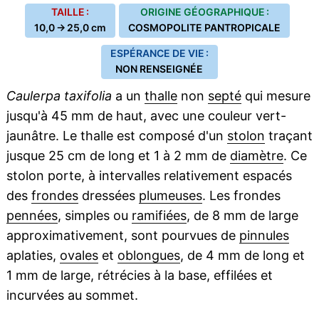
TAILLE :
ORIGINE GÉOGRAPHIQUE :
10,0 → 25,0 cm
COSMOPOLITE PANTROPICALE
ESPÉRANCE DE VIE :
NON RENSEIGNÉE
Caulerpa taxifolia
a un
thalle
non
septé
qui mesure
jusqu'à 45 mm de haut, avec une couleur vert-
jaunâtre. Le thalle est composé d'un
stolon
traçant
jusque 25 cm de long et 1 à 2 mm de
diamètre
. Ce
stolon porte, à intervalles relativement espacés
des
frondes
dressées
plumeuses
. Les frondes
pennées
, simples ou
ramifiées
, de 8 mm de large
approximativement, sont pourvues de
pinnules
aplaties,
ovales
et
oblongues
, de 4 mm de long et
1 mm de large, rétrécies à la base, effilées et
incurvées au sommet.