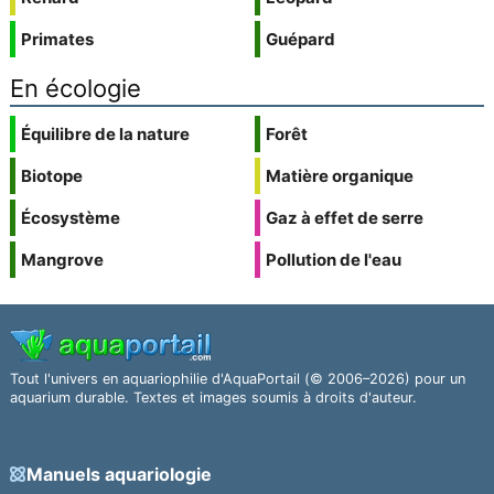
Primates
Guépard
En écologie
Équilibre de la nature
Forêt
Biotope
Matière organique
Écosystème
Gaz à effet de serre
Mangrove
Pollution de l'eau
Tout l'univers en aquariophilie d'AquaPortail (© 2006–2026) pour un
aquarium durable. Textes et images soumis à droits d'auteur.
Manuels aquariologie