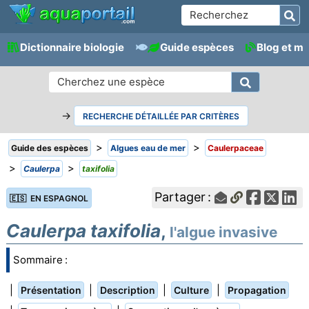
Dictionnaire biologie
Guide espèces
Blog et m
→
RECHERCHE DÉTAILLÉE PAR CRITÈRES
>
>
Guide des espèces
Algues eau de mer
Caulerpaceae
>
>
Caulerpa
taxifolia
Partager :
🇪🇸 EN ESPAGNOL
Caulerpa taxifolia
,
l'algue invasive
Sommaire :
|
|
|
|
Présentation
Description
Culture
Propagation