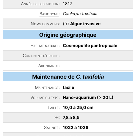
Année de description:
1817
Basionyme
:
Caulerpa taxifolia
Noms communs:
(fr)
Algue invasive
Origine géographique
Habitat naturel:
Cosmopolite pantropicale
Continent d'origine:
Abondance:
Maintenance de
C. taxifolia
Maintenance:
facile
Volume ou type:
Nano-aquarium (> 20 L)
Taille:
10,0 à 25,0 cm
pH:
7,8 à 8,5
Salinité:
1022 à 1026