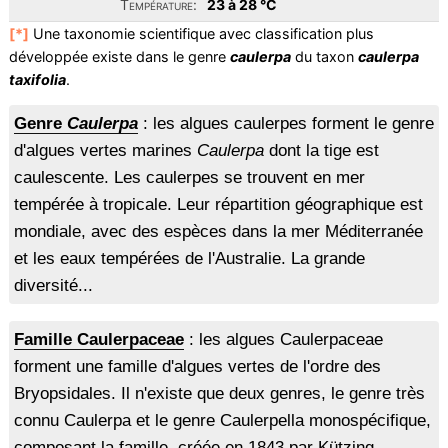
Température:
23 à 28 °C
[*]
Une taxonomie scientifique avec classification plus
développée existe dans le genre
caulerpa
du taxon
caulerpa
taxifolia
.
Genre
Caulerpa
: les algues caulerpes forment le genre
d'algues vertes marines
Caulerpa
dont la tige est
caulescente. Les caulerpes se trouvent en mer
tempérée à tropicale. Leur répartition géographique est
mondiale, avec des espèces dans la mer Méditerranée
et les eaux tempérées de l'Australie. La grande
diversité...
Famille Caulerpaceae
: les algues Caulerpaceae
forment une famille d'algues vertes de l'ordre des
Bryopsidales. Il n'existe que deux genres, le genre très
connu Caulerpa et le genre Caulerpella monospécifique,
composant la famille, créée en 1843 par Kützing.