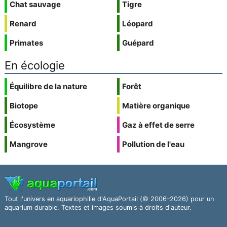
Chat sauvage
Tigre
Renard
Léopard
Primates
Guépard
En écologie
Équilibre de la nature
Forêt
Biotope
Matière organique
Écosystème
Gaz à effet de serre
Mangrove
Pollution de l'eau
Tout l'univers en aquariophilie d'AquaPortail (© 2006–2026) pour un
aquarium durable. Textes et images soumis à droits d'auteur.