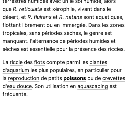
terrestres humides avec un le sol humide, alors
que
R. reticulata
est
xérophile
, vivant dans le
désert
, et
R. fluitans
et
R. natans
sont
aquatiques
,
flottant librement ou en
immergée
. Dans les zones
tropicales
, sans
périodes sèches
, le genre est
manquant. l'alternance de périodes humides et
sèches est essentielle pour la présence des riccies.
La
riccie
des
flots
compte parmi les
plantes
d'aquarium
les plus populaires, en particulier pour
la
reproduction
de petits
poissons
ou de
crevettes
d'
eau douce
. Son utilisation en
aquascaping
est
fréquente.