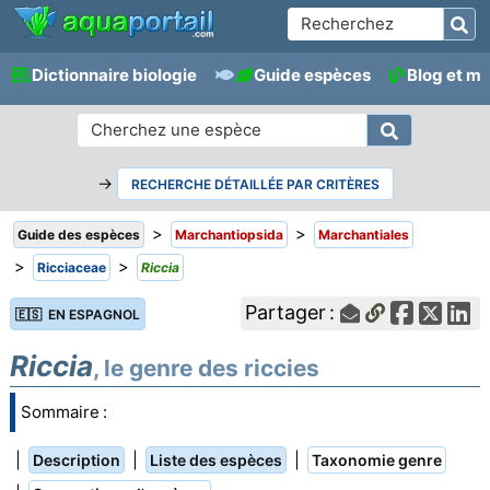
Dictionnaire biologie
Guide espèces
Blog et m
→
RECHERCHE DÉTAILLÉE PAR CRITÈRES
>
>
Guide des espèces
Marchantiopsida
Marchantiales
>
>
Ricciaceae
Riccia
Partager :
🇪🇸 EN ESPAGNOL
Riccia
, le genre des riccies
Sommaire :
|
|
|
Description
Liste des espèces
Taxonomie genre