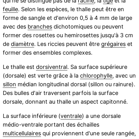
qui ne se distingue pas de la
racine
, la
tige
et la
feuille
. Selon les espèces, le thalle peut être en
forme de sangle et d'environ 0,5 à 4 mm de large
avec des
branches
dichotomiques ou peuvent
former des rosettes ou hemirosettes jusqu'à 3 cm
de
diamètre
. Les riccies peuvent être
grégaires
et
former des ensembles complexes.
Le thalle est
dorsiventral
. Sa surface supérieure
(dorsale) est verte grâce à la
chlorophylle
, avec un
sillon
médian longitudinal dorsal (sillon ou rainure).
Des bulles d'air traversent parfois la surface
dorsale, donnant au thalle un aspect capitonné.
La surface inférieure (
ventrale
) a une dorsale
médio-ventrale portant des échailles
multicellulaires
qui proviennent d'une seule rangée,