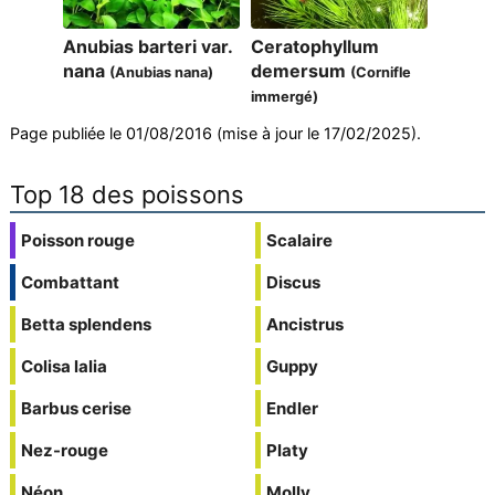
Anubias barteri var.
Ceratophyllum
nana
demersum
(Anubias nana)
(Cornifle
immergé)
Page publiée le 01/08/2016 (mise à jour le 17/02/2025).
Top 18 des poissons
Poisson rouge
Scalaire
Combattant
Discus
Betta splendens
Ancistrus
Colisa lalia
Guppy
Barbus cerise
Endler
Nez-rouge
Platy
Néon
Molly