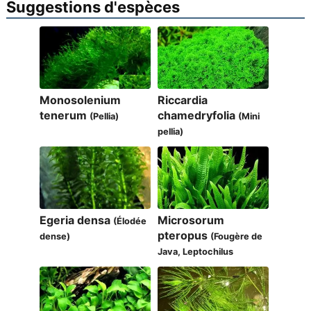
Suggestions d'espèces
Monosolenium
Riccardia
tenerum
chamedryfolia
(Pellia)
(Mini
pellia)
Egeria densa
Microsorum
(Élodée
pteropus
dense)
(Fougère de
Java, Leptochilus
pteropus)