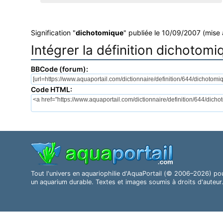
Signification "
dichotomique
" publiée le 10/09/2007 (mise 
Intégrer la définition dichotomi
BBCode (forum):
Code HTML:
Tout l'univers en aquariophilie d'AquaPortail (© 2006–2026) po
un aquarium durable. Textes et images soumis à droits d'auteur