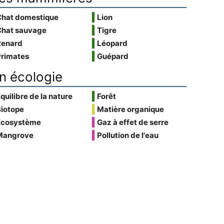
Chat domestique
Lion
Chat sauvage
Tigre
Renard
Léopard
Primates
Guépard
n écologie
quilibre de la nature
Forêt
Biotope
Matière organique
Écosystème
Gaz à effet de serre
Mangrove
Pollution de l'eau