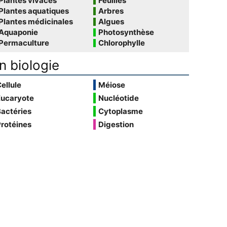
Plantes vivaces
Feuilles
Plantes aquatiques
Arbres
Plantes médicinales
Algues
Aquaponie
Photosynthèse
Permaculture
Chlorophylle
n biologie
ellule
Méiose
Eucaryote
Nucléotide
actéries
Cytoplasme
rotéines
Digestion