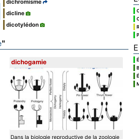
dichromisme
dicline
dicotylédon
e
"
E
É
dichogamie
Dans la biologie reproductive de la zoologie