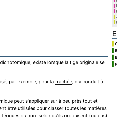
E
C
B
n dichotomique, existe lorsque la
tige
originale se
P
lisé, par exemple, pour la
trachée
, qui conduit à
ique peut s'appliquer sur à peu près tout et
t être utilisées pour classer toutes les
matières
ctériques
ou non, selon qu'ils produisent (ou pas)