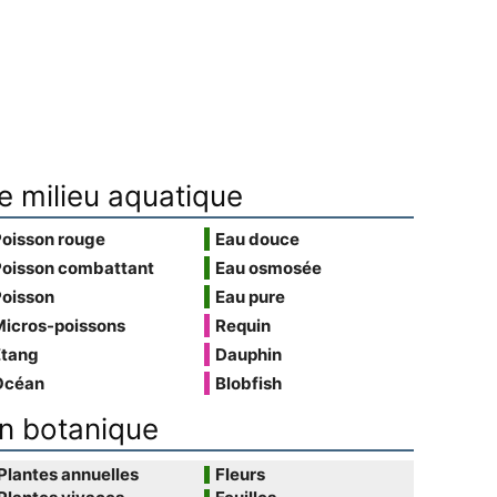
e milieu aquatique
Poisson rouge
Eau douce
Poisson combattant
Eau osmosée
Poisson
Eau pure
Micros-poissons
Requin
Étang
Dauphin
Océan
Blobfish
n botanique
Plantes annuelles
Fleurs