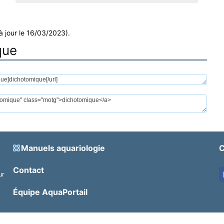
à jour le 16/03/2023).
que
Manuels aquariologie
C
Contact
ur
.
Équipe AquaPortail