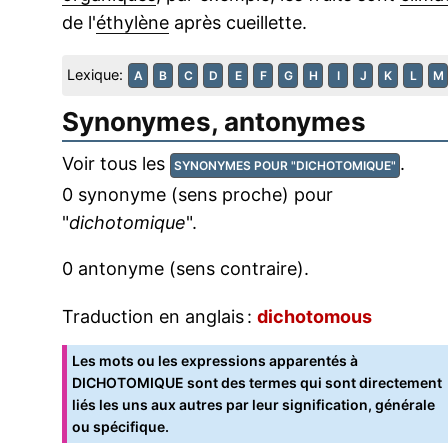
de l'
éthylène
après cueillette.
Lexique:
A
B
C
D
E
F
G
H
I
J
K
L
M
Synonymes, antonymes
Voir tous les
.
SYNONYMES POUR "DICHOTOMIQUE"
0 synonyme (sens proche) pour
"
dichotomique
".
0 antonyme (sens contraire).
Traduction en anglais :
dichotomous
Les mots ou les expressions apparentés à
DICHOTOMIQUE sont des termes qui sont directement
liés les uns aux autres par leur signification, générale
ou spécifique.