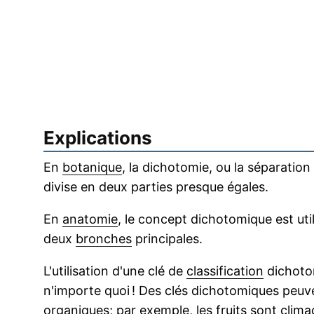
Explications
En
botanique
, la dichotomie, ou la séparatio
divise en deux parties presque égales.
En
anatomie
, le concept dichotomique est uti
deux
bronches
principales.
L'utilisation d'une clé de
classification
dichotom
n'importe quoi ! Des clés dichotomiques peuven
organiques
; par exemple, les fruits sont
clima