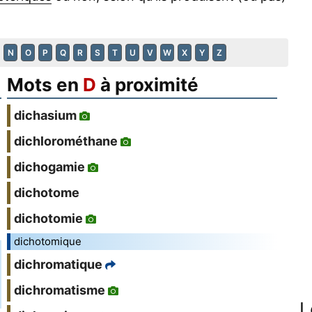
N
O
P
Q
R
S
T
U
V
W
X
Y
Z
Mots en
D
à proximité
dichasium
dichlorométhane
dichogamie
dichotome
dichotomie
dichotomique
dichromatique
dichromatisme
L