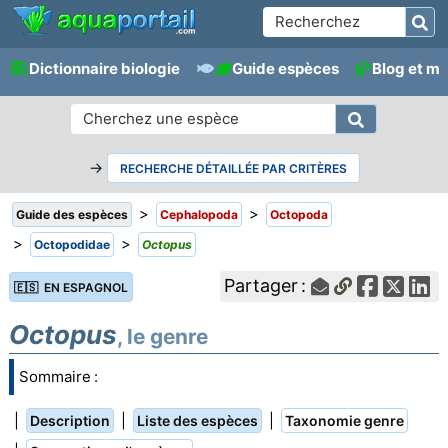
Dictionnaire biologie
Guide espèces
Blog et m
→
RECHERCHE DÉTAILLÉE PAR CRITÈRES
>
>
Guide des espèces
Cephalopoda
Octopoda
>
>
Octopodidae
Octopus
Partager :
🇪🇸 EN ESPAGNOL
Octopus
, le genre
Sommaire :
|
|
|
Description
Liste des espèces
Taxonomie genre