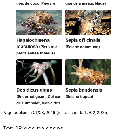
noix de coco, Pieuvre
grands anneaux bleus)
veinée)
Hapalochlaena
Sepia officinalis
maculosa
(Pieuvre à
(Seiche commune)
petits anneaux bleus)
Dosidicus gigas
Sepia bandensis
(Encornet géant, Calmar
(Seiche trapue)
de Humboldt, Diable des
profondeurs)
Page publiée le 01/08/2016 (mise à jour le 17/02/2025).
Top 18 des poissons