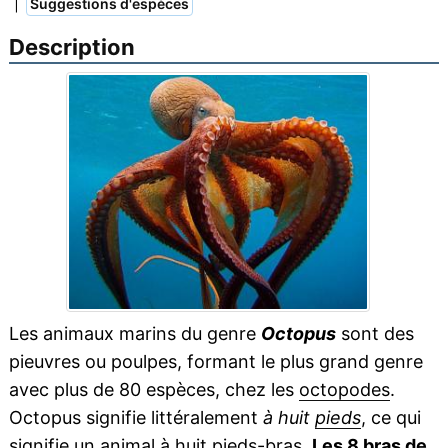
|
Suggestions d'espèces
Description
Les animaux marins du genre
Octopus
sont des
pieuvres ou poulpes, formant le plus grand genre
avec plus de 80 espèces, chez les
octopodes
.
Octopus signifie littéralement
à huit
pieds
, ce qui
signifie un animal à huit pieds-
bras
.
Les 8 bras de