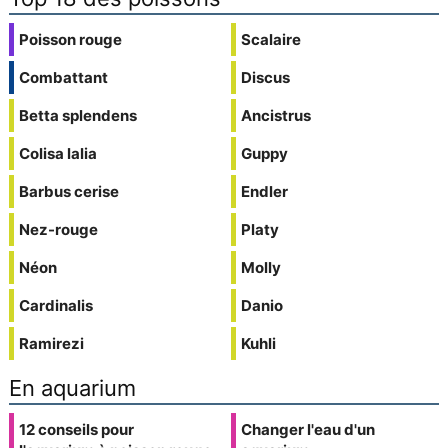
Poisson rouge
Scalaire
Combattant
Discus
Betta splendens
Ancistrus
Colisa lalia
Guppy
Barbus cerise
Endler
Nez-rouge
Platy
Néon
Molly
Cardinalis
Danio
Ramirezi
Kuhli
En aquarium
12 conseils pour
Changer l'eau d'un