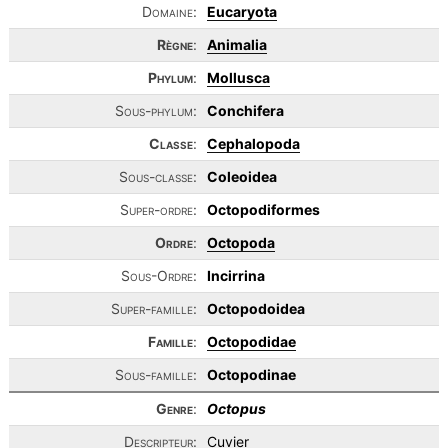
Domaine:
Eucaryota
Règne
:
Animalia
Phylum
:
Mollusca
Sous-phylum:
Conchifera
Classe
:
Cephalopoda
Sous-classe:
Coleoidea
Super-ordre:
Octopodiformes
Ordre
:
Octopoda
Sous-Ordre:
Incirrina
Super-famille:
Octopodoidea
Famille
:
Octopodidae
Sous-famille:
Octopodinae
Genre
:
Octopus
Descripteur:
Cuvier