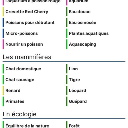
l'aquarium à poisson rouge
aquarium
Crevette Red Cherry
Eau douce
Poissons pour débutant
Eau osmosée
Micro-poissons
Plantes aquatiques
Nourrir un poisson
Aquascaping
Les mammifères
Chat domestique
Lion
Chat sauvage
Tigre
Renard
Léopard
Primates
Guépard
En écologie
Équilibre de la nature
Forêt