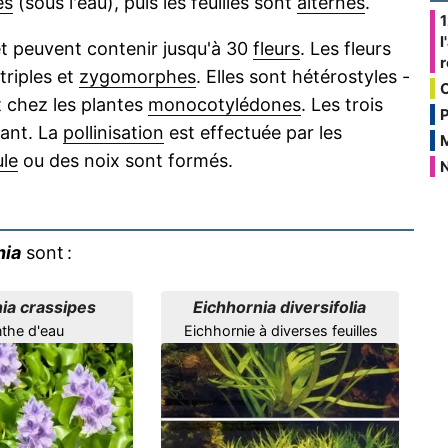
es
(sous l'eau), puis les feuilles sont
alternes
.
1
l
t peuvent contenir jusqu'à 30
fleurs
. Les fleurs
 triples et
zygomorphes
. Elles sont hétérostyles -
t chez les plantes
monocotylédones
. Les trois
P
ant. La
pollinisation
est effectuée par les
le
ou des noix sont formés.
N
nia
sont :
ia crassipes
Eichhornia diversifolia
the d'eau
Eichhornie à diverses feuilles