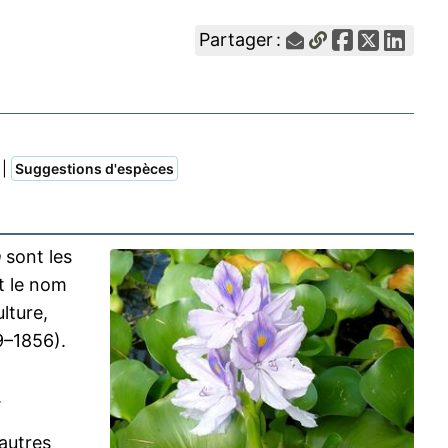
Partager :
|
Suggestions d'espèces
a
sont les
t le nom
lture,
9–1856).
.
autres