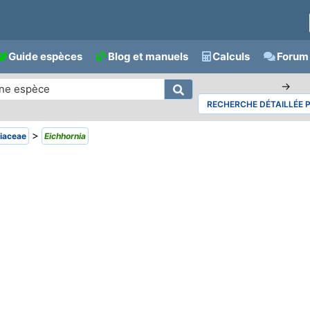
Guide espèces
Blog et manuels
Calculs
Forum 
→
RECHERCHE DÉTAILLÉE 
>
iaceae
Eichhornia