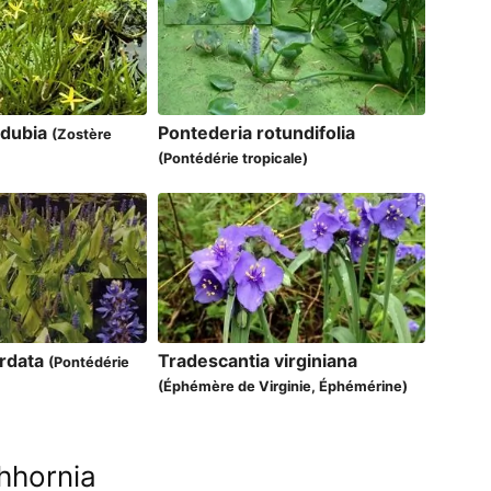
 dubia
Pontederia rotundifolia
(Zostère
(Pontédérie tropicale)
ordata
Tradescantia virginiana
(Pontédérie
(Éphémère de Virginie, Éphémérine)
chhornia