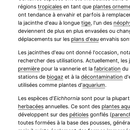
régions
tropicales
en tant que
plantes ornem
ont tendance à envahir et parfois à remplace
la jacinthe d'eau à longue
tige
, l'un des
néoph
deviennent de plus en plus envasées ou cha
déplacements sur les
plans d'eau
envahis son
Les jacinthes d'eau ont donné l'occasion, nota
rechercher des utilisations. Actuellement, les
première
pour la vannerie et la
fabrication
du 
stations de
biogaz
et à la
décontamination
d'
utilisées comme plantes d'
aquarium
.
Les espèces d'
Eichhornia
sont pour la plupar
herbacées
annuelles. Ce sont des
plantes aqu
développent sur des
pétioles
gonflés (
paren
toutes formées à la base des pousses, général