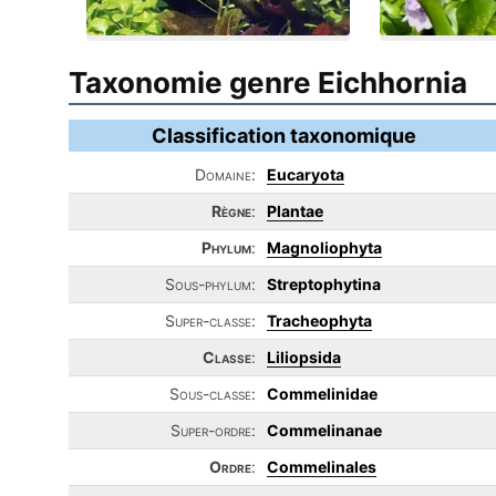
Taxonomie genre Eichhornia
Classification taxonomique
Domaine:
Eucaryota
Règne
:
Plantae
Phylum
:
Magnoliophyta
Sous-phylum:
Streptophytina
Super-classe:
Tracheophyta
Classe
:
Liliopsida
Sous-classe:
Commelinidae
Super-ordre:
Commelinanae
Ordre
:
Commelinales