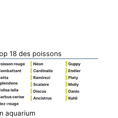
op 18 des poissons
Poisson rouge
Néon
Guppy
Combattant
Cardinalis
Endler
Betta
Ramirezi
Platy
splendens
Scalaire
Molly
olisa lalia
Discus
Danio
arbus cerise
Ancistrus
Kuhli
Nez-rouge
n aquarium