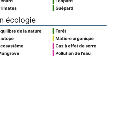
Renard
Léopard
Primates
Guépard
n écologie
quilibre de la nature
Forêt
Biotope
Matière organique
Écosystème
Gaz à effet de serre
Mangrove
Pollution de l'eau