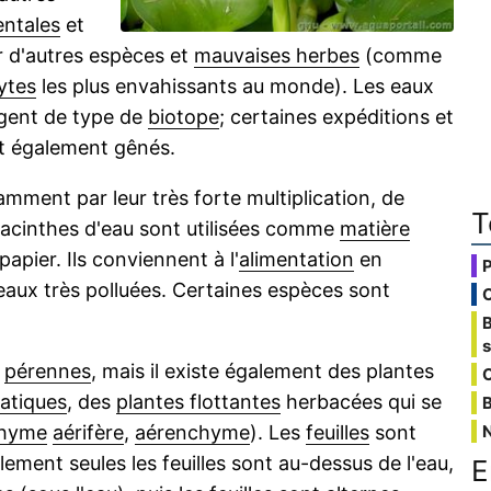
entales
et
r d'autres espèces et
mauvaises herbes
(comme
ytes
les plus envahissants au monde). Les eaux
ngent de type de
biotope
; certaines expéditions et
t également gênés.
mment par leur très forte multiplication, de
T
 jacinthes d'eau sont utilisées comme
matière
papier. Ils conviennent à l'
alimentation
en
eaux très polluées. Certaines espèces sont
t
pérennes
, mais il existe également des plantes
C
atiques
, des
plantes flottantes
herbacées qui se
B
chyme
aérifère
,
aérenchyme
). Les
feuilles
sont
ement seules les feuilles sont au-dessus de l'eau,
E