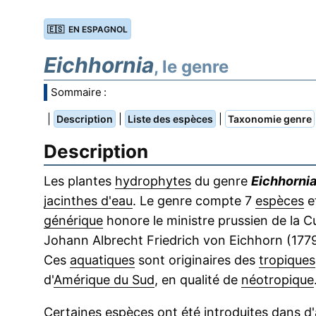
🇪🇸 EN ESPAGNOL
Eichhornia
, le genre
Sommaire :
|
|
|
Description
Liste des espèces
Taxonomie genre
Description
Les plantes
hydrophytes
du genre
Eichhorni
jacinthes d'eau
. Le genre compte 7
espèces
e
générique
honore le ministre prussien de la Cu
Johann Albrecht Friedrich von Eichhorn (177
Ces
aquatiques
sont originaires des
tropiques
d'
Amérique du Sud
, en qualité de
néotropique
Certaines espèces ont été introduites dans d'