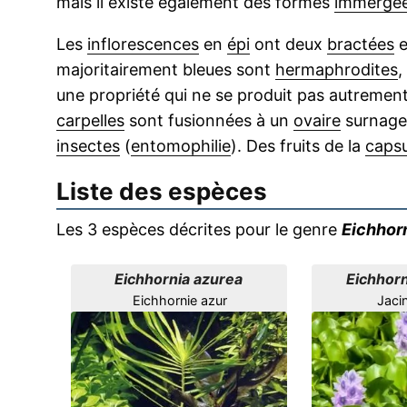
mais il existe également des formes
immergé
Les
inflorescences
en
épi
ont deux
bractées
e
majoritairement bleues sont
hermaphrodites
,
une propriété qui ne se produit pas autremen
carpelles
sont fusionnées à un
ovaire
surnage
insectes
(
entomophilie
). Des fruits de la
capsu
Liste des espèces
Les 3 espèces décrites pour le genre
Eichhor
Eichhornia azurea
Eichhorn
Eichhornie azur
Jacin