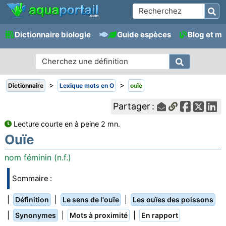
Dictionnaire biologie
Guide espèces
Blog et m
>
>
Dictionnaire
Lexique mots en O
ouïe
Partager :
Lecture courte en à peine 2 mn.
Ouïe
nom féminin (n.f.)
Sommaire :
|
|
|
Définition
Le sens de l'ouïe
Les ouïes des poissons
|
|
|
Synonymes
Mots à proximité
En rapport