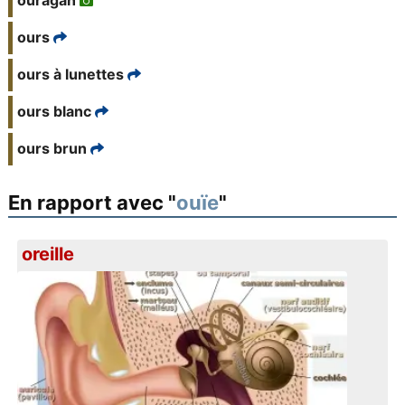
ouragan
ours
ours à lunettes
ours blanc
ours brun
En rapport avec "
ouïe
"
oreille