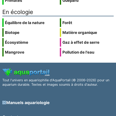
Primates
Guépard
En écologie
Équilibre de la nature
Forêt
Biotope
Matière organique
Écosystème
Gaz à effet de serre
Mangrove
Pollution de l'eau
Tout l'univers en aquariophilie d'AquaPortail (© 2006–2026) pour un
aquarium durable. Textes et images soumis à droits d'auteur.
Manuels aquariologie