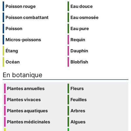
Poisson rouge
Eau douce
Poisson combattant
Eau osmosée
Poisson
Eau pure
Micros-poissons
Requin
Étang
Dauphin
Océan
Blobfish
En botanique
Plantes annuelles
Fleurs
Plantes vivaces
Feuilles
Plantes aquatiques
Arbres
Plantes médicinales
Algues