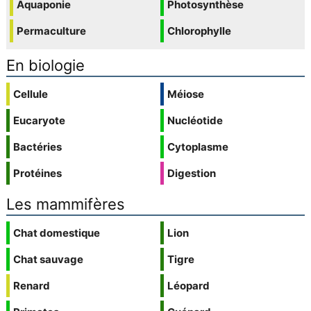
Aquaponie
Photosynthèse
Permaculture
Chlorophylle
En biologie
Cellule
Méiose
Eucaryote
Nucléotide
Bactéries
Cytoplasme
Protéines
Digestion
Les mammifères
Chat domestique
Lion
Chat sauvage
Tigre
Renard
Léopard