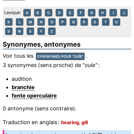
Lexique:
A
B
C
D
E
F
G
H
I
J
K
L
M
N
O
P
Q
R
S
T
U
V
W
X
Y
Z
Synonymes, antonymes
Voir tous les
.
SYNONYMES POUR "OUÏE"
3 synonymes (sens proche) de "
ouïe
" :
audition
branchie
fente operculaire
0 antonyme (sens contraire).
Traduction en anglais :
hearing, gill