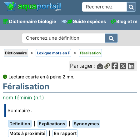
Dictionnaire biologie
Guide espèces
Blog et m
>
>
Dictionnaire
Lexique mots en F
féralisation
Partager :
Lecture courte en à peine 2 mn.
Féralisation
nom féminin (n.f.)
Sommaire :
|
|
|
Définition
Explications
Synonymes
|
|
Mots à proximité
En rapport