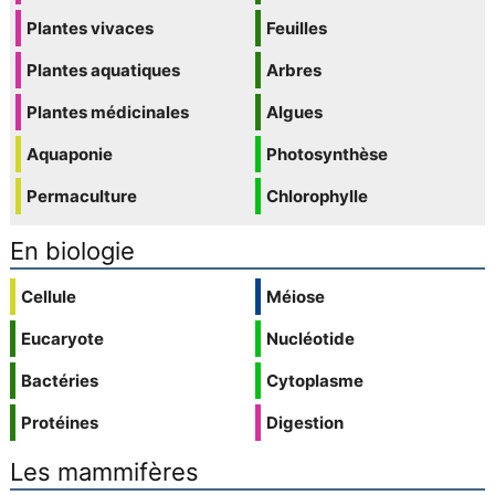
Plantes vivaces
Feuilles
Plantes aquatiques
Arbres
Plantes médicinales
Algues
Aquaponie
Photosynthèse
Permaculture
Chlorophylle
En biologie
Cellule
Méiose
Eucaryote
Nucléotide
Bactéries
Cytoplasme
Protéines
Digestion
Les mammifères