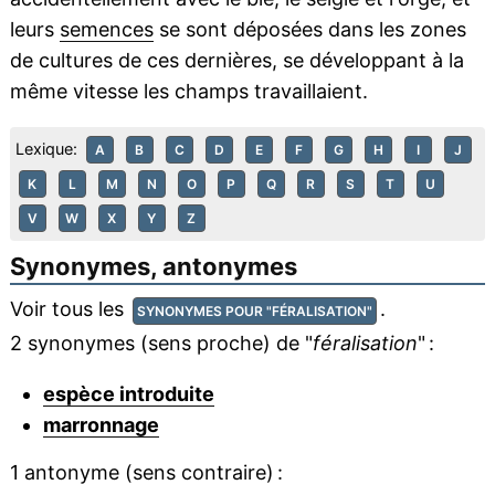
leurs
semences
se sont déposées dans les zones
de cultures de ces dernières, se développant à la
même vitesse les champs travaillaient.
Lexique:
A
B
C
D
E
F
G
H
I
J
K
L
M
N
O
P
Q
R
S
T
U
V
W
X
Y
Z
Synonymes, antonymes
Voir tous les
.
SYNONYMES POUR "FÉRALISATION"
2 synonymes (sens proche) de "
féralisation
" :
espèce introduite
marronnage
1 antonyme (sens contraire) :