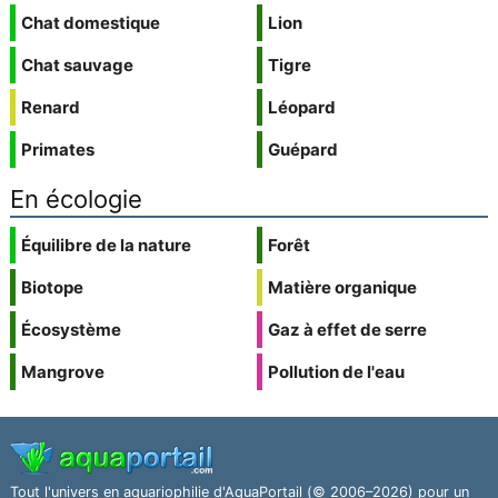
Chat domestique
Lion
Chat sauvage
Tigre
Renard
Léopard
Primates
Guépard
En écologie
Équilibre de la nature
Forêt
Biotope
Matière organique
Écosystème
Gaz à effet de serre
Mangrove
Pollution de l'eau
Tout l'univers en aquariophilie d'AquaPortail (© 2006–2026) pour un