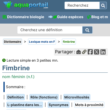
Dictionnaire biologie
Guide espèces
Blog et m
>
>
Dictionnaire
Lexique mots en F
fimbrine
Partager :
Lecture simple en 3 petites mn.
Fimbrine
nom féminin (n.f.)
Sommaire :
|
|
|
Définition
Rôle (fonctions)
Microvillosités
|
|
|
L-plastine dans les...
Synonymes
Mots à proximité