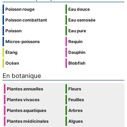
Poisson rouge
Eau douce
Poisson combattant
Eau osmosée
Poisson
Eau pure
Micros-poissons
Requin
Étang
Dauphin
Océan
Blobfish
En botanique
Plantes annuelles
Fleurs
Plantes vivaces
Feuilles
Plantes aquatiques
Arbres
Plantes médicinales
Algues