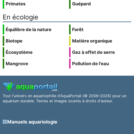
Primates
Guépard
En écologie
Équilibre de la nature
Forêt
Biotope
Matière organique
Écosystème
Gaz à effet de serre
Mangrove
Pollution de l'eau
Tout l'univers en aquariophilie d'AquaPortail (© 2006–2026) pour un
aquarium durable. Textes et images soumis à droits d'auteur.
Manuels aquariologie