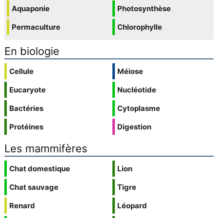
Aquaponie
Photosynthèse
Permaculture
Chlorophylle
En biologie
Cellule
Méiose
Eucaryote
Nucléotide
Bactéries
Cytoplasme
Protéines
Digestion
Les mammifères
Chat domestique
Lion
Chat sauvage
Tigre
Renard
Léopard