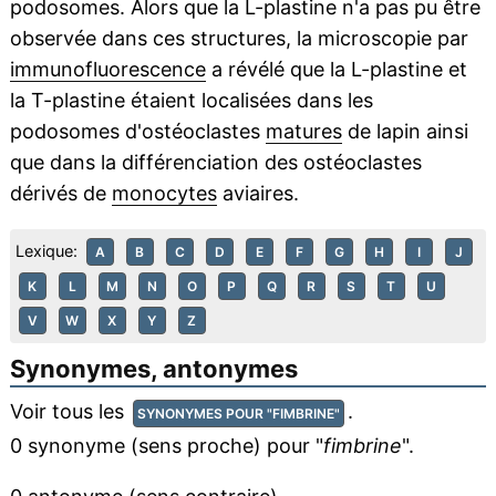
podosomes. Alors que la L-plastine n'a pas pu être
observée dans ces structures, la microscopie par
immunofluorescence
a révélé que la L-plastine et
la T-plastine étaient localisées dans les
podosomes d'ostéoclastes
matures
de lapin ainsi
que dans la différenciation des ostéoclastes
dérivés de
monocytes
aviaires.
Lexique:
A
B
C
D
E
F
G
H
I
J
K
L
M
N
O
P
Q
R
S
T
U
V
W
X
Y
Z
Synonymes, antonymes
Voir tous les
.
SYNONYMES POUR "FIMBRINE"
0 synonyme (sens proche) pour "
fimbrine
".