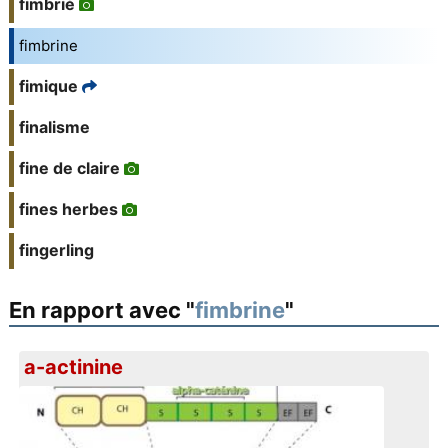
fimbrié
fimbrine
fimique
finalisme
fine de claire
fines herbes
fingerling
En rapport avec "
fimbrine
"
a-actinine