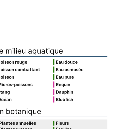
e milieu aquatique
Poisson rouge
Eau douce
Poisson combattant
Eau osmosée
Poisson
Eau pure
Micros-poissons
Requin
Étang
Dauphin
Océan
Blobfish
n botanique
Plantes annuelles
Fleurs