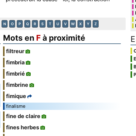
N
O
P
Q
R
S
T
U
V
W
X
Y
Z
Mots en
F
à proximité
E
C
filtreur
fimbria
B
fimbrié
P
fimbrine
fimique
finalisme
fine de claire
fines herbes