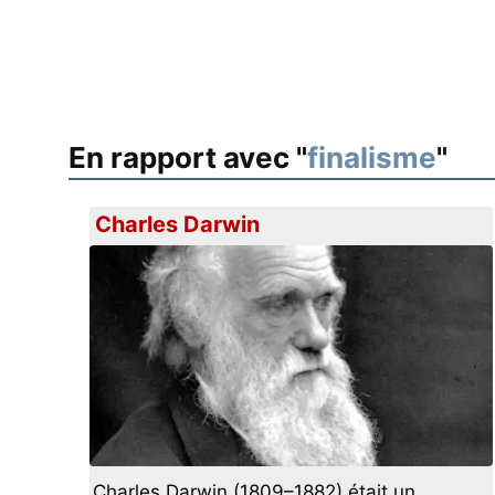
En rapport avec "
finalisme
"
Charles Darwin
Charles Darwin (1809–1882) était un