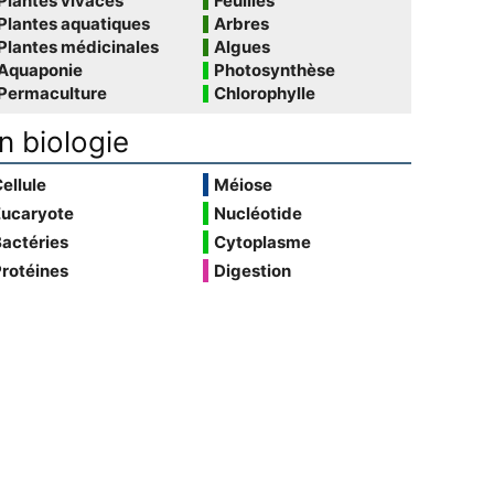
Plantes vivaces
Feuilles
Plantes aquatiques
Arbres
Plantes médicinales
Algues
Aquaponie
Photosynthèse
Permaculture
Chlorophylle
n biologie
ellule
Méiose
Eucaryote
Nucléotide
actéries
Cytoplasme
rotéines
Digestion