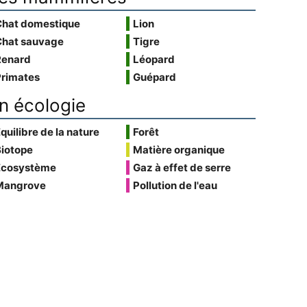
Chat domestique
Lion
Chat sauvage
Tigre
Renard
Léopard
Primates
Guépard
n écologie
quilibre de la nature
Forêt
Biotope
Matière organique
Écosystème
Gaz à effet de serre
Mangrove
Pollution de l'eau