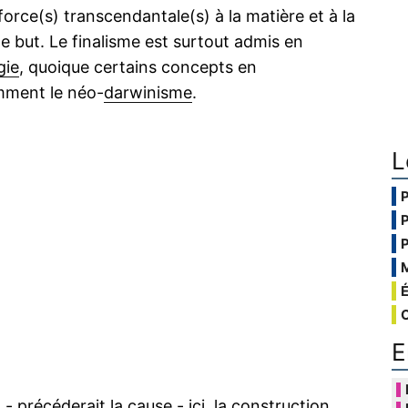
force(s) transcendantale(s) à la matière et à la
le but. Le finalisme est surtout admis en
gie
, quoique certains concepts en
mment le néo-
darwinisme
.
L
E
 - précéderait la cause - ici, la construction