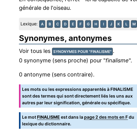
générale de l'oiseau.
Lexique:
A
B
C
D
E
F
G
H
I
J
K
L
M
Synonymes, antonymes
Voir tous les
.
SYNONYMES POUR "FINALISME"
0 synonyme (sens proche) pour "
finalisme
".
0 antonyme (sens contraire).
Les mots ou les expressions apparentés à FINALISME
sont des termes qui sont directement liés les uns aux
autres par leur signification, générale ou spécifique.
Le mot
FINALISME
est dans la
page 2 des mots en F
du
lexique du dictionnaire.