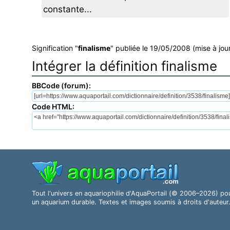
constante...
Signification "
finalisme
" publiée le 19/05/2008 (mise à jou
Intégrer la définition finalisme
BBCode (forum):
Code HTML:
Tout l'univers en aquariophilie d'AquaPortail (© 2006–2026) po
un aquarium durable. Textes et images soumis à droits d'auteur