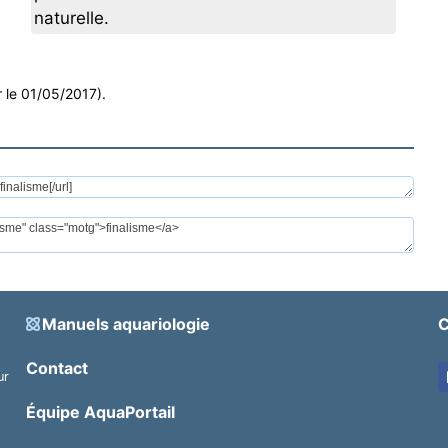
naturelle.
r le 01/05/2017).
Manuels aquariologie
C
Contact
ur
.
Équipe AquaPortail