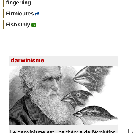
fingerling
Firmicutes
Fish Only
darwinisme
L
Le darwinisme est une théorie de l'évolution