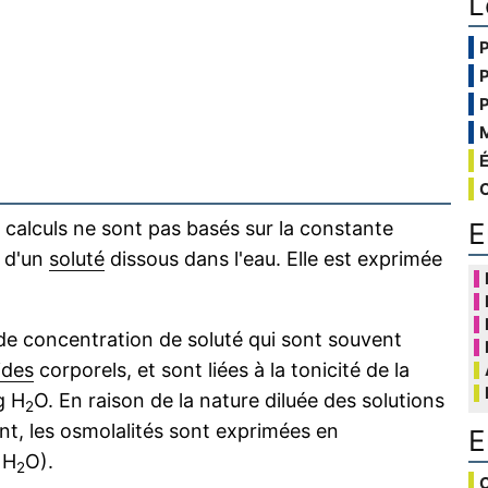
L
E
 calculs ne sont pas basés sur la constante
s d'un
soluté
dissous dans l'eau. Elle est exprimée
 de concentration de soluté qui sont souvent
ides
corporels, et sont liées à la tonicité de la
g H
O. En raison de la nature diluée des solutions
2
ant, les osmolalités sont exprimées en
E
 H
O).
2
C