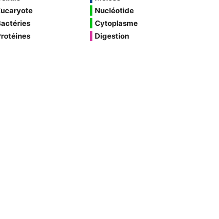
Eucaryote
Nucléotide
actéries
Cytoplasme
rotéines
Digestion