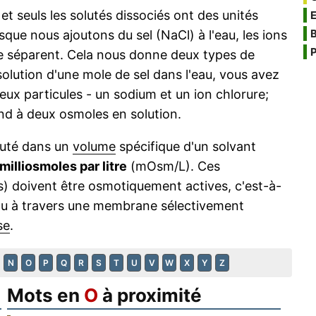
t seuls les solutés dissociés ont des unités
B
sque nous ajoutons du sel (NaCl) à l'eau, les ions
P
e séparent. Cela nous donne deux types de
solution d'une mole de sel dans l'eau, vous avez
x particules - un sodium et un ion chlorure;
d à deux osmoles en solution.
oluté dans un
volume
spécifique d'un solvant
milliosmoles par litre
(mOsm/L). Ces
s) doivent être osmotiquement actives, c'est-à-
au à travers une membrane sélectivement
se
.
N
O
P
Q
R
S
T
U
V
W
X
Y
Z
Mots en
O
à proximité