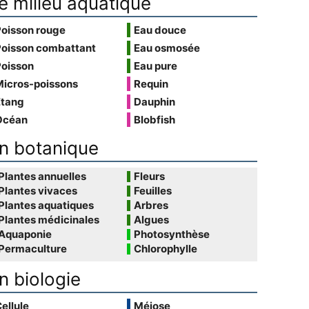
e milieu aquatique
Poisson rouge
Eau douce
Poisson combattant
Eau osmosée
Poisson
Eau pure
Micros-poissons
Requin
Étang
Dauphin
Océan
Blobfish
n botanique
Plantes annuelles
Fleurs
Plantes vivaces
Feuilles
Plantes aquatiques
Arbres
Plantes médicinales
Algues
Aquaponie
Photosynthèse
Permaculture
Chlorophylle
n biologie
ellule
Méiose