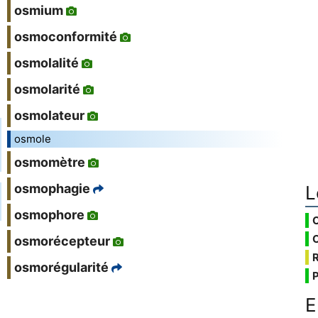
osmium
osmoconformité
osmolalité
osmolarité
osmolateur
osmole
osmomètre
osmophagie
L
osmophore
osmorécepteur
osmorégularité
E