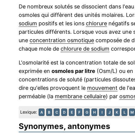
De nombreux solutés se dissocient dans l'eau e
osmoles qui diffèrent des unités molaires. Lor
sodium
positifs et les ions
chlorure
négatifs s
particules différents. Lorsque vous avez une 
une
concentration osmotique
composée de deu
chaque mole de
chlorure de sodium
correspon
L'osmolarité est la concentration totale de s
exprimée en
osmoles par litre
(Osm/L) ou en
concentrations de soluté (particules dissoute
dire qu'elles provoquent le
mouvement
de l'e
perméable (la
membrane cellulaire
) par
osmo
Lexique:
A
B
C
D
E
F
G
H
I
J
K
L
M
Synonymes, antonymes