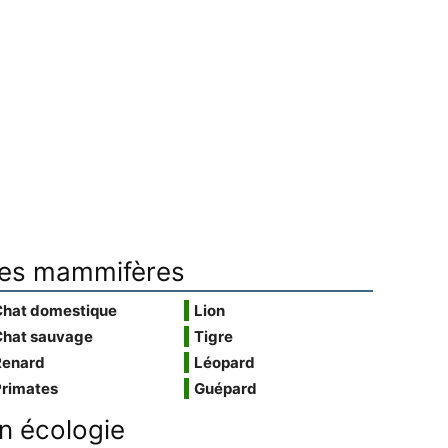
es mammifères
Chat domestique
Lion
Chat sauvage
Tigre
Renard
Léopard
Primates
Guépard
n écologie