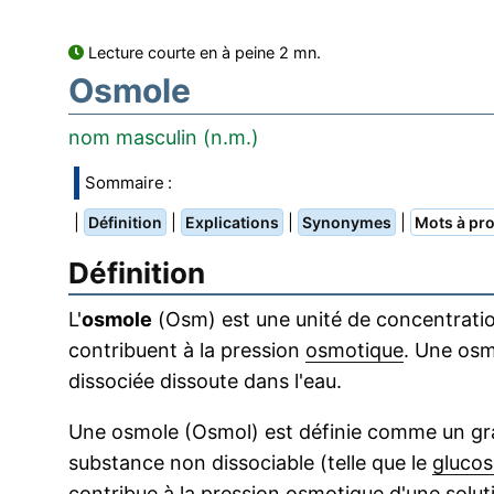
Lecture courte en à peine 2 mn.
Osmole
nom masculin (n.m.)
Sommaire :
|
|
|
|
Définition
Explications
Synonymes
Mots à pro
Définition
L'
osmole
(Osm) est une unité de concentratio
contribuent à la pression
osmotique
. Une osm
dissociée dissoute dans l'eau.
Une osmole (Osmol) est définie comme un 
substance non dissociable (telle que le
glucos
contribue à la
pression osmotique
d'une solut