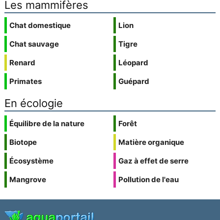
Les mammifères
Chat domestique
Lion
Chat sauvage
Tigre
Renard
Léopard
Primates
Guépard
En écologie
Équilibre de la nature
Forêt
Biotope
Matière organique
Écosystème
Gaz à effet de serre
Mangrove
Pollution de l'eau