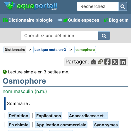
Dictionnaire biologie
Guide espèces
Blog et m
>
>
Dictionnaire
Lexique mots en O
osmophore
Partager :
Lecture simple en 3 petites mn.
Osmophore
nom masculin (n.m.)
Sommaire :
|
|
|
Définition
Explications
Anacardiaceae et...
|
|
|
En chimie
Application commerciale
Synonymes