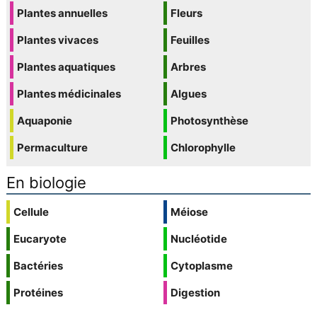
Plantes annuelles
Fleurs
Plantes vivaces
Feuilles
Plantes aquatiques
Arbres
Plantes médicinales
Algues
Aquaponie
Photosynthèse
Permaculture
Chlorophylle
En biologie
Cellule
Méiose
Eucaryote
Nucléotide
Bactéries
Cytoplasme
Protéines
Digestion