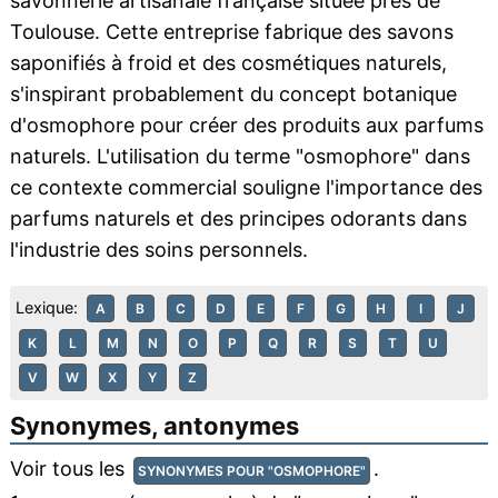
savonnerie artisanale française située près de
Toulouse. Cette entreprise fabrique des savons
saponifiés à froid et des cosmétiques naturels,
s'inspirant probablement du concept botanique
d'osmophore pour créer des produits aux parfums
naturels. L'utilisation du terme "osmophore" dans
ce contexte commercial souligne l'importance des
parfums naturels et des principes odorants dans
l'industrie des soins personnels.
Lexique:
A
B
C
D
E
F
G
H
I
J
K
L
M
N
O
P
Q
R
S
T
U
V
W
X
Y
Z
Synonymes, antonymes
Voir tous les
.
SYNONYMES POUR "OSMOPHORE"