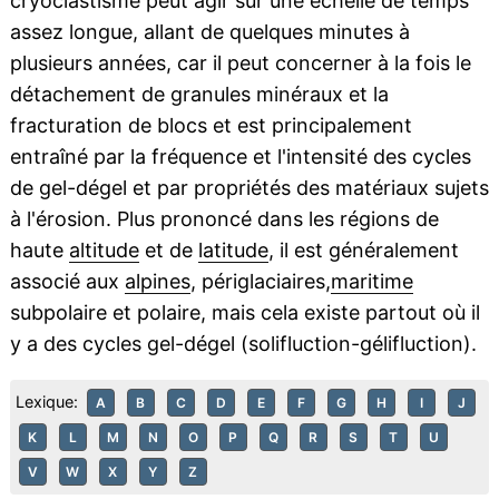
cryoclastisme peut agir sur une échelle de temps
assez longue, allant de quelques minutes à
plusieurs années, car il peut concerner à la fois le
détachement de granules minéraux et la
fracturation de blocs et est principalement
entraîné par la fréquence et l'intensité des cycles
de gel-dégel et par propriétés des matériaux sujets
à l'érosion. Plus prononcé dans les régions de
haute
altitude
et de
latitude
, il est généralement
associé aux
alpines
, périglaciaires,
maritime
subpolaire et polaire, mais cela existe partout où il
y a des cycles gel-dégel (solifluction-gélifluction).
Lexique:
A
B
C
D
E
F
G
H
I
J
K
L
M
N
O
P
Q
R
S
T
U
V
W
X
Y
Z