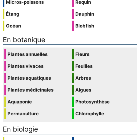
Micros-poissons
Requin
Étang
Dauphin
Océan
Blobfish
En botanique
Plantes annuelles
Fleurs
Plantes vivaces
Feuilles
Plantes aquatiques
Arbres
Plantes médicinales
Algues
Aquaponie
Photosynthèse
Permaculture
Chlorophylle
En biologie