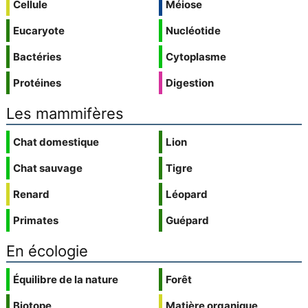
Cellule
Méiose
Eucaryote
Nucléotide
Bactéries
Cytoplasme
Protéines
Digestion
Les mammifères
Chat domestique
Lion
Chat sauvage
Tigre
Renard
Léopard
Primates
Guépard
En écologie
Équilibre de la nature
Forêt
Biotope
Matière organique