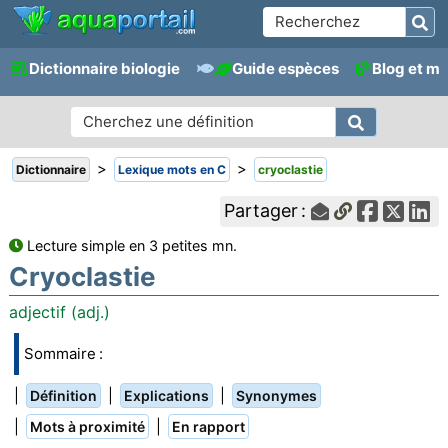
Dictionnaire biologie
Guide espèces
Blog et m
>
>
Dictionnaire
Lexique mots en C
cryoclastie
Partager :
Lecture simple en 3 petites mn.
Cryoclastie
adjectif (adj.)
Sommaire :
|
|
|
Définition
Explications
Synonymes
|
|
Mots à proximité
En rapport