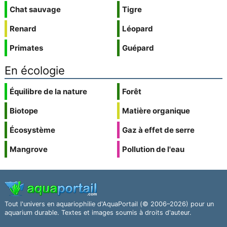
Chat sauvage
Tigre
Renard
Léopard
Primates
Guépard
En écologie
Équilibre de la nature
Forêt
Biotope
Matière organique
Écosystème
Gaz à effet de serre
Mangrove
Pollution de l'eau
Tout l'univers en aquariophilie d'AquaPortail (© 2006–2026) pour un
aquarium durable. Textes et images soumis à droits d'auteur.