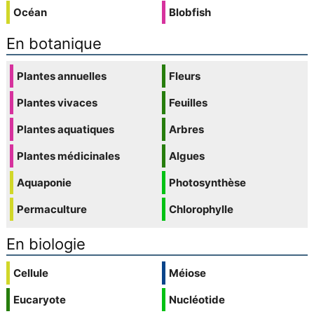
Océan
Blobfish
En botanique
Plantes annuelles
Fleurs
Plantes vivaces
Feuilles
Plantes aquatiques
Arbres
Plantes médicinales
Algues
Aquaponie
Photosynthèse
Permaculture
Chlorophylle
En biologie
Cellule
Méiose
Eucaryote
Nucléotide