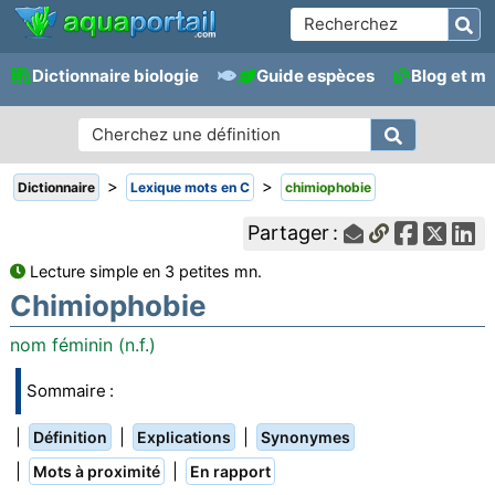
Dictionnaire biologie
Guide espèces
Blog et m
>
>
Dictionnaire
Lexique mots en C
chimiophobie
Partager :
Lecture simple en 3 petites mn.
Chimiophobie
nom féminin (n.f.)
Sommaire :
|
|
|
Définition
Explications
Synonymes
|
|
Mots à proximité
En rapport