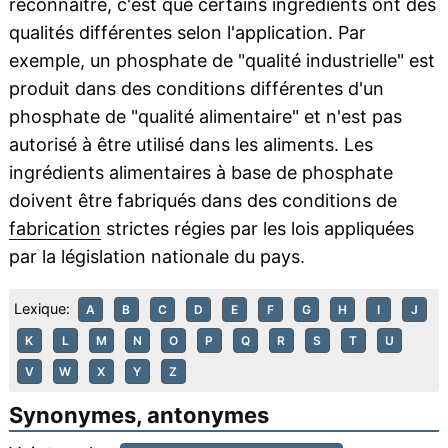
reconnaître, c'est que certains ingrédients ont des
qualités différentes selon l'application. Par
exemple, un phosphate de "qualité industrielle" est
produit dans des conditions différentes d'un
phosphate de "qualité alimentaire" et n'est pas
autorisé à être utilisé dans les aliments. Les
ingrédients alimentaires à base de phosphate
doivent être fabriqués dans des conditions de
fabrication
strictes régies par les lois appliquées
par la législation nationale du pays.
Lexique:
A
B
C
D
E
F
G
H
I
J
K
L
M
N
O
P
Q
R
S
T
U
V
W
X
Y
Z
Synonymes, antonymes