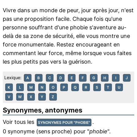
Vivre dans un monde de peur, jour après jour, n'est
pas une proposition facile. Chaque fois qu'une
personne souffrant d'une phobie s'aventure au-
delà de sa zone de sécurité, elle vous montre une
force monumentale. Restez encourageant en
commentant leur force, même lorsque vous faites
les plus petits pas vers la guérison.
Lexique:
A
B
C
D
E
F
G
H
I
J
K
L
M
N
O
P
Q
R
S
T
U
V
W
X
Y
Z
Synonymes, antonymes
Voir tous les
.
SYNONYMES POUR "PHOBIE"
0 synonyme (sens proche) pour "
phobie
".