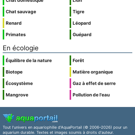
Chat domestique
Lion
Chat sauvage
Tigre
Renard
Léopard
Primates
Guépard
En écologie
Équilibre de la nature
Forêt
Biotope
Matière organique
Écosystème
Gaz à effet de serre
Mangrove
Pollution de l'eau
Tout l'univers en aquariophilie d'AquaPortail (© 2006–2026) pour un
aquarium durable. Textes et images soumis à droits d'auteur.