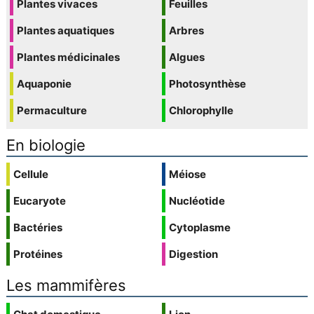
Plantes vivaces
Feuilles
Plantes aquatiques
Arbres
Plantes médicinales
Algues
Aquaponie
Photosynthèse
Permaculture
Chlorophylle
En biologie
Cellule
Méiose
Eucaryote
Nucléotide
Bactéries
Cytoplasme
Protéines
Digestion
Les mammifères