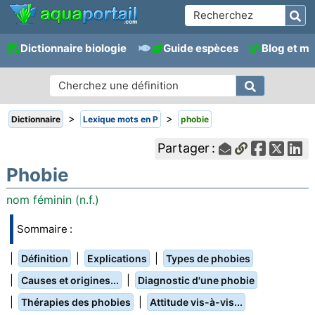
Dictionnaire biologie
Guide espèces
Blog et m
>
>
Dictionnaire
Lexique mots en P
phobie
Partager :
Phobie
nom féminin (n.f.)
Sommaire :
|
|
|
Définition
Explications
Types de phobies
|
|
Causes et origines...
Diagnostic d'une phobie
|
|
Thérapies des phobies
Attitude vis-à-vis...