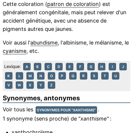
Cette coloration (
patron de coloration
) est
généralement congénitale, mais peut relever d'un
accident génétique, avec une absence de
pigments autres que jaunes.
Voir aussi l'
abundisme
, l'albinisme, le mélanisme, le
cyanisme
, etc.
Lexique:
A
B
C
D
E
F
G
H
I
J
K
L
M
N
O
P
Q
R
S
T
U
V
W
X
Y
Z
Synonymes, antonymes
Voir tous les
.
SYNONYMES POUR "XANTHISME"
1 synonyme (sens proche) de "
xanthisme
" :
xanthochroïsme