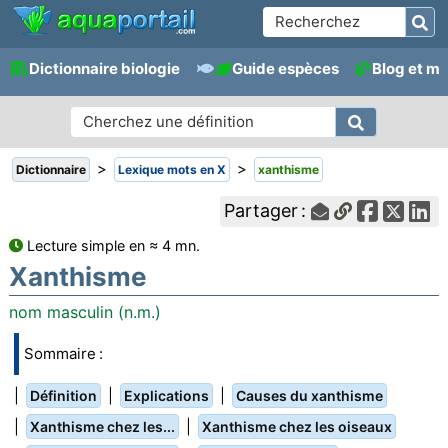
Dictionnaire biologie
Guide espèces
Blog et m
>
>
Dictionnaire
Lexique mots en X
xanthisme
Partager :
Lecture simple en ≈ 4 mn.
Xanthisme
nom masculin (n.m.)
Sommaire :
|
|
|
Définition
Explications
Causes du xanthisme
|
|
Xanthisme chez les...
Xanthisme chez les oiseaux