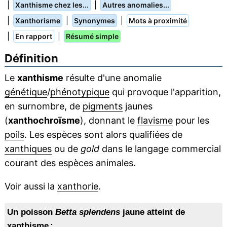
|
|
Xanthisme chez les...
Autres anomalies...
|
|
|
Xanthorisme
Synonymes
Mots à proximité
|
|
En rapport
Résumé simple
Définition
Le
xanthisme
résulte d'une anomalie
génétique
/
phénotypique
qui provoque l'apparition,
en surnombre, de
pigments
jaunes
(
xanthochroïsme
), donnant le
flavisme
pour les
poils
. Les espèces sont alors qualifiées de
xanthiques
ou de
gold
dans le langage commercial
courant des espèces animales.
Voir aussi la
xanthorie
.
Un poisson
Betta splendens
jaune atteint de
xanthisme :