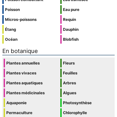
Poisson
Eau pure
Micros-poissons
Requin
Étang
Dauphin
Océan
Blobfish
En botanique
Plantes annuelles
Fleurs
Plantes vivaces
Feuilles
Plantes aquatiques
Arbres
Plantes médicinales
Algues
Aquaponie
Photosynthèse
Permaculture
Chlorophylle