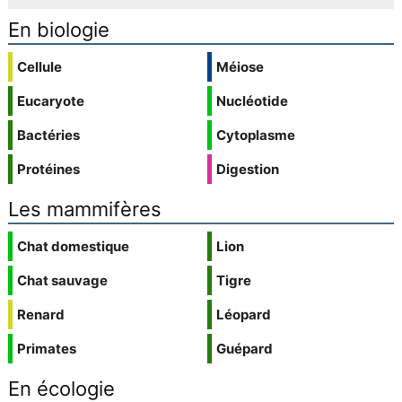
En biologie
Cellule
Méiose
Eucaryote
Nucléotide
Bactéries
Cytoplasme
Protéines
Digestion
Les mammifères
Chat domestique
Lion
Chat sauvage
Tigre
Renard
Léopard
Primates
Guépard
En écologie