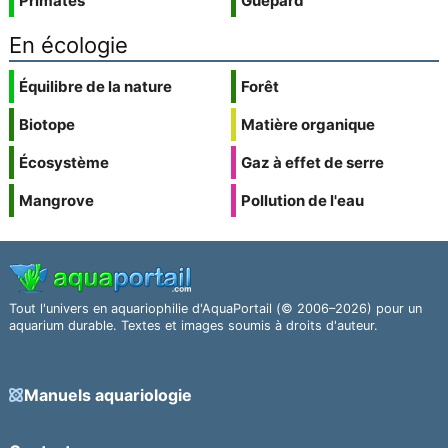
Primates
Guépard
En écologie
Équilibre de la nature
Forêt
Biotope
Matière organique
Écosystème
Gaz à effet de serre
Mangrove
Pollution de l'eau
Tout l'univers en aquariophilie d'AquaPortail (© 2006–2026) pour un
aquarium durable. Textes et images soumis à droits d'auteur.
Manuels aquariologie