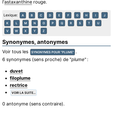
l'
astaxanthine
rouge.
Lexique:
A
B
C
D
E
F
G
H
I
J
K
L
M
N
O
P
Q
R
S
T
U
V
W
X
Y
Z
Synonymes, antonymes
Voir tous les
.
SYNONYMES POUR "PLUME"
6 synonymes (sens proche) de "
plume
" :
duvet
filoplume
rectrice
VOIR LA SUITE...
0 antonyme (sens contraire).