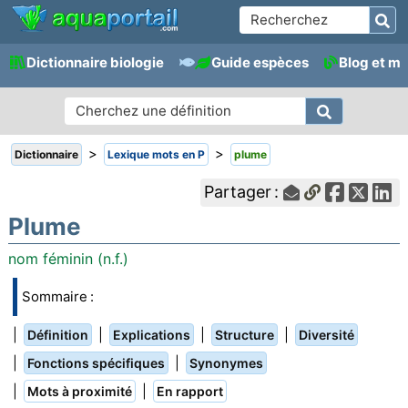
Dictionnaire biologie
Guide espèces
Blog et m
>
>
Dictionnaire
Lexique mots en P
plume
Partager :
Plume
nom féminin (n.f.)
Sommaire :
|
|
|
|
Définition
Explications
Structure
Diversité
|
|
Fonctions spécifiques
Synonymes
|
|
Mots à proximité
En rapport