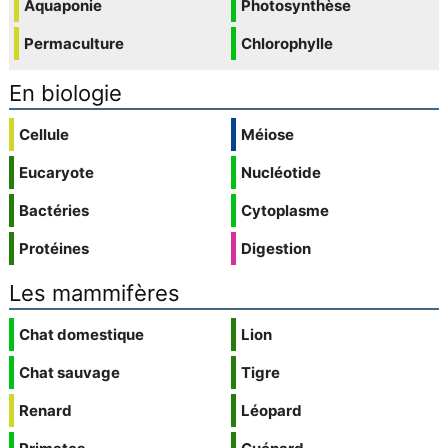
Aquaponie
Photosynthèse
Permaculture
Chlorophylle
En biologie
Cellule
Méiose
Eucaryote
Nucléotide
Bactéries
Cytoplasme
Protéines
Digestion
Les mammifères
Chat domestique
Lion
Chat sauvage
Tigre
Renard
Léopard