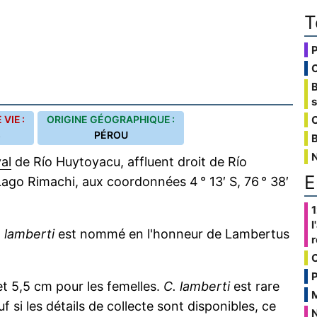
T
VIE :
ORIGINE GÉOGRAPHIQUE :
C
s
PÉROU
B
al
de Río Huytoyacu, affluent droit de Río
E
ago Rimachi, aux coordonnées 4 ° 13′ S, 76 ° 38′
1
l
,
lamberti
est nommé en l'honneur de Lambertus
P
t 5,5 cm pour les femelles.
C. lamberti
est rare
sauf si les détails de collecte sont disponibles, ce
N