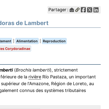
Partager :
doras de Lambert
|
|
tement
Alimentation
Reproduction
les Corydoradinae
mberti
(
Brochis lamberti
), strictement
férieure de la
rivière
Río Pastaza, un important
supérieur de l'Amazone, Région de Loreto, au
également connus des systèmes tributaires