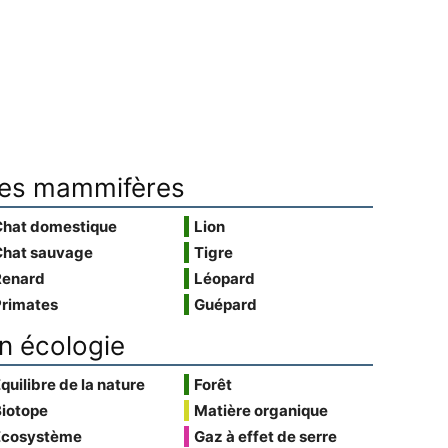
es mammifères
Chat domestique
Lion
Chat sauvage
Tigre
Renard
Léopard
Primates
Guépard
n écologie
quilibre de la nature
Forêt
Biotope
Matière organique
Écosystème
Gaz à effet de serre