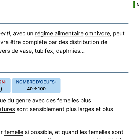
erti
, avec un
régime alimentaire
omnivore
, peut
devra être compléte par des distribution de
vers de vase
,
tubifex
,
daphnies
...
N :
NOMBRE D'OEUFS :
E
)
40 → 100
que du genre avec des femelles plus
tures
sont sensiblement plus larges et plus
ar
femelle
si possible, et quand les femelles sont