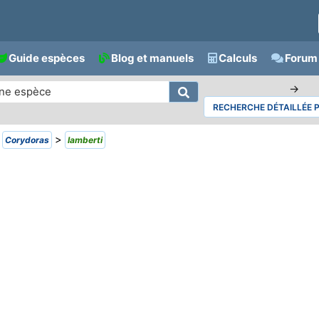
Guide espèces
Blog et manuels
Calculs
Forum 
→
RECHERCHE DÉTAILLÉE 
>
>
Corydoras
lamberti