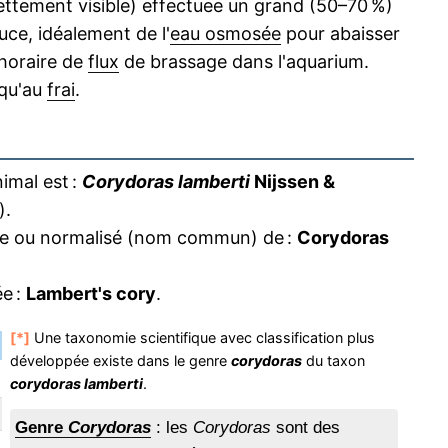
ttement visible) effectuee un grand (50–70 %)
uce, idéalement de l'
eau osmosée
pour abaisser
horaire de
flux
de brassage dans l'aquarium.
squ'au
frai
.
imal est :
Corydoras lamberti
Nijssen &
).
ire ou normalisé (nom commun) de :
Corydoras
e :
Lambert's cory
.
[*]
Une taxonomie scientifique avec classification plus
développée existe dans le genre
corydoras
du taxon
corydoras lamberti
.
Genre
Corydoras
: les
Corydoras
sont des