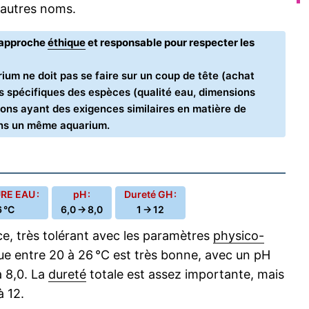
d'autres noms.
e approche
éthique
et responsable pour respecter les
ium ne doit pas se faire sur un coup de tête (achat
oins spécifiques des espèces (qualité eau, dimensions
ons ayant des exigences similaires en matière de
ans un même aquarium.
E EAU :
pH :
Dureté GH :
 °C
6,0 → 8,0
1 → 12
e, très tolérant avec les paramètres
physico-
e entre 20 à 26 °C est très bonne, avec un pH
 8,0. La
dureté
totale est assez importante, mais
à 12.