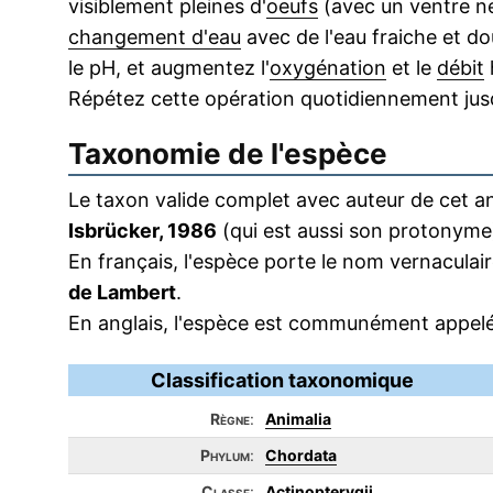
visiblement pleines d'
oeufs
(avec un ventre ne
changement d'eau
avec de l'eau fraiche et do
le pH, et augmentez l'
oxygénation
et le
débit
Répétez cette opération quotidiennement ju
Taxonomie de l'espèce
Le taxon valide complet avec auteur de cet an
Isbrücker, 1986
(qui est aussi son protonyme
En français, l'espèce porte le nom vernacula
de Lambert
.
En anglais, l'espèce est communément appelé
Classification taxonomique
Règne
:
Animalia
Phylum
:
Chordata
Classe
:
Actinopterygii