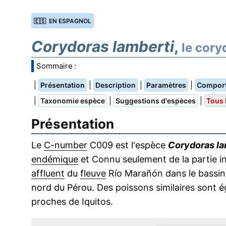
🇪🇸 EN ESPAGNOL
Corydoras lamberti
,
le cory
Sommaire :
|
|
|
|
Présentation
Description
Paramètres
Compor
|
|
|
Taxonomie espèce
Suggestions d'espèces
Tous 
Présentation
Le
C-number
C009 est l'espèce
Corydoras la
endémique
et Connu seulement de la partie in
affluent
du
fleuve
Río Marañón dans le bassin 
nord du Pérou. Des poissons similaires sont 
proches de Iquitos.