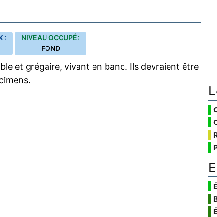
 :
NIVEAU OCCUPÉ :
FOND
ible et
grégaire
, vivant en banc. Ils devraient être
écimens.
L
E
É