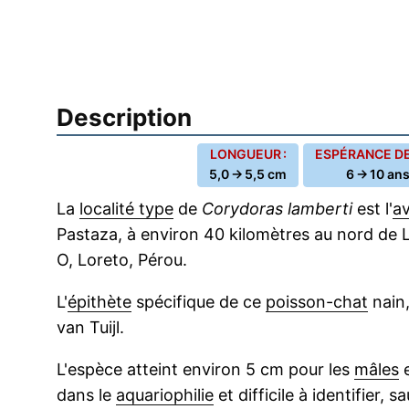
Description
LONGUEUR :
ESPÉRANCE DE 
5,0 → 5,5 cm
6 → 10 an
La
localité type
de
Corydoras lamberti
est l'
av
Pastaza, à environ 40 kilomètres au nord de L
O, Loreto, Pérou.
L'
épithète
spécifique de ce
poisson-chat
nain
van Tuijl.
L'espèce atteint environ 5 cm pour les
mâles
e
dans le
aquariophilie
et difficile à identifier, 