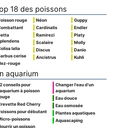
op 18 des poissons
Poisson rouge
Néon
Guppy
Combattant
Cardinalis
Endler
Betta
Ramirezi
Platy
splendens
Scalaire
Molly
olisa lalia
Discus
Danio
arbus cerise
Ancistrus
Kuhli
Nez-rouge
n aquarium
2 conseils pour
Changer l'eau d'un
'aquarium à poisson
aquarium
rouge
Eau douce
Crevette Red Cherry
Eau osmosée
oissons pour débutant
Plantes aquatiques
Micro-poissons
Aquascaping
ourrir un poisson