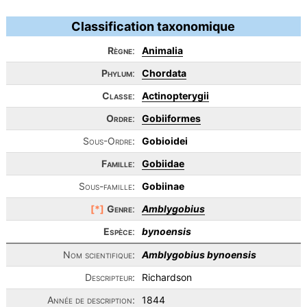
Classification taxonomique
Règne
:
Animalia
Phylum
:
Chordata
Classe
:
Actinopterygii
Ordre
:
Gobiiformes
Sous-Ordre:
Gobioidei
Famille
:
Gobiidae
Sous-famille:
Gobiinae
[*]
Genre
:
Amblygobius
Espèce
:
bynoensis
Nom scientifique:
Amblygobius bynoensis
Descripteur:
Richardson
Année de description:
1844