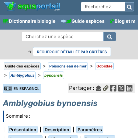
Dictionnaire biologie
Guide espèces
Blog et m
→
RECHERCHE DÉTAILLÉE PAR CRITÈRES
>
>
Guide des espèces
Poissons eau de mer
Gobiidae
>
>
Amblygobius
bynoensis
Partager :
🇪🇸 EN ESPAGNOL
Amblygobius bynoensis
Sommaire :
|
|
|
Présentation
Description
Paramètres