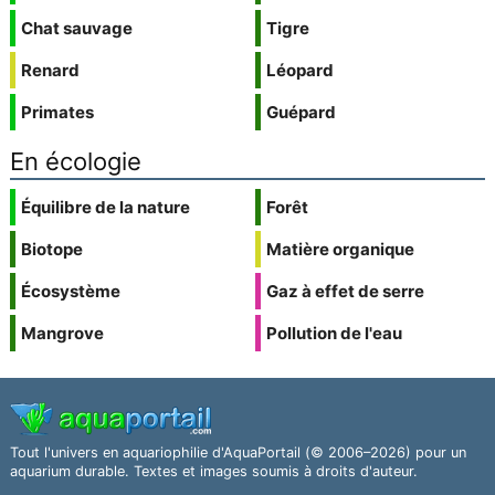
Chat sauvage
Tigre
Renard
Léopard
Primates
Guépard
En écologie
Équilibre de la nature
Forêt
Biotope
Matière organique
Écosystème
Gaz à effet de serre
Mangrove
Pollution de l'eau
Tout l'univers en aquariophilie d'AquaPortail (© 2006–2026) pour un
aquarium durable. Textes et images soumis à droits d'auteur.