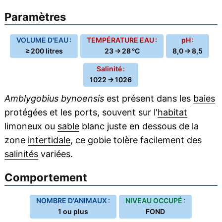
Paramètres
VOLUME D'EAU :
TEMPÉRATURE EAU :
pH :
≥ 200 litres
23 → 28 °C
8,0 → 8,5
Salinité :
1022 → 1026
Amblygobius bynoensis
est présent dans les
baies
protégées et les ports, souvent sur l'
habitat
limoneux ou
sable
blanc juste en dessous de la
zone
intertidale
, ce gobie tolère facilement des
salinités
variées.
Comportement
NOMBRE D'ANIMAUX :
NIVEAU OCCUPÉ :
1 ou plus
FOND