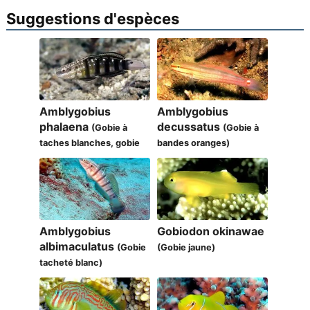
Suggestions d'espèces
Amblygobius
Amblygobius
phalaena
decussatus
(Gobie à
(Gobie à
taches blanches, gobie
bandes oranges)
annelé)
Amblygobius
Gobiodon okinawae
albimaculatus
(Gobie
(Gobie jaune)
tacheté blanc)