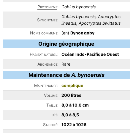
Protonyme
:
Gobius bynoensis
Gobius bynoensis, Apocryptes
Synonymes:
lineatus, Apocryptes bivittatus
Noms communs:
(en)
Bynoe goby
Origine géographique
Habitat naturel:
Océan Indo-Pacifique Ouest
Abondance:
Rare
Maintenance de
A. bynoensis
Maintenance:
compliqué
Volume:
200 litres
Taille:
8,0 à 10,0 cm
pH:
8,0 à 8,5
Salinité:
1022 à 1026