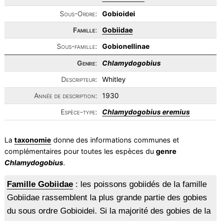
Sous-Ordre:
Gobioidei
Famille
:
Gobiidae
Sous-famille:
Gobionellinae
Genre
:
Chlamydogobius
Descripteur:
Whitley
Année de description:
1930
Espèce-type:
Chlamydogobius eremius
La
taxonomie
donne des informations communes et
complémentaires pour toutes les espèces du
genre
Chlamydogobius
.
Famille Gobiidae
: les poissons gobiidés de la famille
Gobiidae rassemblent la plus grande partie des gobies
du sous ordre Gobioidei. Si la majorité des gobies de la