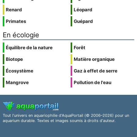
Renard
Léopard
Primates
Guépard
En écologie
Équilibre de la nature
Forêt
Biotope
Matière organique
Écosystème
Gaz à effet de serre
Mangrove
Pollution de l'eau
Tout l'univers en aquariophilie d'AquaPortail (© 2006–2026) pour un
aquarium durable. Textes et images soumis à droits d'auteur.