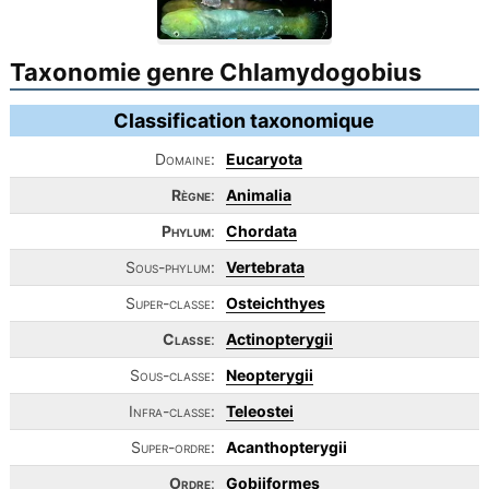
Taxonomie genre Chlamydogobius
Classification taxonomique
Domaine:
Eucaryota
Règne
:
Animalia
Phylum
:
Chordata
Sous-phylum:
Vertebrata
Super-classe:
Osteichthyes
Classe
:
Actinopterygii
Sous-classe:
Neopterygii
Infra-classe:
Teleostei
Super-ordre:
Acanthopterygii
Ordre
:
Gobiiformes