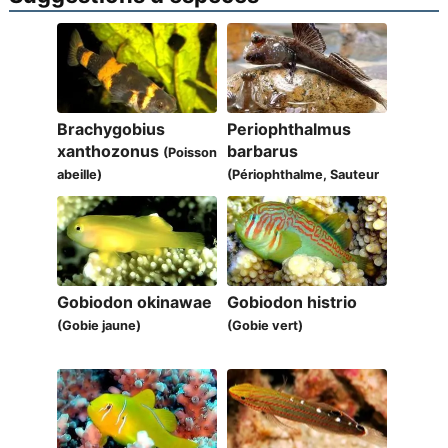
Brachygobius
Periophthalmus
xanthozonus
barbarus
(Poisson
abeille)
(Périophthalme, Sauteur
de vase Atlantique)
Gobiodon okinawae
Gobiodon histrio
(Gobie jaune)
(Gobie vert)