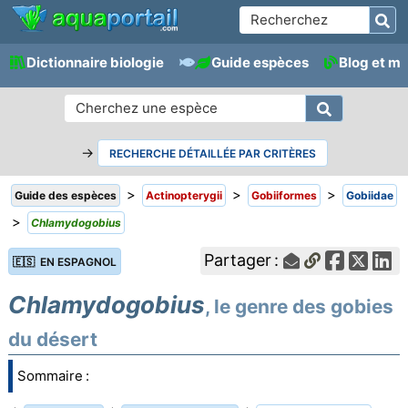
Dictionnaire biologie
Guide espèces
Blog et m
→
RECHERCHE DÉTAILLÉE PAR CRITÈRES
>
>
>
Guide des espèces
Actinopterygii
Gobiiformes
Gobiidae
>
Chlamydogobius
Partager :
🇪🇸 EN ESPAGNOL
Chlamydogobius
, le genre des gobies
du désert
Sommaire :