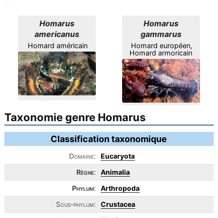
Homarus
Homarus
americanus
gammarus
Homard américain
Homard européen,
Homard armoricain
Taxonomie genre Homarus
Classification taxonomique
Domaine:
Eucaryota
Règne
:
Animalia
Phylum
:
Arthropoda
Sous-phylum:
Crustacea