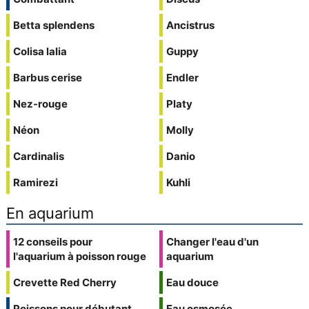
Betta splendens
Ancistrus
Colisa lalia
Guppy
Barbus cerise
Endler
Nez-rouge
Platy
Néon
Molly
Cardinalis
Danio
Ramirezi
Kuhli
En aquarium
12 conseils pour
Changer l'eau d'un
l'aquarium à poisson rouge
aquarium
Crevette Red Cherry
Eau douce
Poissons pour débutant
Eau osmosée