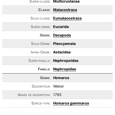
Super-classe:
Multicrustacea
Classe
:
Malacostraca
Sous-classe:
Eumalacostraca
Super-ordre:
Eucarida
Ordre
:
Decapoda
Sous-Ordre:
Pleocyemata
Infra-Ordre:
Astacidea
Super-famille:
Nephropoidea
Famille
:
Nephropidae
Genre
:
Homarus
Descripteur:
Weber
Année de description:
1795
Espèce-type:
Homarus gammarus