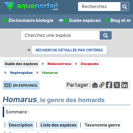
Dictionnaire biologie
Guide espèces
Blog et m
→
RECHERCHE DÉTAILLÉE PAR CRITÈRES
>
>
Guide des espèces
Malacostraca
Decapoda
>
>
Nephropidae
Homarus
Partager :
🇪🇸 EN ESPAGNOL
Homarus
, le genre des homards
Sommaire :
|
|
|
Description
Liste des espèces
Taxonomie genre